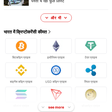
पस्त! ये रही फुल लिस्ट
और भी
भारत में क्रिप्टोकरेंसी कीमत
बिटकॉइन प्राइस
इथीरियम प्राइस
टेदर प्राइस
बाइनेंस कॉइन प्राइस
USD कॉइन प्राइस
रिपल प्राइस
सोलाना प्राइस
ट्रॉन प्राइस
डॉजकॉइन प्राइस
see more