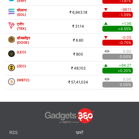
(XRP)
-1.97%
Cronos प्राइस
यूनिस्वाप प्राइस
NEAR Protocol प्राइस
▼
-98.11
सोलाना
₹ 6,943.18
(SOL)
-1.39%
▲
+1.36
ट्रॉन
₹ 31.14
(TRX)
+4.55%
Aave प्राइस
पोल्काडॉट प्राइस
EOS कॉइन प्राइस
▼
-0.05
डॉजकॉइन
₹ 6.60
(DOGE)
-0.75%
0.00
◀▶
(LEO)
₹ 800
0.00%
पॉलीगॉन प्राइस
कॉस्मॉस प्राइस
डैश प्राइस
▲
+94.27
(ZEC)
₹ 48,102
+0.20%
0.00
◀▶
(WBTC)
₹ 57,41,024
0.00%
IOTA प्राइस
Fetch.ai प्राइस
बिटकॉइन SV प्राइस
FLEX प्राइस
फ्लोकि इनू प्राइस
डीसेंट्रललैंड प्राइस
RSS
ख़बरें