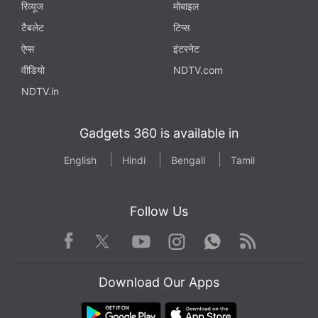
रिव्यूज
मोबाइल
टैबलेट
टिप्स
NEO कॉइन प्राइस
एलरॉन्ड प्राइस
Qtum प्राइस
ऐप्स
इंटरनेट
वीडियो
NDTV.com
NDTV.in
FTX Token प्राइस
अंडरडॉग प्राइस
बेबी डॉज कॉइन प्राइस
Gadgets 360 is available in
English
Hindi
Bengali
Tamil
ज़िलीक़ा प्राइस
सुशीस्वाप प्राइस
बाइनेंस USD प्राइस
Follow Us
Facebook
Youtube
WhatsApp
Rss
Twitter
Instagram
टेरा प्राइस
स्टेटस प्राइस
Cartesi प्राइस
Download Our Apps
Ardor प्राइस
स्पेल टोकन प्राइस
DIA प्राइस