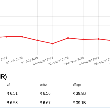
NR)
लो
क्लोज
वॉल्यूम
₹ 6.51
₹ 6.56
₹ 39.9B
₹ 6.58
₹ 6.67
₹ 39.1B