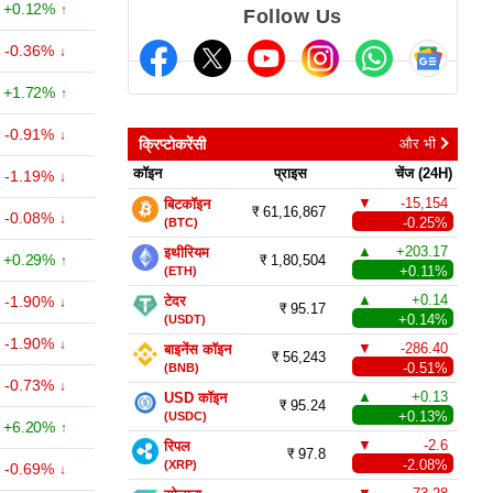
+0.12%
Follow Us
-0.36%
+1.72%
-0.91%
क्रिप्टोकरेंसी
और भी
कॉइन
प्राइस
चेंज (24H)
-1.19%
▼
-15,154
बिटकॉइन
₹ 61,16,867
-0.08%
(BTC)
-0.25%
▲
+203.17
इथीरियम
+0.29%
₹ 1,80,504
(ETH)
+0.11%
▲
+0.14
-1.90%
टेदर
₹ 95.17
(USDT)
+0.14%
-1.90%
▼
-286.40
बाइनेंस कॉइन
₹ 56,243
(BNB)
-0.51%
-0.73%
▲
+0.13
USD कॉइन
₹ 95.24
(USDC)
+0.13%
+6.20%
▼
-2.6
रिपल
₹ 97.8
(XRP)
-2.08%
-0.69%