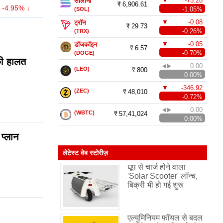
▼
-73.28
सोलाना
₹ 6,906.61
-4.95%
(SOL)
-1.05%
▼
-0.08
ट्रॉन
₹ 29.73
(TRX)
-0.26%
▼
-0.05
डॉजकॉइन
₹ 6.57
(DOGE)
-0.70%
की हालत
0.00
◀▶
(LEO)
₹ 800
0.00%
▼
-346.92
(ZEC)
₹ 48,010
-0.72%
0.00
◀▶
(WBTC)
₹ 57,41,024
0.00%
प्लान
लेटेस्ट वेब स्टोरीज़
धूप से चार्ज होने वाला
'Solar Scooter' लॉन्च,
बिक्री भी हो गई शुरू
एल्युमिनियम फॉयल से बदल