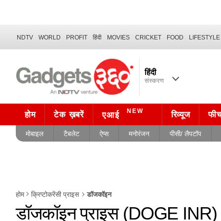
NDTV
WORLD
PROFIT
हिंदी
MOVIES
CRICKET
FOOD
LIFESTYLE
हिंदी
संस्करण
NEW
होम
टेक ख़बरें
रिव्यूज
फी
एआई
मोबाइल
टैबलेट
ऐप्स
मनोरंजन
पीसी/ लैपटॉप
डॉजकॉइन
होम
क्रिप्टोकरेंसी प्राइस
डॉजकॉइन प्राइस (DOGE INR)