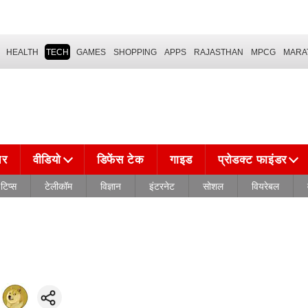
HEALTH
TECH
GAMES
SHOPPING
APPS
RAJASTHAN
MPCG
MARA
चर
वीडियो
डिफेंस टेक
गाइड
प्रोडक्ट फाइंडर
टिप्स
टेलीकॉम
विज्ञान
इंटरनेट
सोशल
वियरेबल