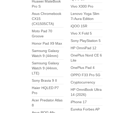
Huawei MateBook
Pro S
Vivo X300 Pro
Asus Chromebook
Lenovo Yoga Slim
CX15
7i Aura Edition
(CX1505CTA)
iQOO 15R
Moto Pad 70
Vivo X Fold 5
Groove
Sony PlayStation 5
Honor Pad X9 Max
HP OmniPad 12
Samsung Galaxy
OnePlus Nord CE 6
Watch 9 (44mm)
Lite
Samsung Galaxy
OnePlus Pad 4
Watch 9 (44mm,
LTE)
OPPO F33 Pro 5G
Sony Bravia 9 II
Cryptocurrency
Haier HQLED P7
HP OmniBook Ultra
Pro
14 (2026)
Acer Predator Atlas
iPhone 17
8
Eureka Forbes AP
Asus ROG Ally