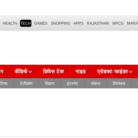
HEALTH
TECH
GAMES
SHOPPING
APPS
RAJASTHAN
MPCG
MARA
चर
वीडियो
डिफेंस टेक
गाइड
प्रोडक्ट फाइंडर
टिप्स
टेलीकॉम
विज्ञान
इंटरनेट
सोशल
वियरेबल