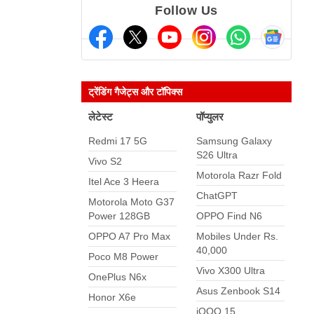
Follow Us
ट्रेंडिंग गैजेट्स और टॉपिक्स
लेटेस्ट
पॉप्युलर
Redmi 17 5G
Samsung Galaxy
S26 Ultra
Vivo S2
Motorola Razr Fold
Itel Ace 3 Heera
ChatGPT
Motorola Moto G37
Power 128GB
OPPO Find N6
OPPO A7 Pro Max
Mobiles Under Rs.
40,000
Poco M8 Power
Vivo X300 Ultra
OnePlus N6x
Asus Zenbook S14
Honor X6e
iQOO 15