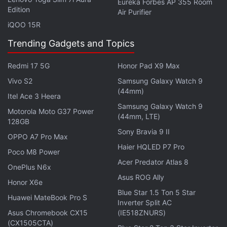
Lite
शामिल हैं। Xiaomi 13 और Xiaomi 13 Pro Qualcomm
Eureka Forbes AP 355 Room
Edition
Air Purifier
Snapdragon 8 Gen 2 चिपसेट पर और Xiaomi 13 Lite
iQOO 15R
Snapdragon 7 Gen 1 SoC पर काम करता है।
Trending Gadgets and Topics
शाओमी 12X
Redmi 17 5G
Honor Pad X9 Max
मुख्य स्पेसिफिकेशन
ख़बरें
Vivo S2
Samsung Galaxy Watch 9
(44mm)
Itel Ace 3 Heera
डिस्प्ले
6.28 इंच
Samsung Galaxy Watch 9
Motorola Moto G37 Power
(44mm, LTE)
128GB
प्रोसेसर
क्वालकॉम स्नैपड्रैगन 870
Sony Bravia 9 II
OPPO A7 Pro Max
फ्रंट कैमरा
32-मेगापिक्सल
Haier HQLED P7 Pro
Poco M8 Power
Acer Predator Atlas 8
रियर कैमरा
50-मेगापिक्सल + 5-मेगापिक्सल +
OnePlus N6x
13-मेगापिक्सल
Asus ROG Ally
Honor X6e
see more
रैम
8 जीबी
Blue Star 1.5 Ton 5 Star
Huawei MateBook Pro S
Inverter Split AC
स्टोरेज
128 जीबी
Asus Chromebook CX15
(IE518ZNURS)
शाओमी 12T Pro
(CX1505CTA)