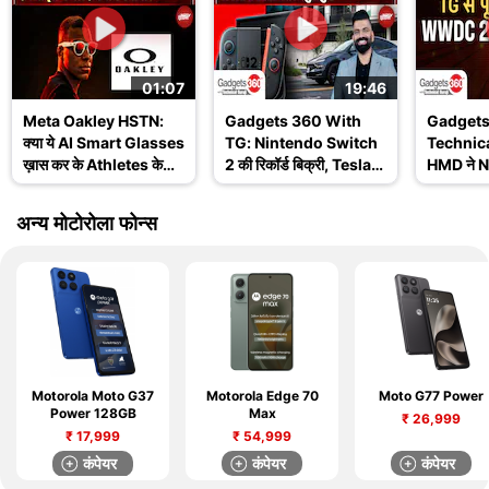
01:07
19:46
Meta Oakley HSTN:
Gadgets 360 With
Gadgets
क्या ये AI Smart Glasses
TG: Nintendo Switch
Technica
ख़ास कर के Athletes के
2 की रिकॉर्ड बिक्री, Tesla
HMD ने No
लिए हैं? जानिए इसके
Robotaxi और WWDC
खत्म किय
Features
2025 के बड़े अपडेट
Ask TG
अन्य मोटोरोला फोन्स
Motorola Moto G37
Motorola Edge 70
Moto G77 Power
Power 128GB
Max
₹
26,999
₹
17,999
₹
54,999
कंपेयर
कंपेयर
कंपेयर