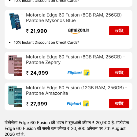
10% Instant Discount on Credit Cards*
जी/एन/एसी/एएक्स, जीपीएस, एनएफसी, यूएसबी टाइप सी, 3जी और 4जी (भारत
में कुछ एलटीई नेटवर्क द्वारा उपयोग किए जाने वाले बैंड 40 के सपोर्ट के साथ) है।
Motorola Edge 60 Fusion (8GB RAM, 256GB) -
दोनों सिम कार्ड पर एक्टिव 4जी है। फोन में सेंसर की बात की जाएं तो एंबियंट लाइट
Pantone Mykonos Blue
सेंसर, एक्सेलेरोमीटर, कंपास/ मैगनेटोमीटर, जायरोस्कोप, प्रॉक्सिमिटी सेंसर और
₹
21,990
खरीदें
इन-डिस्प्ले फिंगरप्रिंट सेंसर है। मोटोरोला Edge 60 Fusion फेस अनलॉक के
साथ है।
10% Instant Discount on Credit Cards*
7 अगस्त 2026 को मोटोरोला Edge 60 Fusion की शुरुआती कीमत भारत में
20,900 रुपये है।
Motorola Edge 60 Fusion (8GB RAM, 256GB) -
Pantone Zephry
₹
24,999
खरीदें
Motorola Edge 60 Fusion (12GB RAM, 256GB) -
Pantone Amazonite
₹
27,999
खरीदें
मोटोरोला Edge 60 Fusion की भारत में शुरुआती कीमत ₹ 20,900 है. मोटोरोला
Edge 60 Fusion की सबसे कम कीमत ₹ 20,900 अमेजन पर 7th August
2026 को है.