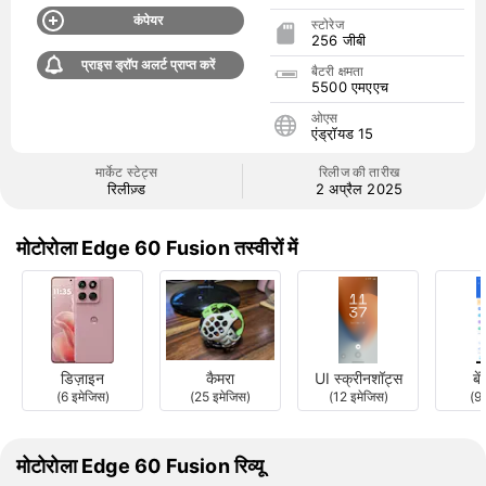
कंपेयर
स्टोरेज
256 जीबी
प्राइस ड्रॉप अलर्ट प्राप्त करें
बैटरी क्षमता
5500 एमएएच
ओएस
एंड्रॉ़यड 15
मार्केट स्टेट्स
रिलीज की तारीख
रिलीज़्ड
2 अप्रैल 2025
मोटोरोला Edge 60 Fusion तस्वीरों में
डिज़ाइन
कैमरा
UI स्क्रीनशॉट्स
बें
(6 इमेजिस)
(25 इमेजिस)
(12 इमेजिस)
(9 
मोटोरोला Edge 60 Fusion रिव्यू