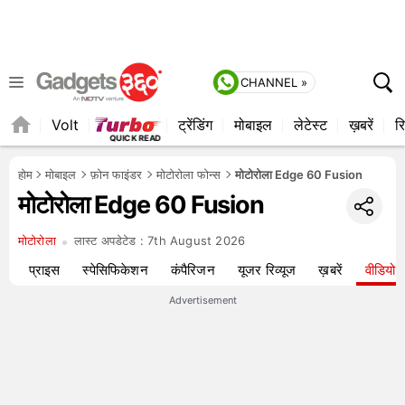
CHANNEL »
Volt
ट्रेंडिंग
मोबाइल
लेटेस्ट
ख़बरें
रि
QUICK READ
होम
मोबाइल
फ़ोन फाइंडर
मोटोरोला फोन्स
मोटोरोला Edge 60 Fusion
मोटोरोला Edge 60 Fusion
मोटोरोला
लास्ट अपडेटेड :
7th August 2026
यू
प्राइस
स्पेसिफिकेशन
कंपैरिजन
यूजर रिव्यूज
ख़बरें
वीडियो
Advertisement