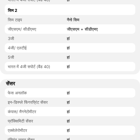
सिम 2
सिम टाइप
नैनो सिम
जीएसएम/ सीडीएमए
जीएसएम + सीडीएमए
3जी
हां
4जी/ एलटीई
हां
5जी
हां
भारत में 4जी सपोर्ट (बैंड 40)
हां
सेंसर
फेस अनलॉक
हां
इन-डिस्प्ले फिंगरप्रिंट सेंसर
हां
कंपास/ मैगनेटोमीटर
हां
प्रॉक्सिमिटी सेंसर
हां
एक्सेलेरोमीटर
हां
एंबियंट लाइट सेंसर
हां