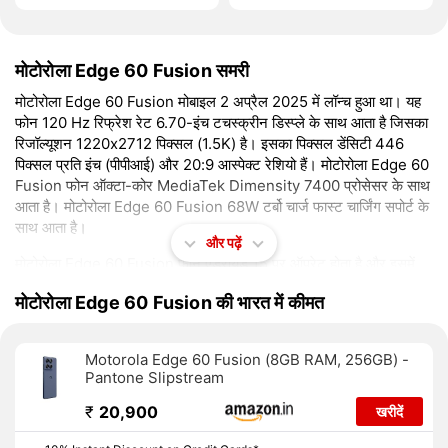
मोटोरोला Edge 60 Fusion समरी
मोटोरोला Edge 60 Fusion मोबाइल 2 अप्रैल 2025 में लॉन्च हुआ था। यह
फोन 120 Hz रिफ्रेश रेट 6.70-इंच टचस्क्रीन डिस्प्ले के साथ आता है जिसका
रिजॉल्यूशन 1220x2712 पिक्सल (1.5K) है। इसका पिक्सल डेंसिटी 446
पिक्सल प्रति इंच (पीपीआई) और 20:9 आस्पेक्ट रेशियो हैं। मोटोरोला Edge 60
Fusion फोन ऑक्टा-कोर MediaTek Dimensity 7400 प्रोसेसर के साथ
आता है। मोटोरोला Edge 60 Fusion 68W टर्बो चार्ज फास्ट चार्जिंग सपोर्ट के
साथ आता है।
और पढ़ें
मोटोरोला Edge 60 Fusion फोन एंड्रॉ़यड 15 पर ऑपरेट होता है और इसमें
256 जीबी इनबिल्ट स्टोरेज है। मोटोरोला Edge 60 Fusion एक ड्यूल सिम
मोटोरोला Edge 60 Fusion की भारत में कीमत
(जीएसएम + सीडीएमए और जीएसएम + सीडीएमए) मोबाइल है जो नैनो सिम और
नैनो सिम कार्ड्स के साथ आता है। मोटोरोला Edge 60 Fusion का डायमेंशन
161.00 x 73.00 x 8.20mm (height x width x thickness) और
Motorola Edge 60 Fusion (8GB RAM, 256GB) -
वजन 180.00 ग्राम है। फोन को Pantone Slipstream, Pantone
Pantone Slipstream
Amazonite, और Pantone Zephry कलर ऑप्शन के साथ लॉन्च किया गया
है। इसमें डस्ट और वाटर प्रोटेक्शन के लिए आईपी52 रेटिंग है।
₹
20,900
खरीदें
कनेक्टिविटी के लिए मोटोरोला Edge 60 Fusion में वाई-फाई 802.11 ए/बी/