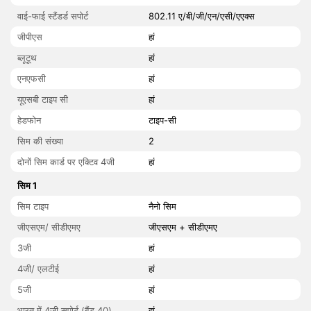
वाई-फाई स्टैंडर्ड सपोर्ट
802.11 ए/बी/जी/एन/एसी/एएक्स
जीपीएस
हां
ब्लूटूथ
हां
एनएफसी
हां
यूएसबी टाइप सी
हां
हेडफोन
टाइप-सी
सिम की संख्या
2
दोनों सिम कार्ड पर एक्टिव 4जी
हां
सिम 1
सिम टाइप
नैनो सिम
जीएसएम/ सीडीएमए
जीएसएम + सीडीएमए
3जी
हां
4जी/ एलटीई
हां
5जी
हां
भारत में 4जी सपोर्ट (बैंड 40)
हां