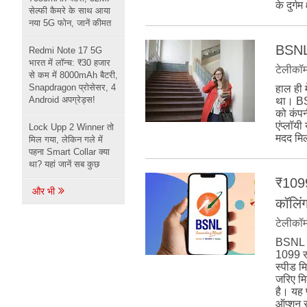
के दुर्ग
सेल्फी कैमरे के साथ आया
नया 5G फोन, जानें कीमत
BSNL क
Redmi Note 17 5G
भारत में लॉन्च: ₹30 हजार
टेलीकॉ
से कम में 8000mAh बैटरी,
Snapdragon प्रोसेसर, 4
हाल ही 
Android अपग्रेड्स!
था। BSN
को कंपन
एंप्लॉयी
Lock Upp 2 Winner तो
मदद मि
मिल गया, लेकिन गले में
पहना Smart Collar क्या
था? यहां जानें सब कुछ
₹1099
और भी
कॉलिंग
टेलीकॉ
BSNL ने
1099 र
स्पीड म
जरिए मि
है। यह 
ऑप्शन स