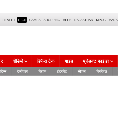
HEALTH
TECH
GAMES
SHOPPING
APPS
RAJASTHAN
MPCG
MARA
चर
वीडियो
डिफेंस टेक
गाइड
प्रोडक्ट फाइंडर
टिप्स
टेलीकॉम
विज्ञान
इंटरनेट
सोशल
वियरेबल