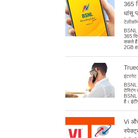
365 द
धांसू प
टेलीकॉ
BSNL अप
365 दिन
सकते है
2GB हाई
Truec
इंटरनेट
BSNL वर
टेस्टिं
BSNL के
है। इंट
Vi और
स्पेक्ट