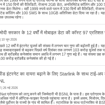
ये और 1999 रुपये वाले दो प्रीपेड प्लान्स के साथ अतिरिक्त बोनस डेटा दे रही ह
लान में 150 दिनों की वैलिडिटी, रोजाना 2GB डेटा, अनलिमिटेड कॉलिंग और 10
स डेटा मिलेगा। वहीं 1999 रुपये वाले प्लान में 330 दिनों की वैलिडिटी, रोजान
टेड कॉलिंग और 100 SMS के साथ 10GB अतिरिक्त डेटा दिया जा रहा है। य
क उपलब्ध रहेगा।
ं मोदी सरकार के 12 वर्षों में मोबाइल डेटा की कॉस्ट 97 प्रतिशत
|
10 जून 2026
पिछले 12 वर्षों में इंटरनेट यूजर्स की संख्या में लगभग चार गुणा की बढ़ोतरी हुई है। 
़ सब्सक्राइबर्स से बढ़कर पिछले वर्ष दिसंबर तक लगभग 103 करोड़ यूजर्स तक प
थ ही ब्रॉडबैंड कनेक्शंस समान अवधि में लगभग 17 गुणा बढ़े हैं। यह संख्या छह क
0 करोड़ ब्रॉडबैंड कनेक्शंस की हो गई है।
्पीड इंटरनेट का दायरा बढ़ाने के लिए Starlink के साथ टाई-
SNL
म
|
26 मई 2026
et प्रोग्राम को लागू करने की जिम्मेदारी भी BSNL के पास है। इस प्रोग्राम 
अधिक गांवों में ऑप्टिक-फाइबर नेटवर्क पहुंचाया जाना है। इनमें असम, मिजोरम, त्र
ैसे पूर्वोत्तर के राज्यों के गांव भी शामिल हैं। स्टारलिंक के साथ पार्टनरशिप से BSN