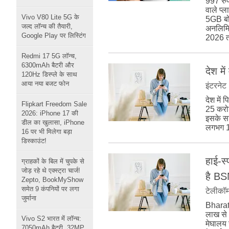
997 रुप
वाले प्
Vivo V80 Lite 5G के
5GB बोन
जल्द लॉन्च की तैयारी,
अनलिमि
Google Play पर लिस्टिंग
2026 त
Redmi 17 5G लॉन्च,
6300mAh बैटरी और
देश मे
120Hz डिस्प्ले के साथ
आया नया बजट फोन
इंटरनेट
देश में 
Flipkart Freedom Sale
25 करोड
2026: iPhone 17 की
इसके सा
डील का खुलासा, iPhone
लगभग 10
16 पर भी मिलेगा बड़ा
डिस्काउंट!
हाई-स
ग्राहकों के बिल में चुपके से
जोड़ रहे थे एक्स्ट्रा चार्ज!
है B
Zepto, BookMyShow
समेत 9 कंपनियों पर लगा
टेलीकॉ
जुर्माना
BharatN
लाख से 
Vivo S2 भारत में लॉन्च:
मेघालय ज
7050mAh बैटरी, 32MP