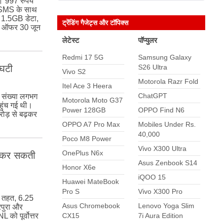
ै। 997 रुपये
0 SMS के साथ
ा 1.5GB डेटा,
ट्रेंडिंग गैजेट्स और टॉपिक्स
ह ऑफर 30 जून
लेटेस्ट
पॉप्युलर
Redmi 17 5G
Samsung Galaxy
S26 Ultra
 घटी
Vivo S2
Motorola Razr Fold
Itel Ace 3 Heera
ChatGPT
यह संख्या लगभग
Motorola Moto G37
हुंच गई थी।
Power 128GB
OPPO Find N6
रोड़ से बढ़कर
OPPO A7 Pro Max
Mobiles Under Rs.
40,000
Poco M8 Power
Vivo X300 Ultra
OnePlus N6x
अप कर सकती
Asus Zenbook S14
Honor X6e
iQOO 15
Huawei MateBook
Pro S
Vivo X300 Pro
के तहत, 6.25
Asus Chromebook
Lenovo Yoga Slim
िपुरा और
CX15
7i Aura Edition
L को पूर्वोत्तर