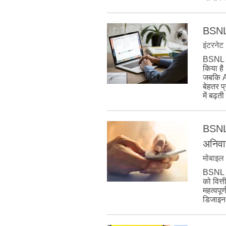
BSNL न
इंटरनेट
BSNL ने
किया है
जबकि Ai
बेहतर प
में बढ़त
BSNL क
अनिवार
मोबाइल
BSNL की
को वित्
महत्वपूर
डिजाइन 