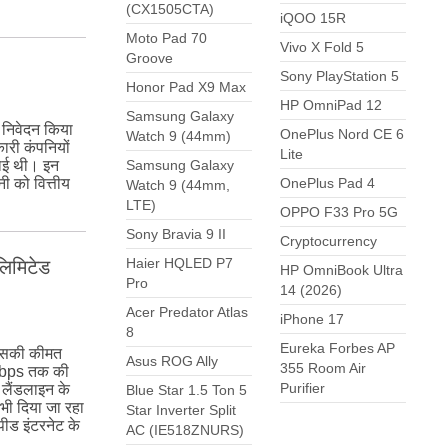
(CX1505CTA)
iQOO 15R
Moto Pad 70
Vivo X Fold 5
Groove
Sony PlayStation 5
Honor Pad X9 Max
HP OmniPad 12
Samsung Galaxy
 निवेदन किया
OnePlus Nord CE 6
Watch 9 (44mm)
ारी कंपनियों
Lite
Samsung Galaxy
गाई थी। इन
OnePlus Pad 4
नी को वित्तीय
Watch 9 (44mm,
LTE)
OPPO F33 Pro 5G
Sony Bravia 9 II
Cryptocurrency
Haier HQLED P7
िमिटेड
HP OmniBook Ultra
Pro
14 (2026)
Acer Predator Atlas
iPhone 17
8
Eureka Forbes AP
जिसकी कीमत
Asus ROG Ally
355 Room Air
0Mbps तक की
Purifier
 लैंडलाइन के
Blue Star 1.5 Ton 5
भी दिया जा रहा
Star Inverter Split
पीड इंटरनेट के
AC (IE518ZNURS)