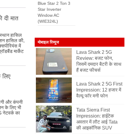
Blue Star 2 Ton 3
Star Inverter
Window AC
को दी मात
(WIE324L)
 स्थान हासिल
िशन हासिल की,
मोबाइल रिव्यूज
सपीरियंस में
ॉडबैंड मार्केट
Lava Shark 2 5G
Review: बजट फोन,
जिसमें दमदार बैटरी के साथ
हैं बजट फीचर्स
े लिए
Lava Shark 2 5G First
Impression: 12 हजार में
वैल्यू फॉर मनी फोन
होगी और कंपनी
जन के लिए भी
Tata Sierra First
G नेटवर्क का
Impression: हाईटेक
अवतार में लौट आई Tata
की आइकॉनिक SUV