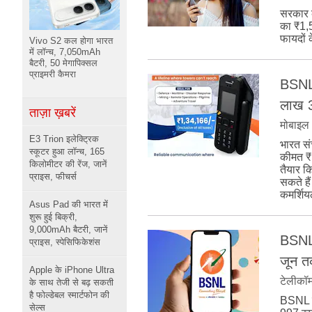
सरकार क
का ₹1,5
फायदों 
Vivo S2 कल होगा भारत
में लॉन्च, 7,050mAh
बैटरी, 50 मेगापिक्सल
प्राइमरी कैमरा
BSNL 
लाख 3
ताज़ा ख़बरें
मोबाइल
E3 Trion इलेक्ट्रिक
भारत स
स्कूटर हुआ लॉन्च, 165
कीमत ₹1
किलोमीटर की रेंज, जानें
तैयार क
प्राइस, फीचर्स
सकते है
कमर्शिय
Asus Pad की भारत में
शुरू हुई बिक्री,
9,000mAh बैटरी, जानें
BSNL य
प्राइस, स्पेसिफिकेशंस
जून 
Apple के iPhone Ultra
टेलीकॉ
के साथ तेजी से बढ़ सकती
है फोल्डेबल स्मार्टफोन की
BSNL न
सेल्स