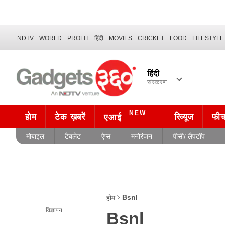
NDTV
WORLD
PROFIT
हिंदी
MOVIES
CRICKET
FOOD
LIFESTYLE
हिंदी
संस्करण
NEW
होम
टेक ख़बरें
रिव्यूज
फी
एआई
मोबाइल
टैबलेट
ऐप्स
मनोरंजन
पीसी/ लैपटॉप
Bsnl
होम
विज्ञापन
Bsnl