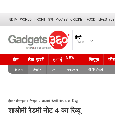
NDTV
WORLD
PROFIT
हिंदी
MOVIES
CRICKET
FOOD
LIFESTYLE
हिंदी
संस्करण
NEW
होम
टेक ख़बरें
रिव्यूज
फी
एआई
मोबाइल
टैबलेट
ऐप्स
मनोरंजन
पीसी/ लैपटॉप
शाओमी रेडमी नोट 4 का रिव्यू
होम
मोबाइल
रिव्यूज
शाओमी रेडमी नोट 4 का रिव्यू