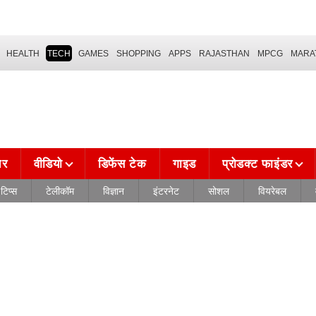
HEALTH
TECH
GAMES
SHOPPING
APPS
RAJASTHAN
MPCG
MARA
चर
वीडियो
डिफेंस टेक
गाइड
प्रोडक्ट फाइंडर
टिप्स
टेलीकॉम
विज्ञान
इंटरनेट
सोशल
वियरेबल