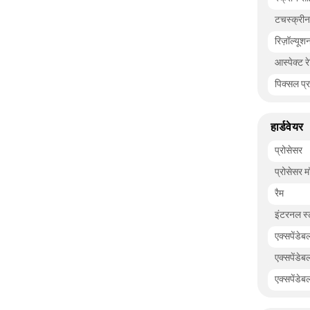
टचस्क्रीन
रिज़ॉल्यूश
आस्पेक्ट र
पिक्सल प्
हार्डवेयर
प्रोसेसर
प्रोसेसर 
रैम
इंटरनल स्
एक्सपेंडेब
एक्सपेंडेब
एक्सपेंडेब