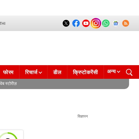
THI
अन्य
फोरम
रिचार्ज
डील
क्रिप्टोकरेंसी
वेब स्टोरीज़
विज्ञापन