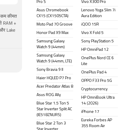
Pro S
Vivo X300 Pro
Asus Chromebook
Lenovo Yoga Slim 7i
CX15 (CX1505CTA)
Aura Edition
से कम कीमत
ीबी RAM +
Moto Pad 70 Groove
iQOO 15R
, और Lake
Honor Pad X9 Max
Vivo X Fold 5
Samsung Galaxy
Sony PlayStation 5
Watch 9 (44mm)
HP OmniPad 12
Samsung Galaxy
OnePlus Nord CE 6
Watch 9 (44mm, LTE)
Lite
Sony Bravia 9 II
OnePlus Pad 4
Haier HQLED P7 Pro
OPPO F33 Pro 5G
Acer Predator Atlas 8
Cryptocurrency
Asus ROG Ally
HP OmniBook Ultra
Blue Star 1.5 Ton 5
14 (2026)
Star Inverter Split AC
iPhone 17
(IE518ZNURS)
Eureka Forbes AP
Blue Star 2 Ton 3
355 Room Air
Star Inverter