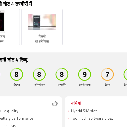
नोट 4 तस्वीरों में
ाइन
गैलरी
मेज)
(9 इमेजिस)
मी नोट 4 रिव्यू
डिस्प्ले
सॉफ्टवेयर
परफॉर्मेंस
बैटरी लाइफ
कैमरा
वैल
कमियां
uild quality
Hybrid SIM slot
battery performance
Too much software bloat
t cameras