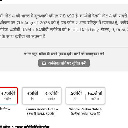
मी नोट 4 की भारत में शुरुआती कीमत ₹ 8,490 है. शाओमी रेडमी नोट 4 की सब
मेजन पर 7th August 2026 को है. यह फोन 2 अन्य वेरिएंट में उपलब्ध है, 3ज
टोरेज, 4जीबी RAM + 64जीबी स्टोरेज को Black, Dark Grey, गोल्ड, 0, Grey
 के साथ खरीदा जा सकता है
कीमत बहुत अधिक है? हमारे प्राइस ड्रॉप अलर्ट को सब्सक्राइब करें
अवेलेबल होने पर सूचित करें
32जीबी
3जीबी
32जीबी
4जीबी
64जीबी
स्टोरेज
रैम
स्टोरेज
रैम
स्टोरेज
मी नोट 4
Xiaomi Redmi Note 4
Xiaomi Redmi Note 4
(3जीबी RAM, 32जीबी)
(4जीबी RAM, 64जीबी)
ी नोट 4 फुल स्पेसिफिकेशंस