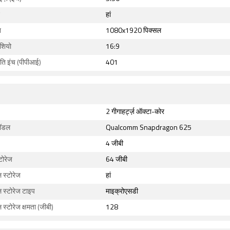
हां
न
1080x1920 पिक्सल
ेशियो
16:9
रति इंच (पीपीआई)
401
2 गीगाहर्ट्ज़ ऑक्टा-कोर
मॉडल
Qualcomm Snapdragon 625
4 जीबी
टोरेज
64 जीबी
ल स्टोरेज
हां
ल स्टोरेज टाइप
माइक्रोएसडी
ल स्टोरेज क्षमता (जीबी)
128