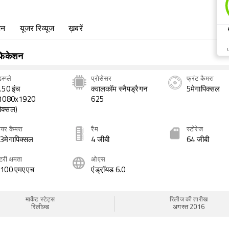
जन
यूजर रिव्यूज
ख़बरें
िफिकेशन
स्प्ले
प्रोसेसर
फ्रंट कैमरा
.50 इंच
क्वालकॉम स्नैपड्रैगन
5मेगापिक्सल
1080x1920
625
िक्सल)
ियर कैमरा
रैम
स्टोरेज
3मेगापिक्सल
4 जीबी
64 जीबी
ैटरी क्षमता
ओएस
100 एमएएच
एंड्रॉ़यड 6.0
मार्केट स्टेट्स
रिलीज की तारीख
रिलीज़्ड
अगस्त 2016