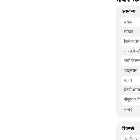
सामान्य
ब्रांड
मॉडल
रिलीज की
भारत में लॉ
फॉर्म फैक्ट
डाइमेंशन
वज़न
बैटरी क्षम
रीमूवेबल ब
कलर
डिस्प्ले
स्क्रीन सा