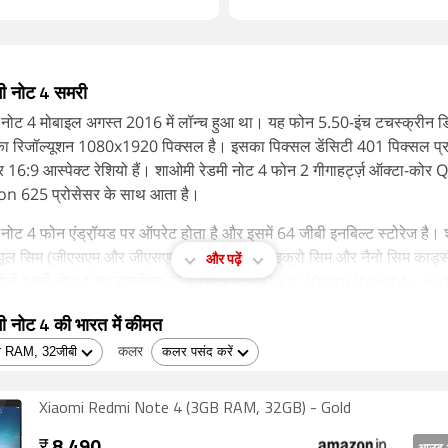
ी नोट 4 समरी
नोट 4 मोबाइल अगस्त 2016 में लॉन्च हुआ था। यह फोन 5.50-इंच टचस्क्रीन डिस
ा रिजॉल्यूशन 1080x1920 पिक्सल है। इसका पिक्सल डेंसिटी 401 पिक्सल प्र
 16:9 आस्पेक्ट रेशियो हैं। शाओमी रेडमी नोट 4 फोन 2 गीगाहर्ट्ज़ ऑक्टा-क
 625 प्रोसेसर के साथ आता है।
नोट 4 फोन एंड्रॉ़यड पर ऑपरेट होता है और इसमें 64 जीबी इनबिल्ट स्टोरेज है।
यूल सिम (जीएसएम और जीएसएम) मोबाइल है जो माइक्रो सिम और नैनो सिम कार्ड्
और पढ़ें
ओमी रेडमी नोट 4 का डायमेंशन 151.00 x 76.00 x 8.30mm (height x wi
और वजन 175.00 ग्राम है। फोन को गोल्ड, ग्रे, और सिल्वर कलर ऑप्शन के स
ी नोट 4 की भारत में कीमत
।
कलर
के लिए शाओमी रेडमी नोट 4 में वाई-फाई 802.11 ए/बी/जी/एन, जीपीएस, इंफ्रारेड 
, माइक्रो यूएसबी, एफएम रेडियो, 3जी और 4जी (भारत में कुछ एलटीई नेटवर्क द्व
Xiaomi Redmi Note 4 (3GB RAM, 32GB) - Gold
ड 40 के सपोर्ट के साथ) है। फोन में सेंसर की बात की जाएं तो एंबियंट लाइट सेंसर, 
ोमीटर, जायरोस्कोप, प्रॉक्सिमिटी सेंसर और फिंगरप्रिंट सेंसर है।