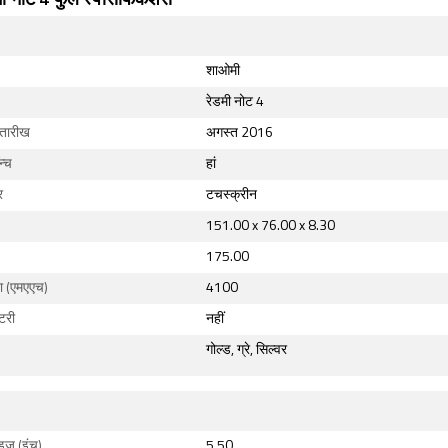
शाओमी
रेडमी नोट 4
 तारीख
अगस्त 2016
न्च
हां
र
टचस्क्रीन
151.00 x 76.00 x 8.30
175.00
ता (एमएएच)
4100
ैटरी
नहीं
गोल्ड, ग्रे, सिल्वर
इज़ (इंच)
5.50