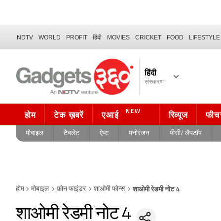
NDTV
WORLD
PROFIT
हिंदी
MOVIES
CRICKET
FOOD
LIFESTYLE
हिंदी
संस्करण
NEW
होम
टेक ख़बरें
एआई
रिव्यूज
फीच
मोबाइल
टैबलेट
ऐप्स
मनोरंजन
पीसी/ लैपटॉप
शाओमी रेडमी नोट 4
होम
मोबाइल
फ़ोन फाइंडर
शाओमी फोन्स
शाओमी रेडमी नोट 4