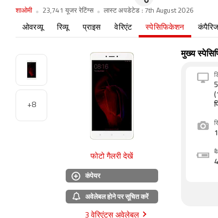
शाओमी
23,741 यूजर रेटिंग्स
लास्ट अपडेटेड :
7th August 2026
ओवरव्यू
रिव्यू
प्राइस
वेरिएंट
स्पेसिफिकेशन
कंपैरि
मुख्य स्पेस
डि
5
(
+8
प
र
1
ब
फोटो गैलरी देखें
4
कंपेयर
अवेलेबल होने पर सूचित करें
3 वेरिएंटस अवेलेबल