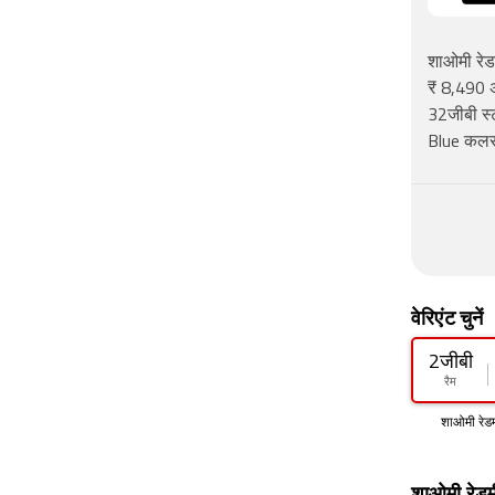
शाओमी रेड
₹ 8,490 अ
32जीबी स्
Blue कलर
वेरिएंट चुनें
2जीबी
रैम
शाओमी रेड
शाओमी रेडम