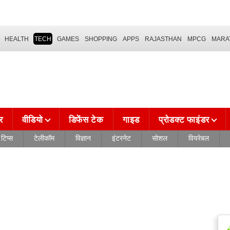
HEALTH
TECH
GAMES
SHOPPING
APPS
RAJASTHAN
MPCG
MARA
र
वीडियो
डिफेंस टेक
गाइड
प्रोडक्ट फाइंडर
टिप्स
टेलीकॉम
विज्ञान
इंटरनेट
सोशल
वियरेबल