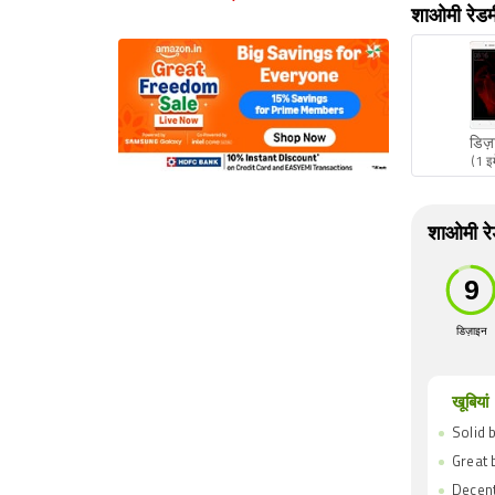
शाओमी रेडमी 
डिज़
(1 इ
शाओमी रेड
डिज़ाइन
खूबियां
Solid b
Great 
Decen