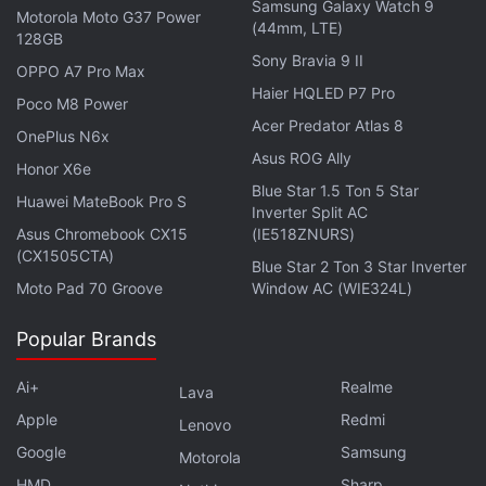
Samsung Galaxy Watch 9
Motorola Moto G37 Power
(44mm, LTE)
128GB
Sony Bravia 9 II
OPPO A7 Pro Max
Haier HQLED P7 Pro
Poco M8 Power
Acer Predator Atlas 8
OnePlus N6x
Asus ROG Ally
Honor X6e
Blue Star 1.5 Ton 5 Star
Huawei MateBook Pro S
Inverter Split AC
Asus Chromebook CX15
(IE518ZNURS)
(CX1505CTA)
Blue Star 2 Ton 3 Star Inverter
Moto Pad 70 Groove
Window AC (WIE324L)
Popular Brands
Ai+
Realme
Lava
Apple
Redmi
Lenovo
Google
Samsung
Motorola
HMD
Sharp