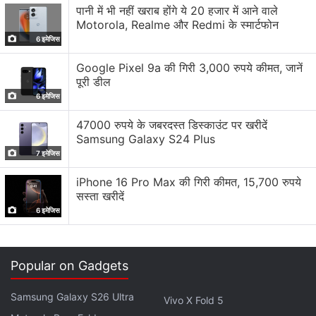
रिसर्च में भारत की वैज्ञानिक और तकनीकी क्षमताएं बढ़ेंगी। आगामी वर्षों में
पानी में भी नहीं खराब होंगे ये 20 हजार में आने वाले
Motorola, Realme और Redmi के स्मार्टफोन
ISRO की कुछ बहुत महत्वपूर्ण मिशंस को लॉन्च करने की तैयारी है।
6 इमेजिस
इनमें Gaganyaan मिशन भी शामिल है। इस मिशन में एस्ट्रोनॉट्स
को लो-अर्थ ऑर्बिट में भेजा जाएगा। गगनयान मिशन को अगले वर्ष लॉन्च
Google Pixel 9a की गिरी 3,000 रुपये कीमत, जानें
पूरी डील
करने की तैयारी है। ISRO को अंतरिक्ष में 'भारतीय अंतरिक्ष स्टेशन'
6 इमेजिस
बनाने की भी जिम्मेदारी दी गई है। हाल ही में ISRO ने अपना 100वां
मिशन लॉन्च किया था। इस मिशन में आंध्र प्रदेश के Sriharikota के
47000 रुपये के जबरदस्त डिस्काउंट पर खरीदें
Samsung Galaxy S24 Plus
स्पेसपोर्ट से नेविगेशन सैटेलाइट एक GSLV रॉकेट से लॉन्च हुआ था।
7 इमेजिस
यह भारतीय उपमहाद्वीप में यूजर्स को सटीक पोजिशन, वेलोसिटी और
टाइमिंग उपलब्ध कराने के लिए नेविगेशन विद द इंडियन कॉन्स्टेलेशन
iPhone 16 Pro Max की गिरी कीमत, 15,700 रुपये
सस्ता खरीदें
(NavIC) सीरीज में दूसरा सैटेलाइट है।
6 इमेजिस
लेटेस्ट टेक न्यूज़
,
स्मार्टफोन रिव्यू
और लोकप्रिय
मोबाइल
पर मिलने वाले
एक्सक्लूसिव ऑफर के लिए गैजेट्स 360
एंड्रॉयड
ऐप डाउनलोड करें और
Popular on Gadgets
हमें
गूगल समाचार
पर फॉलो करें।
Samsung Galaxy S26 Ultra
Vivo X Fold 5
ये भी पढ़े:
Space
,
Mission
,
Technology
,
ISRO
,
Exploration
,