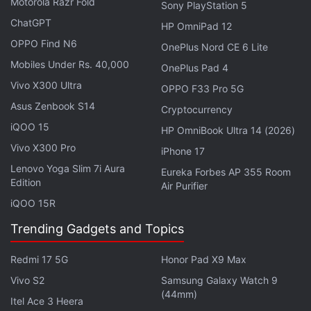
Motorola Razr Fold
Sony PlayStation 5
Government
,
Gaganyaan
,
Moon
,
Rocket
,
NASA
,
Testing
,
Data
ChatGPT
HP OmniPad 12
OPPO Find N6
OnePlus Nord CE 6 Lite
Mobiles Under Rs. 40,000
OnePlus Pad 4
Vivo X300 Ultra
OPPO F33 Pro 5G
Asus Zenbook S14
Cryptocurrency
iQOO 15
HP OmniBook Ultra 14 (2026)
Vivo X300 Pro
iPhone 17
Lenovo Yoga Slim 7i Aura
Eureka Forbes AP 355 Room
Edition
Air Purifier
iQOO 15R
Trending Gadgets and Topics
Redmi 17 5G
Honor Pad X9 Max
Vivo S2
Samsung Galaxy Watch 9
(44mm)
Itel Ace 3 Heera