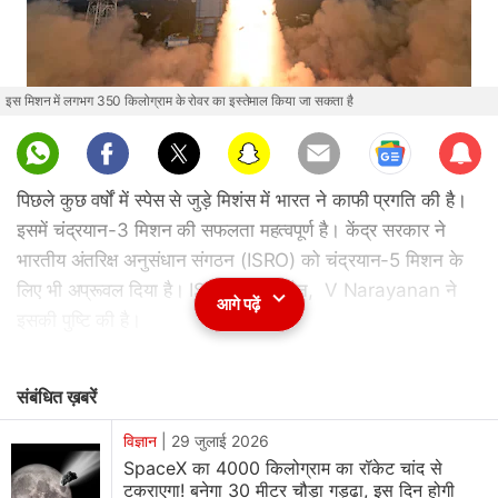
इस मिशन में लगभग 350 किलोग्राम के रोवर का इस्तेमाल किया जा सकता है
Sub
scri
पिछले कुछ वर्षों में स्पेस से जुड़े मिशंस में भारत ने काफी प्रगति की है।
be
इसमें चंद्रयान-3 मिशन की सफलता महत्वपूर्ण है। केंद्र सरकार ने
भारतीय अंतरिक्ष अनुसंधान संगठन (ISRO) को चंद्रयान-5 मिशन के
लिए भी अप्रूवल दिया है। ISRO के चेयरमैन, V Narayanan ने
आगे पढ़ें
इसकी पुष्टि की है।
यह
मिशन
चंद्रमा पर वातावरण और अन्य स्थितियों को लेकर महत्वपूर्ण
संबंधित ख़बरें
जानकारी उपलब्ध करा सकता है। भारत का लक्ष्य 2040 तक चंद्रमा
पर ह्युमन मिशन भेजने का है। चंद्रयान-5 मिशन में लगभग 350
विज्ञान
|
29 जुलाई 2026
SpaceX का 4000 किलोग्राम का रॉकेट चांद से
किलोग्राम के रोवर का इस्तेमाल किया जा सकता है। इस मिशन में
टकराएगा! बनेगा 30 मीटर चौड़ा गड्ढा, इस दिन होगी