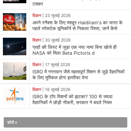
जापान का भी सहयोग लिया जाएगा। इससे पहले ISRO ने चंद्रयान-4
टक्कर
मिशन की तैयारी शुरू की है। इस मिशन में चंद्रमा से सैम्पल एकत्र कर
विज्ञान
|
23 जुलाई 2026
धरती पर लाए जाएंगे। पिछले वर्ष चंद्रयान-4 मिशन को सरकार की ओर
अपने स्नैक्स के लिए मशहूर Haldiram's का भारत के
से स्वीकृति दी गई थी।
पहले स्पेसटेक यूनिकॉर्न से निकला रिश्ता, जानें कैसे
ISRO का चंद्रयान-3 मिशन सफल रहा था। इससे चंद्रमा से जुड़ी
विज्ञान
|
20 जुलाई 2026
ग्रहों की लिस्ट में जुड़ा एक नया नाम! बिना खोजे ही
कुछ महत्वपूर्ण जानकारी हासिल हुई थी। चंद्रयान-4 का कुल भार
NASA को मिला Beta Pictoris d
लगभग 9,200 किलोग्राम का होगा। यह चंद्रयान-3 की तुलना में
दोगुने से ज्यादा है। इसका साइज अधिक होने की वजह से दो लॉन्च
विज्ञान
|
17 जुलाई 2026
व्हीकल मार्क- III (LVM 3) रॉकेट्स का इस्तेमाल जरूरी है। ये
ISRO में गगनयान जैसे महत्वपूर्ण मिशन से जुड़े वैज्ञानिकों
रॉकेट
के लिए मुश्किल होगा इस्तीफा देना
पांच विभिन्न मॉड्यूल्स को धरती के ऑर्बिट में ले जाएंगे, जहां चंद्रमा की
यात्रा से पहले इन मॉड्यूल्स की डॉकिंग की जाएगी। ISRO ने बताया है
विज्ञान
|
16 जुलाई 2026
कि इनमें से चार मॉड्यूल चंद्रमा की ओर जाएंगे और दो मॉड्यूल की
ISRO के टॉप मिशनों को झटका? 100 से ज्यादा
वैज्ञानिकों ने छोड़ी नौकरी, सरकार ने बदले नियम
लैंडिंग होगी। एक मॉड्यूल चंद्रमा की सतह पर रहेगा और दूसरा सैम्पल
वापसी धरती पर लाएगा।
फ़ोटो »
यह सैम्पल को धरती पर लाने का भारत का पहला मिशन है। इससे स्पेस