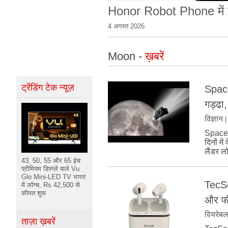
Honor Robot Phone में हो
4 अगस्त 2026
Moon -
ख़बरें
ट्रेंडिंग टेक न्यूज़
Space
गड्ढा
विज्ञान
SpaceX 
दिनों म
लैंडर ल
43, 50, 55 और 65 इंच
प्रीमियम डिस्प्ले वाले Vu
Glo Mini-LED TV भारत
TecSo
में लॉन्च, Rs 42,500 से
कीमत शुरू
और फी
वियरेब
ताज़ा ख़बरें