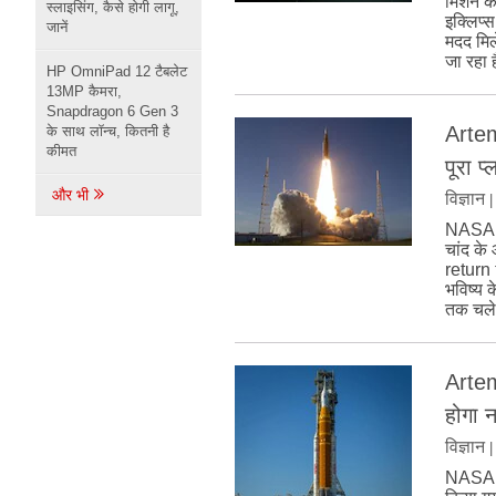
मिशन के 
स्लाइसिंग, कैसे होगी लागू,
इक्लिप्
जानें
मदद मिल
जा रहा 
HP OmniPad 12 टैबलेट
13MP कैमरा,
Snapdragon 6 Gen 3
Artem
के साथ लॉन्च, कितनी है
कीमत
पूरा प्
और भी
विज्ञान
NASA ने
चांद के
return 
भविष्य 
तक चलेग
Artem
होगा 
विज्ञान
NASA क