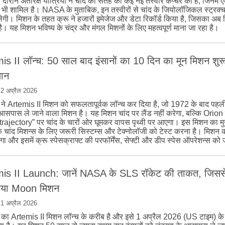
दौरान अंतरिक्ष यात्रियों ने चांद की सतह की कई नई तस्वीरें कैप्चर की हैं, जिनमें
स भी शामिल है। NASA के मुताबिक, इन तस्वीरों से चांद के जियोलॉजिकल स्ट्रक्च
ेगी। मिशन के तहत क्रू ने हजारों इमेजेज और डेटा रिकॉर्ड किया है, जिसका अब 
है। यह मिशन भविष्य के चंद्र और मंगल मिशनों के लिए महत्वपूर्ण माना जा रहा है।
is II लॉन्च: 50 साल बाद इंसानों का 10 दिन का मून मिशन शुरू,
लान
|
2 अप्रैल 2026
 Artemis II मिशन को सफलतापूर्वक लॉन्च कर दिया है, जो 1972 के बाद पहली 
 आसपास ले जाने वाला मिशन है। यह मिशन चांद पर लैंड नहीं करेगा, बल्कि Orion 
trajectory” पर चांद के चारों ओर घूमकर वापस पृथ्वी पर आएगा। इस मिशन का मुख्य
के चांद मिशन्स के लिए जरूरी सिस्टम्स और टेक्नोलॉजी को टेस्ट करना है। मिशन 
ा और इसमें क्रू स्पेसक्राफ्ट की परफॉर्मेंस, सेफ्टी और डीप स्पेस ऑपरेशन्स को 
is II Launch: जानें NASA के SLS रॉकेट की ताकत, जिसस
नया Moon मिशन
|
1 अप्रैल 2026
ा Artemis II मिशन लॉन्च के करीब है और इसे 1 अप्रैल 2026 (US टाइम) के 