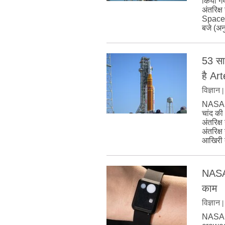
किया गय
अंतरिक्
Space 
बजे (अन
53 सा
है Ar
विज्ञान
NASA ने
चांद क
अंतरिक्ष
अंतरिक्
आखिरी ब
NASA क
काम
विज्ञान
NASA का