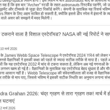
 deep-space मिशन होगा। इस मिशन में चार astronauts चांद के आसपास यात्
 यह है कि इस बार “Archer” स्टडी के तहत astronauts रिस्टबैंड पहनेंगे, जो उ
 मूवमेंट और टीमवर्क से जुड़ा डेटा रिकॉर्ड करेंगे। कंपनी के मुताबिक यह रिसर्च भव
 मिशन के लिए अहम साबित हो सकती है, क्योंकि इससे डीप स्पेस में इंसानों के व्
े वाले असर को समझने में मदद मिलेगी।
से टकराने वाला है विशाल एस्टेरॉयड? NASA की नई रिपोर्ट ने सा
|
10 मार्च 2026
े James Webb Space Telescope ने एस्टेरॉयड 2024 YR4 को लेकर नई 
 जिनसे वैज्ञानिकों ने इसकी कक्षा को पहले से ज्यादा सटीक तरीके से मापा है। पहल
थी कि यह एस्टेरॉयड 2032 में चांद से टकरा सकता है, लेकिन अब नई गणनाओं के
 लगभग खत्म हो गई है। वैज्ञानिकों के मुताबिक यह एस्टेरॉयड बेहद धुंधला है और मौज
करना आसान नहीं है। Webb Telescope की संवेदनशीलता की वजह से वैज्ञानिक
र तरीके से माप पाए, जिससे भविष्य में इसकी सटीक स्थिति का अनुमान लगाना सं
a Grahan 2026: चंद्र ग्रहण से तारा ग्रहण तक! मार्च में होंग
्ष घटनाएं
|
2 मार्च 2026