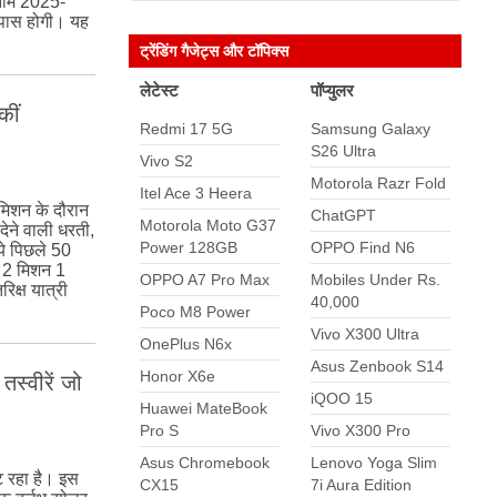
 नाम 2025-
पास होगी। यह
ट्रेंडिंग गैजेट्स और टॉपिक्स
लेटेस्ट
पॉप्युलर
कीं
Redmi 17 5G
Samsung Galaxy
S26 Ultra
Vivo S2
Motorola Razr Fold
Itel Ace 3 Heera
 मिशन के दौरान
ChatGPT
Motorola Moto G37
 देने वाली धरती,
Power 128GB
OPPO Find N6
ये पिछले 50
is 2 मिशन 1
OPPO A7 Pro Max
Mobiles Under Rs.
क्ष यात्री
40,000
Poco M8 Power
Vivo X300 Ultra
OnePlus N6x
Asus Zenbook S14
Honor X6e
स्वीरें जो
iQOO 15
Huawei MateBook
Pro S
Vivo X300 Pro
Asus Chromebook
Lenovo Yoga Slim
 रहा है। इस
CX15
7i Aura Edition