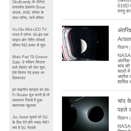
टकराएगा
Skullcandy के लेटेस्ट
010D ह
वायरलैस हेडफोन Bose
वस्तु द
साउंड, ANC फीचर के
साथ लॉन्च, जानें कीमत
अंतरिक
Vu Glo Mini-LED TV
भारत में लॉन्च: 65-इंच तक
Artem
साइज और गेमिंग फीचर्स,
कीमत ₹42 हजार से शुरू
विज्ञान
NASA ने
Moto Pad 70 Groove
अंतरिक्ष
Sale: 9 स्पीकर सिस्टम
चांद की
वाले टैबलेट की सेल शुरू,
सालों मे
ऐसे मिलेगा ₹4 हजार का
अप्रैल
डिस्काउंट
शामिल 
इन चाइनीज ब्रांड्स का Wi-
Fi Router यूज करते हो तो
चांद 
सावधान! रिसर्च में हुआ
खतरनाक खुलासा
पहले क
Jio, Airtel यूजर्स को 5G
विज्ञान
के लिए देने होंगे ज्यादा पैसे?
NASA क
क्या है 5G नेटवर्क