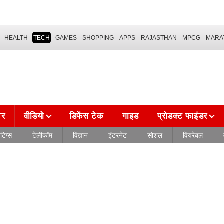
HEALTH
TECH
GAMES
SHOPPING
APPS
RAJASTHAN
MPCG
MARA
चर
वीडियो
डिफेंस टेक
गाइड
प्रोडक्ट फाइंडर
टिप्स
टेलीकॉम
विज्ञान
इंटरनेट
सोशल
वियरेबल