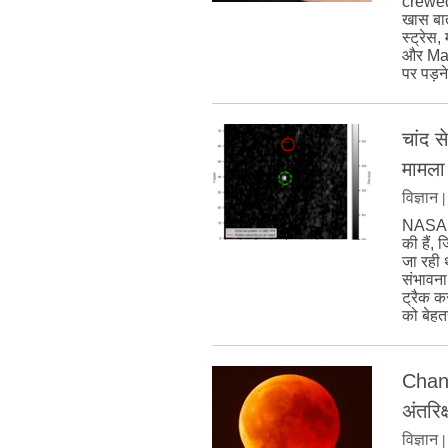
crewed
खास बात
स्ट्रेस,
और Mars
पर पड़न
चांद 
मामला
विज्ञान
NASA क
की हैं,
जा रही 
संभावना
ट्रैक 
को बेहत
Chandr
अंतरिक
विज्ञान