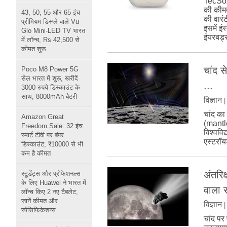
TecSox
की कीमत
43, 50, 55 और 65 इंच
की वारं
प्रीमियम डिस्प्ले वाले Vu
इसमें इ
Glo Mini-LED TV भारत
ईयरबड्स 
में लॉन्च, Rs 42,500 से
कीमत शुरू
चांद 
Poco M8 Power 5G
सेल भारत में शुरू, खरीदें
...
3000 रुपये डिस्काउंट के
साथ, 8000mAh बैटरी
विज्ञान
चांद का
Amazon Great
(mantle)
Freedom Sale: 32 इंच
विश्ववि
स्मार्ट टीवी पर बंपर
एस्टरॉय
डिस्काउंट, ₹10000 से भी
कम है कीमत
अंतरिक
स्टूडेंट्स और प्रोफेशनल्स
के लिए Huawei ने भारत में
वाला 
लॉन्च किए 2 नए टैबलेट,
जानें कीमत और
विज्ञान
स्पेसिफिकेशन्स
चांद पर