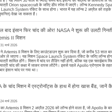
ा है। यह मिशन 50 साल से ज्यादा समय बाद इंसानों को चंद्रमा के आसपास ले जा
ष यात्री Orion spacecraft के जरिए डीप स्पेस में जाएंगे। लॉन्च Kennedy S
Launch System रॉकेट के साथ होगा। भारत में यह लॉन्च 2 अप्रैल को तड़के
ुमानित) देखा जा सकता है।
ल बाद इंसान फिर चांद की ओर! NASA ने शुरू की उलटी गिनती, 
temis II मिशन
|
31 मार्च 2026
 Artemis II मिशन के लिए काउंटडाउन शुरू कर दिया है, जो करीब 53 साल बाद 
ी ओर ले जाएगा। यह मिशन Space Launch System रॉकेट के जरिए लॉन्च होगा
 यात्री शामिल होंगे। मिशन में चांद पर लैंडिंग नहीं होगी, बल्कि यह एक फ्लाईबाय मि
ष यात्री चांद की कक्षा में जाकर वापस लौटेंगे। इससे पहले Apollo प्रोग्राम के तह
ार इंसान चांद पर गया था।
े चांद मिशन में एस्ट्रोनॉट्स के हाथ में होगा खास बैंड, जानें क
|
24 मार्च 2026
 Artemis II मिशन 2 अप्रैल 2026 को लॉन्च होने वाला है, जो Apollo के बा