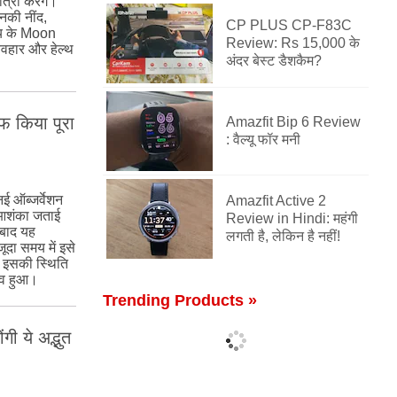
रा करेंगे।
नकी नींद,
CP PLUS CP-F83C
िष्य के Moon
Review: Rs 15,000 के
यवहार और हेल्थ
अंदर बेस्ट डैशकैम?
फ किया पूरा
Amazfit Bip 6 Review
: वैल्यू फॉर मनी
ऑब्जर्वेशन
Amazfit Active 2
े आशंका जताई
Review in Hindi: महंगी
 बाद यह
लगती है, लेकिन है नहीं!
ूदा समय में इसे
 इसकी स्थिति
भव हुआ।
Trending Products »
ी ये अद्भुत