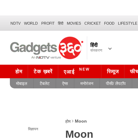
NDTV
WORLD
PROFIT
हिंदी
MOVIES
CRICKET
FOOD
LIFESTYLE
हिंदी
संस्करण
NEW
होम
टेक ख़बरें
रिव्यूज
फी
एआई
मोबाइल
टैबलेट
ऐप्स
मनोरंजन
पीसी/ लैपटॉप
Moon
होम
विज्ञापन
Moon