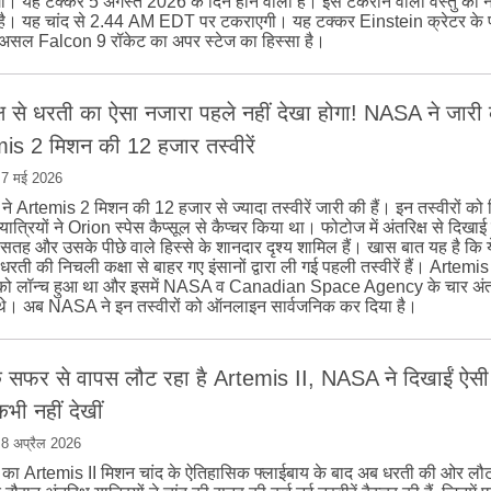
। यह टक्कर 5 अगस्त 2026 के दिन होने वाली है। इस टकराने वाली वस्तु का
ै। यह चांद से 2.44 AM EDT पर टकराएगी। यह टक्कर Einstein क्रेटर के 
रअसल Falcon 9 रॉकेट का अपर स्टेज का हिस्सा है।
्ष से धरती का ऐसा नजारा पहले नहीं देखा होगा! NASA ने जारी 
is 2 मिशन की 12 हजार तस्वीरें
|
7 मई 2026
 Artemis 2 मिशन की 12 हजार से ज्यादा तस्वीरें जारी की हैं। इन तस्वीरों को
 यात्रियों ने Orion स्पेस कैप्सूल से कैप्चर किया था। फोटोज में अंतरिक्ष से दिखाई
 सतह और उसके पीछे वाले हिस्से के शानदार दृश्य शामिल हैं। खास बात यह है कि 
ं धरती की निचली कक्षा से बाहर गए इंसानों द्वारा ली गई पहली तस्वीरें हैं। Artem
 को लॉन्च हुआ था और इसमें NASA व Canadian Space Agency के चार अंतरि
थे। अब NASA ने इन तस्वीरों को ऑनलाइन सार्वजनिक कर दिया है।
के सफर से वापस लौट रहा है Artemis II, NASA ने दिखाईं ऐसी त
भी नहीं देखीं
|
8 अप्रैल 2026
ा Artemis II मिशन चांद के ऐतिहासिक फ्लाईबाय के बाद अब धरती की ओर लौट