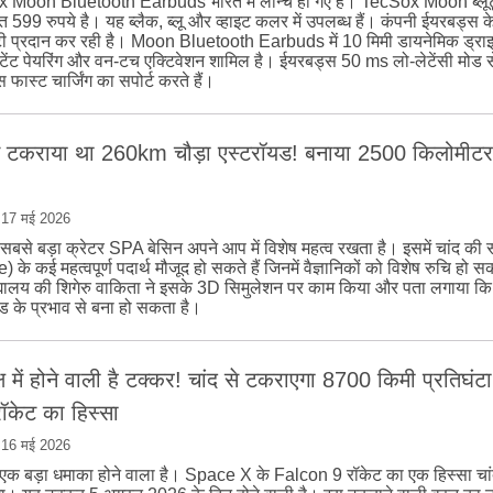
 Moon Bluetooth Earbuds भारत में लॉन्च हो गए हैं। TecSox Moon ब्लू
 599 रुपये है। यह ब्लैक, ब्लू और व्हाइट कलर में उपलब्ध हैं। कंपनी ईयरबड्स 
टी प्रदान कर रही है। Moon Bluetooth Earbuds में 10 मिमी डायनेमिक ड्राइवर
ंस्टेंट पेयरिंग और वन-टच एक्टिवेशन शामिल है। ईयरबड्स 50 ms लो-लेटेंसी मोड स
फास्ट चार्जिंग का सपोर्ट करते हैं।
से टकराया था 260km चौड़ा एस्टरॉयड! बनाया 2500 किलोमीटर
|
17 मई 2026
 सबसे बड़ा क्रेटर SPA बेसिन अपने आप में विशेष महत्व रखता है। इसमें चांद की 
 के कई महत्वपूर्ण पदार्थ मौजूद हो सकते हैं जिनमें वैज्ञानिकों को विशेष रुचि हो सक
द्यालय की शिगेरु वाकिता ने इसके 3D सिमुलेशन पर काम किया और पता लगाया कि
ड के प्रभाव से बना हो सकता है।
्ष में होने वाली है टक्कर! चांद से टकराएगा 8700 किमी प्रतिघंटा
रॉकेट का हिस्सा
|
16 मई 2026
 एक बड़ा धमाका होने वाला है। Space X के Falcon 9 रॉकेट का एक हिस्सा चां