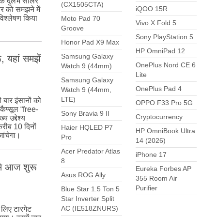
 एक दुर्लभ सोलर
(CX1505CTA)
iQOO 15R
र को समझने में
विश्लेषण किया
Moto Pad 70
Vivo X Fold 5
Groove
Sony PlayStation 5
Honor Pad X9 Max
HP OmniPad 12
Samsung Galaxy
 यहां समझें
OnePlus Nord CE 6
Watch 9 (44mm)
Lite
Samsung Galaxy
OnePlus Pad 4
Watch 9 (44mm,
LTE)
बार इंसानों को
OPPO F33 Pro 5G
कैप्सूल “free-
Sony Bravia 9 II
Cryptocurrency
 उद्देश्य
करीब 10 दिनों
Haier HQLED P7
HP OmniBook Ultra
जांचेगा।
Pro
14 (2026)
Acer Predator Atlas
iPhone 17
8
े आज शुरू
Eureka Forbes AP
Asus ROG Ally
355 Room Air
Purifier
Blue Star 1.5 Ton 5
Star Inverter Split
AC (IE518ZNURS)
लिए टारगेट