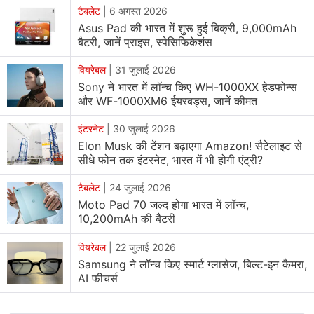
का है। Nothing Headphone (1) का चार्जिंग केस 220 x 220
टैबलेट
|
6 अगस्त 2026
Asus Pad की भारत में शुरू हुई बिक्री, 9,000mAh
x 52 mm और भार लगभग 264 ग्राम का हो सकता है। इसमें
बैटरी, जानें प्राइस, स्पेसिफिकेशंस
एडैप्टिव बास एनहांसमेंट, स्पैटिअल ऑडियो और 8-बैंड कस्टम EQ
सेटिंग्स हो सकते हैं। वायरलेस ऑडियो के लिए ये हेडफोन्स AAC, SBC
वियरेबल
|
31 जुलाई 2026
और LDAC को सपोर्ट करेंगे। ये स्टैंडर्ड और हाई-रिजॉल्यूशन दोनों
Sony ने भारत में लॉन्च किए WH-1000XX हेडफोन्स
और WF-1000XM6 ईयरबड्स, जानें कीमत
ऑडियो कोडेक्स के लिए होगा। इनमें एक्टिव नॉयस कैंसलेशन (ANC)
42 dB तक है और 2,000 Hz फ्रीक्वेंसी रेंज और एक ट्रांसपेरेंसी
इंटरनेट
|
30 जुलाई 2026
मोड को सपोर्ट करती है।
Elon Musk की टेंशन बढ़ाएगा Amazon! सैटेलाइट से
सीधे फोन तक इंटरनेट, भारत में भी होगी एंट्री?
इन हेडफोन में 1,040 mAh की बैटरी ANC को ऑफ कर 80 घंटे
टैबलेट
|
24 जुलाई 2026
तक का प्लेबैक और ANC को ऑन कर 35 घंटे तक का प्लेबैक दे
Moto Pad 70 जल्द होगा भारत में लॉन्च,
सकती है। Nothing का दावा है कि इसकी बैटरी को पांच मिनट चार्ज
10,200mAh की बैटरी
कर पांच घंटे तक प्लेबैक ANC को ऑफ कर और ANC को ऑन कर
वियरेबल
|
22 जुलाई 2026
2.4 घंटे तक प्लेबैक देती है। स्मार्टफोन्स के मार्केट में Nothing की
Samsung ने लॉन्च किए स्मार्ट ग्लासेज, बिल्ट-इन कैमरा,
बिक्री में बढ़ोतरी हुई है। इस फर्म की योजना
डिवाइसेज
के अन्य सेगमेंट
AI फीचर्स
में अपनी हिस्सेदारी बढ़ाने की है।