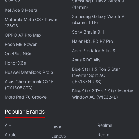
Vivo S2
Samsung Galaxy Watch 9
(44mm)
Itel Ace 3 Heera
Samsung Galaxy Watch 9
Motorola Moto G37 Power
(44mm, LTE)
128GB
Sony Bravia 9 II
OPPO A7 Pro Max
Haier HQLED P7 Pro
Poco M8 Power
Acer Predator Atlas 8
OnePlus N6x
Asus ROG Ally
Honor X6e
Blue Star 1.5 Ton 5 Star
Huawei MateBook Pro S
Inverter Split AC
Asus Chromebook CX15
(IE518ZNURS)
(CX1505CTA)
Blue Star 2 Ton 3 Star Inverter
Moto Pad 70 Groove
Window AC (WIE324L)
Popular Brands
Ai+
Realme
Lava
Apple
Redmi
Lenovo