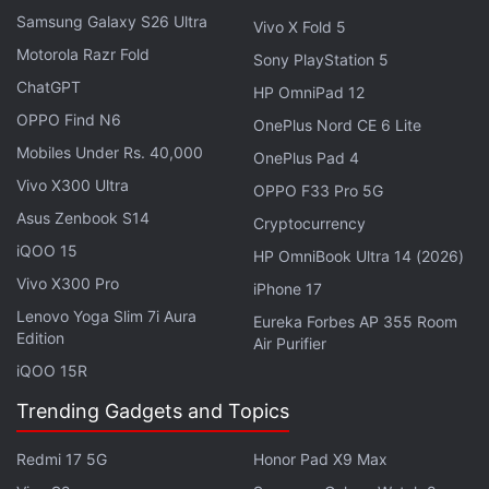
Samsung Galaxy S26 Ultra
Vivo X Fold 5
ये भी पढ़े:
Devices
,
Sensor
,
Design
,
Sound
,
Market
,
Google
,
Motorola Razr Fold
Screen
,
Wearables
,
Battery
,
Nothing
,
Earphones
,
ANC
,
Sony PlayStation 5
Britain
,
Prices
ChatGPT
HP OmniPad 12
OPPO Find N6
OnePlus Nord CE 6 Lite
Mobiles Under Rs. 40,000
OnePlus Pad 4
Vivo X300 Ultra
OPPO F33 Pro 5G
Asus Zenbook S14
Cryptocurrency
iQOO 15
HP OmniBook Ultra 14 (2026)
Vivo X300 Pro
iPhone 17
Lenovo Yoga Slim 7i Aura
Eureka Forbes AP 355 Room
Edition
Air Purifier
iQOO 15R
Trending Gadgets and Topics
Redmi 17 5G
Honor Pad X9 Max