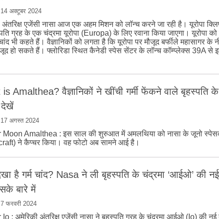
|
14 अक्टूबर 2024
 अंतरिक्ष एजेंसी नासा आज एक अहम मिशन को लॉन्‍च करने जा रही है। यूरोपा क्लिपर
्‍पति ग्रह के एक चंद्रमा यूरोपा (Europa) के लिए रवाना किया जाएगा। यूरोपा को 
चांद भी कहते हैं। वैज्ञानिकों को लगता है कि यूरोपा पर मौजूद बर्फीले महासागर के 
ूद हो सकते हैं। फ्लोरिडा स्थित कैनेडी स्‍पेस सेंटर के लॉन्‍च कॉम्‍प्‍लेक्‍स 39A से 
s Amalthea? वैज्ञानिकों ने खींची गर्मी फेंकने वाले बृहस्‍पति क
देखें
|
17 अगस्त 2024
 Moon Amalthea : इस साल की शुरुआत में अमलथिया को नासा के जूनो स्‍पेस
aft) ने कैप्‍चर किया। वह फोटो अब सामने आई है।
खा है गर्म चांद? Nasa ने ली बृहस्‍पति के चंद्रमा ‘आईओ’ की नई 
सके बारे में
|
7 फरवरी 2024
Io : अमेरिकी अंतरिक्ष एजेंसी नासा ने बृहस्‍पति ग्रह के चंद्रमा आईओ (Io) की नई 