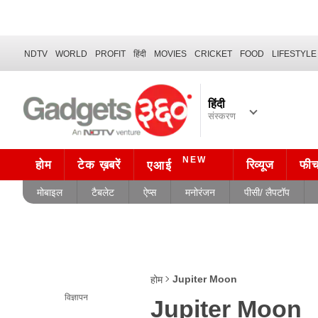
NDTV
WORLD
PROFIT
हिंदी
MOVIES
CRICKET
FOOD
LIFESTYLE
हिंदी
संस्करण
NEW
होम
टेक ख़बरें
रिव्यूज
फी
एआई
मोबाइल
टैबलेट
ऐप्स
मनोरंजन
पीसी/ लैपटॉप
Jupiter Moon
होम
विज्ञापन
Jupiter Moon