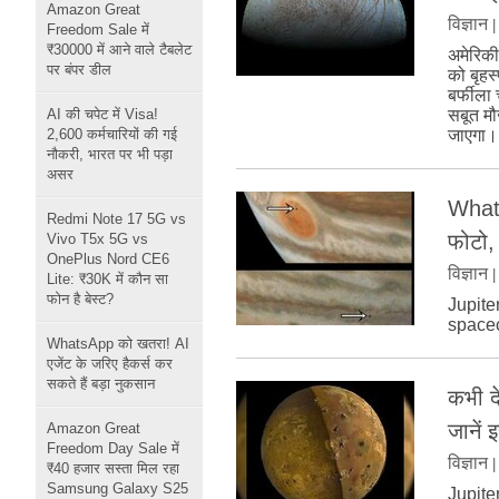
Amazon Great
विज्ञान
Freedom Sale में
₹30000 में आने वाले टैबलेट
अमेरिकी
पर बंपर डील
को बृहस
बर्फीला 
AI की चपेट में Visa!
सबूत मौज
2,600 कर्मचारियों की गई
जाएगा।
नौकरी, भारत पर भी पड़ा
असर
What i
Redmi Note 17 5G vs
फोटो, 
Vivo T5x 5G vs
OnePlus Nord CE6
विज्ञान
Lite: ₹30K में कौन सा
फोन है बेस्ट?
Jupiter
spacecr
WhatsApp को खतरा! AI
एजेंट के जरिए हैकर्स कर
सकते हैं बड़ा नुकसान
कभी दे
जानें इ
Amazon Great
Freedom Day Sale में
विज्ञान
₹40 हजार सस्ता मिल रहा
Samsung Galaxy S25
Jupiter 