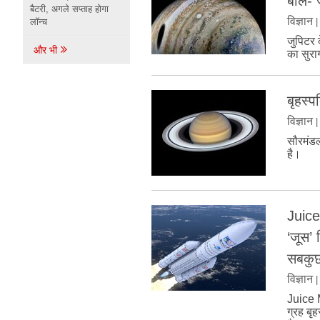
बोले- 
बैटरी, अगले सप्ताह होगा
विज्ञान
लॉन्च
जुपिटर 
और भी
का सुरा
बृहस्प
विज्ञान
सौरमंडल
है।
Juice
‘जूस’ 
सबकु
विज्ञान
Juice M
ग्रह बृ