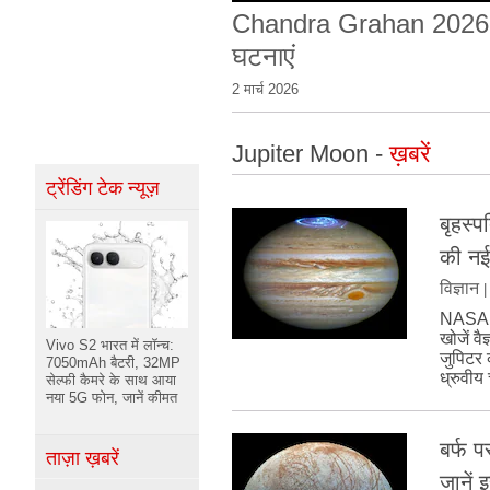
Chandra Grahan 2026: चंद्र
घटनाएं
2 मार्च 2026
Jupiter Moon -
ख़बरें
ट्रेंडिंग टेक न्यूज़
बृहस्प
की न
विज्ञान
NASA का
खोजें वै
Vivo S2 भारत में लॉन्च:
जुपिटर 
7050mAh बैटरी, 32MP
ध्रुवीय 
सेल्फी कैमरे के साथ आया
नया 5G फोन, जानें कीमत
बर्फ 
ताज़ा ख़बरें
जानें इ