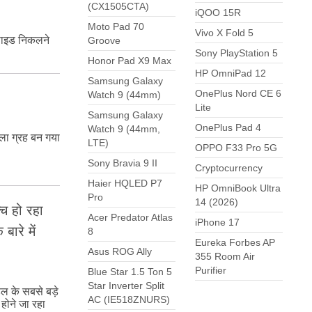
(CX1505CTA)
iQOO 15R
Moto Pad 70
Vivo X Fold 5
्साइड निकलने
Groove
Sony PlayStation 5
Honor Pad X9 Max
HP OmniPad 12
Samsung Galaxy
OnePlus Nord CE 6
Watch 9 (44mm)
Lite
Samsung Galaxy
OnePlus Pad 4
Watch 9 (44mm,
ाला ग्रह बन गया
LTE)
OPPO F33 Pro 5G
Sony Bravia 9 II
Cryptocurrency
Haier HQLED P7
HP OmniBook Ultra
Pro
14 (2026)
च हो रहा
Acer Predator Atlas
iPhone 17
बारे में
8
Eureka Forbes AP
Asus ROG Ally
355 Room Air
Purifier
Blue Star 1.5 Ton 5
Star Inverter Split
ल के सबसे बड़े
AC (IE518ZNURS)
 होने जा रहा