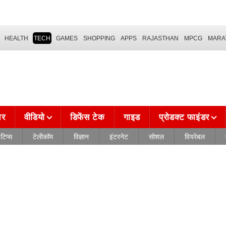
HEALTH
TECH
GAMES
SHOPPING
APPS
RAJASTHAN
MPCG
MARA
चर
वीडियो
डिफेंस टेक
गाइड
प्रोडक्ट फाइंडर
टिप्स
टेलीकॉम
विज्ञान
इंटरनेट
सोशल
वियरेबल