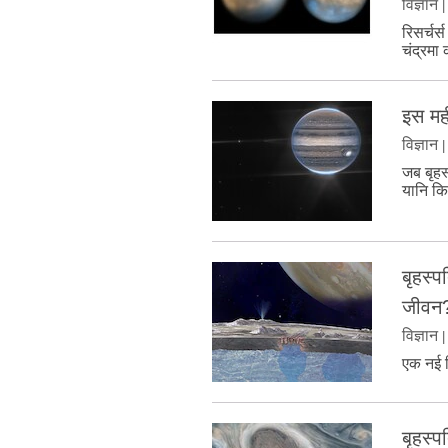
विज्ञान
रिसर्चर्
चंद्रमा
इस मही
विज्ञान
जब बृहस
यानि क
बृहस्‍
जीवन
विज्ञान
एक नई र
बृहस्