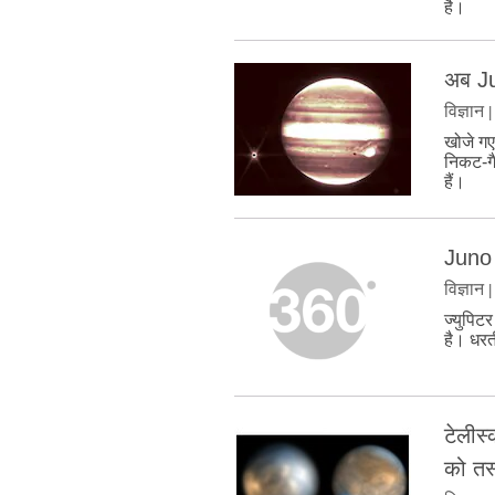
है।
अब Ju
विज्ञान
खोजे गए 
निकट-गै
हैं।
Juno स
विज्ञान
ज्युपिट
है। धरती
टेलीस्
को तस्