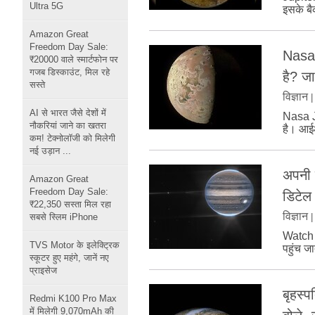
Ultra 5G
इसके बैक
Amazon Great
Freedom Day Sale:
Nasa ए
₹20000 वाले स्मार्टफोन पर
गजब डिस्काउंट, मिल रहे
है? जान
सस्ते
विज्ञान
AI से भारत जैसे देशों में
Nasa Ju
नौकरियां जाने का खतरा
है। आईओ
कम! टेक्नोलॉजी को मिलेगी
नई उड़ान ...
अपनी 
Amazon Great
Freedom Day Sale:
डिटेल
₹22,350 सस्ता मिल रहा
विज्ञान
सबसे स्लिम iPhone
Watch J
TVS Motor के इलेक्ट्रिक
पहुंच ज
स्कूटर हुए महंगे, जानें नए
प्राइसेज
बृहस्प
Redmi K100 Pro Max
में मिलेगी 9,070mAh की