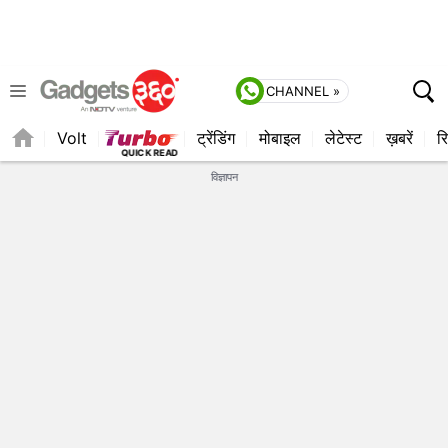
CHANNEL »
Volt
ट्रेंडिंग
मोबाइल
लेटेस्ट
ख़बरें
रि
विज्ञापन