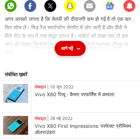
Sub
scri
अगर आपको लगता है कि सेल्फी की दीवानगी कम हो गई है तो एक बार
be
फिर सोच लें। मिड रेंज स्मार्टफोन सेगमेंट में ज़ंग जारी है और वीवो ने
वीवो वी5 के रूप में नया योद्धा उतारा है। मार्केट को देखा जाए तो इस
फोन की भिड़ंत
जियोनी एस6एस
(
रिव्यू
) और
ओप्पो एफ1एस
(
रिव्यू
) से
आगे पढ़ें
होगी।
वीवो वी5
, चीनी कंपनी की वी-सीरीज का लेटेस्ट फोन है। इससे पहले
संबंधित ख़बरें
वीवो वी3 (रिव्यू) और वीवो वी3 मैक्स (रिव्यू) को लॉन्च किया गया था।
वी3
और
वी3 मैक्स
को परफॉर्मेंस और बैटरी लाइफ के लिहाज से अच्छा
मोबाइल
|
19 जून 2022
Vivo X80 रिव्‍यू : कैमरा परफॉर्मेंस में कमाल!
माना जा सकता है। लेकिन कैमरे, अटपटे यूज़र इंटरफेस और कीमत ने
निराश किया था। अब देखना होगा कि वीवो वी5 के जरिए वीवो ने इस
विभाग में सुधार किया है या नहीं।
मोबाइल
|
28 मई 2022
Vivo X80 First Impressions: परफेक्ट प्रीमियम
ऑलराउंडर!