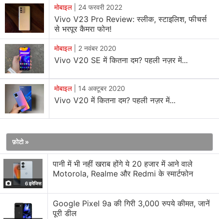
मोबाइल
|
24 फरवरी 2022
Vivo V23 Pro Review: स्लीक, स्टाइलिश, फीचर्स
से भरपूर कैमरा फोन!
मोबाइल
|
2 नवंबर 2020
Vivo V20 SE में कितना दम? पहली नज़र में...
मोबाइल
|
14 अक्टूबर 2020
Vivo V20 में कितना दम? पहली नज़र में...
वीवो वी5 डिज़ाइन और बिल्ड
वीवो वी5 का डिज़ाइन मार्केट के कई लोकप्रिय फोन का मिश्रण नज़र
फ़ोटो »
आता है। फोन के पिछले हिस्से पर आईफोन 6 का प्रभाव साफ दिखता
पानी में भी नहीं खराब होंगे ये 20 हजार में आने वाले
है। और फ्रंट पैनल पर देखने पर वनप्लस 3 या किसी ओप्पो फोन की
Motorola, Realme और Redmi के स्मार्टफोन
याद आएगी। यह सबकुछ वीवो वी5 के पक्ष में जाता है। हम इससे निराश
6 इमेजिस
नहीं हुए। बिल्ड क्वालिटी अच्छी है। डिस्प्ले पर कॉर्निंग गोरिल्ला ग्लास की
Google Pixel 9a की गिरी 3,000 रुपये कीमत, जानें
प्रोटेक्शन मौजूद है। हमें यह भी पसंद आया कि फोन स्लिम होने के साथ
पूरी डील