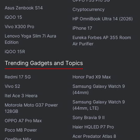
Asus Zenbook S14
Cryptocurrency
iQOO 15
HP OmniBook Ultra 14 (2026)
Vivo X300 Pro
iPhone 17
Lenovo Yoga Slim 7i Aura
Eureka Forbes AP 355 Room
Edition
वीवो वी5 के डिज़ाइन में बहुत सामंजस्य है। स्लिम होने के बावजूद इसकी
Air Purifier
ग्रिप अच्छी है। फोन का निचला हिस्सा भरा-भरा सा है। हेडफोन
iQOO 15R
सॉकेट, माइक्रो-यूएसबी पोर्ट और स्पीकर ग्रिल को यहां जगह मिली है।
Trending Gadgets and Topics
बैकपैनल को मैटे फिनिश दिया गया है। हालांकि, रिव्यू के दौरान हमने
पाया कि फिंगरप्रिंट या अन्य दाग बेहद ही आसानी से लग गए। बायीं तरफ
Redmi 17 5G
Honor Pad X9 Max
डुअल-सिम ट्रे है। इसके दूसरे स्लॉट में 128 जीबी तक का
Vivo S2
Samsung Galaxy Watch 9
(44mm)
माइक्रोएसडी कार्ड इस्तेमाल करना भी संभव है। बॉक्स में आपको 10
Itel Ace 3 Heera
वॉट का चार्जर भी मिलेगा जो हमें ज़रूरत से ज़्यादा बड़ा लगा। इसके
Samsung Galaxy Watch 9
Motorola Moto G37 Power
(44mm, LTE)
साथ एक डेटा केबल, सिलिकॉन केस, हेडसेट और सिम इजेक्टर टूल
128GB
Sony Bravia 9 II
मिलेगा।
OPPO A7 Pro Max
Haier HQLED P7 Pro
Poco M8 Power
वीवो वी5 स्पेसिफिकेशन और फ़ीचर
Acer Predator Atlas 8
OnePlus N6x