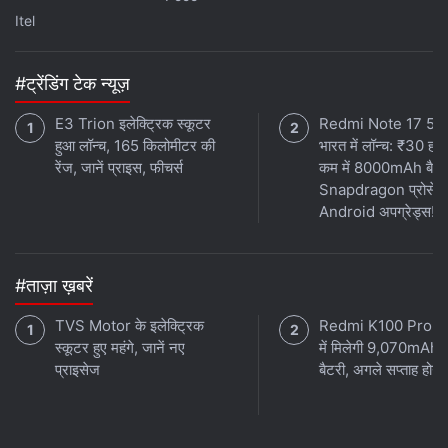
Itel
#ट्रेंडिंग टेक न्यूज़
E3 Trion इलेक्ट्रिक स्कूटर
Redmi Note 17 5G
हुआ लॉन्च, 165 किलोमीटर की
भारत में लॉन्च: ₹30 हजा
रेंज, जानें प्राइस, फीचर्स
कम में 8000mAh बैटर
Snapdragon प्रोसेस
Android अपग्रेड्स!
#ताज़ा ख़बरें
पहली बार वीवो के फोन इस्तेमाल करने वाले लोग आईओएस जैसे लुक से
थोड़ा असमंजस में पड़ सकते हैं। रीसेंट ऐप्स स्क्रीन और टॉगल स्वीच
TVS Motor के इलेक्ट्रिक
Redmi K100 Pro 
को बॉटम से ऊपर की तरफ स्वाइप करने पर एक्सेस करना संभव है।
स्कूटर हुए महंगे, जानें नए
में मिलेगी 9,070mAh 
प्राइसेज
बैटरी, अगले सप्ताह होगा 
बायीं तरफ दिए गए कैपिसिटिव बटन को थोड़ी देर दबाने पर होमस्क्रीन
कस्टमाइज़ेशन मेन्यू सामने आ जाता है। मुश्किल यह है कि मेन्यू बहुत
छोटा है। ऐसे में कुछ ऐप के विजेट को खोज पाना आसान नहीं। ड्रॉप