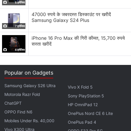
हल्का भी है। वज़न सिर्फ 154 ग्राम है। अगर असली मेटल का इस्तेमाल
6 इमेजिस
होता तो हमें ज्यादा पसंद आता।
47000 रुपये के जबरदस्त डिस्काउंट पर खरीदें
Samsung Galaxy S24 Plus
5.5 इंच का आईपीएस डिस्प्ले ब्राइट तो है ही। इसका कलर सेचुरेशन
7 इमेजिस
भी अच्छा है। इस वजह से यह एमोलेड पैनल जैसा लगता है। स्क्रीन का
iPhone 16 Pro Max की गिरी कीमत, 15,700 रुपये
रिज़ॉल्यून एचडी है लेकिन इसका असर परफॉर्मेंस पर नहीं पड़ता। टेक्स्ट
सस्ता खरीदें
बेहद ही शार्प दिखे। वीवो वी5 कैपेसिटिव नेविगेशन बटन के साथ आता
6 इमेजिस
है। और होम बटन में फिंगरप्रिंट सेंसर इंटिग्रेटेड है। सेंसर बेहद ही तेजी
से काम करता है। लगभग हर बार सटीक काम किया। आप इससे फोन
अनलॉक करने के अलावा ऐप भी लॉक कर सकते हैं।
Popular on Gadgets
Samsung Galaxy S26 Ultra
Vivo X Fold 5
Motorola Razr Fold
Sony PlayStation 5
ChatGPT
HP OmniPad 12
OPPO Find N6
OnePlus Nord CE 6 Lite
Mobiles Under Rs. 40,000
OnePlus Pad 4
Vivo X300 Ultra
OPPO F33 Pro 5G