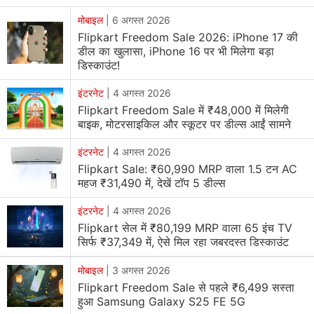
Samsung Galaxy A35 5G
Wide-angle camera is
Great Battery Life
sluggish
Samsung Galaxy A35 5G
मोबाइल
|
6 अगस्त 2026
का 8GB RAM + 128GB
Decent performance
Minimal ingress protection
Flipkart Freedom Sale 2026: iPhone 17 की
स्टोरेज वेरिएंट फ्लिपकार्ट पर
19,999 रुपये
में लिस्ट किया गया है।
Bloat-free and minimal
डील का खुलासा, iPhone 16 पर भी मिलेगा बड़ा
The back panel is no
software experience
बैंक ऑफर की बात करें तो Axis Bank Flipkart क्रेडिट कार्ड
डिस्काउंट!
longer replaceable
ट्रांजेक्शन पर 5% कैशबैक (750 रुपये तक) मिल सकता है, जिसके
इंटरनेट
|
4 अगस्त 2026
बाद प्रभावी कीमत 19,249 रुपये हो जाएगी। एक्सचेंज ऑफर में पुराना
Flipkart Freedom Sale में ₹48,000 में मिलेगी
या मौजूदा फोन देने पर 16,750 रुपये की बचत हो सकती है। हालांकि,
बाइक, मोटरसाइकिल और स्कूटर पर डील्स आईं सामने
ऑफर का अधिकतम लाभ एक्सचेंज में दिए गए फोन की मौजूदा कंडीशन
इंटरनेट
|
4 अगस्त 2026
और मॉडल पर निर्भर करता है।
Flipkart Sale: ₹60,990 MRP वाला 1.5 टन AC
महज ₹31,490 में, देखें टॉप 5 डील्स
CMF by Nothing Phone 2 Pro
CMF by Nothing Phone 2 Pro
का 8GB RAM + 128GB
इंटरनेट
|
4 अगस्त 2026
Flipkart सेल में ₹80,199 MRP वाला 65 इंच TV
स्टोरेज वेरिएंट फ्लिपकार्ट पर
18,999 रुपये
में लिस्ट किया गया है।
सिर्फ ₹37,349 में, ऐसे मिल रहा जबरदस्त डिस्काउंट
बैंक ऑफर की बात करें तो ICICI, IDFC Bank या HDFC Bank
क्रेडिट कार्ड ट्रांजेक्शन पर 2 हजार रुपये डिस्काउंट मिल सकता है,
मोबाइल
|
3 अगस्त 2026
जिसके बाद प्रभावी कीमत 16,999 रुपये हो जाएगी। एक्सचेंज ऑफर
Flipkart Freedom Sale से पहले ₹6,499 सस्ता
हुआ Samsung Galaxy S25 FE 5G
में पुराना या मौजूदा फोन देने पर 16,150 रुपये की बचत हो सकती है।