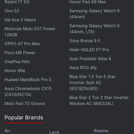
Redmi 17 5G
Honor Pad X9 Max
वेरिएंट फ्लिपकार्ट पर 17,999 रुपये में लिस्ट किया गया है।
Vivo S2
Samsung Galaxy Watch 9
(44mm)
Itel Ace 3 Heera
Samsung Galaxy A35 5G की कीमत कितनी है?
Samsung Galaxy Watch 9
Motorola Moto G37 Power
(44mm, LTE)
128GB
Samsung Galaxy A35 5G का 8GB RAM + 128GB
Sony Bravia 9 II
OPPO A7 Pro Max
स्टोरेज वेरिएंट फ्लिपकार्ट पर 19,999 रुपये में लिस्ट किया गया
Haier HQLED P7 Pro
है।
Poco M8 Power
Acer Predator Atlas 8
OnePlus N6x
Asus ROG Ally
CMF by Nothing Phone 2 Pro की कीमत कितनी है?
Honor X6e
Blue Star 1.5 Ton 5 Star
Huawei MateBook Pro S
CMF by Nothing Phone 2 Pro का 8GB RAM +
Inverter Split AC
Asus Chromebook CX15
(IE518ZNURS)
128GB स्टोरेज वेरिएंट फ्लिपकार्ट पर 18,999 रुपये में लिस्ट
(CX1505CTA)
Blue Star 2 Ton 3 Star Inverter
किया गया है।
Moto Pad 70 Groove
Window AC (WIE324L)
Infinix GT 30 5G+ की कीमत कितनी है?
Popular Brands
Infinix GT 30 5G+ का 8GB RAM + 128GB स्टोरेज
Ai+
Realme
Lava