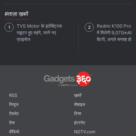
रैम
8 जीबी
see more
#ताज़ा ख़बरें
स्टोरेज
128 जीबी
वीवो T4 5G
TVS Motor के इलेक्ट्रिक
Redmi K100 Pro 
बैटरी क्षमता
5500 एमएएच
स्कूटर हुए महंगे, जानें नए
में मिलेगी 9,070mAh 
ओएस
एंड्रॉ़यड 15
प्राइसेज
बैटरी, अगले सप्ताह होगा 
रिज़ॉल्यूशन
1224x2720 पिक्सल
रिव्यू
मुख्य स्पेसिफिकेशन
ख़बरें
डिज़ाइन
डिस्प्ले
सॉफ्टवेयर
परफॉर्मेंस
RSS
ख़बरें
बैटरी लाइफ
कैमरा
वैल्यू फॉर मनी
रिव्यूज
मोबाइल
टैबलेट
टिप्स
see more
खूबियां
कमियां
ऐप्स
इंटरनेट
Slim and stylish IP65-rated
Only one rear facing
design
camera
लेटेस्ट टेक न्यूज़
,
स्मार्टफोन रिव्यू
और लोकप्रिय
मोबाइल
पर मिलने वाले
वीडियो
NDTV.com