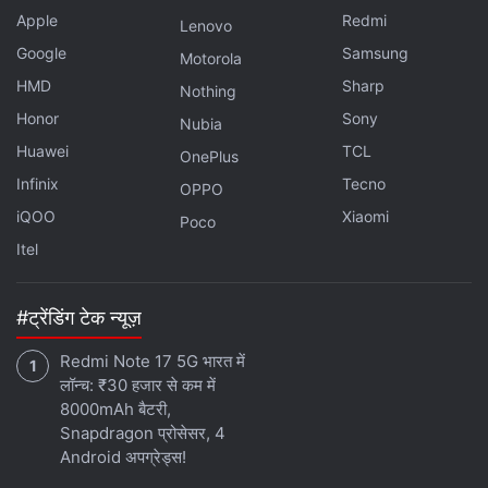
वेरिएंट फ्लिपकार्ट पर 19,499 रुपये में लिस्ट किया गया है।
Apple
Redmi
Lenovo
Google
Samsung
Motorola
Vivo T4 5G की कीमत कितनी है?
HMD
Sharp
Nothing
Honor
Sony
Vivo T4 5G का 8GB RAM + 128GB स्टोरेज वेरिएंट
Nubia
Huawei
TCL
फ्लिपकार्ट पर 21,999 रुपये में लिस्ट किया गया है।
OnePlus
Infinix
Tecno
OPPO
iQOO
Xiaomi
Poco
इनफिनिक्स GT 30 5G+
Itel
मुख्य स्पेसिफिकेशन
ख़बरें
#ट्रेंडिंग टेक न्यूज़
डिस्प्ले
6.78 इंच
Redmi Note 17 5G भारत में
प्रोसेसर
मीडियाटेक डिमेंसिटी 7400 टर्बो
लॉन्च: ₹30 हजार से कम में
8000mAh बैटरी,
फ्रंट कैमरा
13-मेगापिक्सल
Snapdragon प्रोसेसर, 4
रियर कैमरा
50-मेगापिक्सल + 8-मेगापिक्सल
Android अपग्रेड्स!