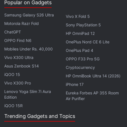
Popular on Gadgets
19,999 रुपये हो जाएगी। एक्सचेंज ऑफर में पुराना या मौजूदा फोन देने
पर 18,400 रुपये की बचत हो सकती है। हालांकि, ऑफर का
Samsung Galaxy S26 Ultra
Vivo X Fold 5
अधिकतम लाभ एक्सचेंज में दिए गए फोन की मौजूदा कंडीशन और मॉडल
Motorola Razr Fold
Sony PlayStation 5
पर निर्भर करता है।
ChatGPT
HP OmniPad 12
OPPO Find N6
OnePlus Nord CE 6 Lite
Mobiles Under Rs. 40,000
OnePlus Pad 4
Vivo X300 Ultra
OPPO F33 Pro 5G
Asus Zenbook S14
Cryptocurrency
iQOO 15
HP OmniBook Ultra 14 (2026)
Vivo X300 Pro
iPhone 17
Lenovo Yoga Slim 7i Aura
Eureka Forbes AP 355 Room
Edition
Air Purifier
iQOO 15R
Motorola G96 5G की कीमत कितनी है?
Trending Gadgets and Topics
Motorola G96 5G का 8GB RAM + 128GB स्टोरेज