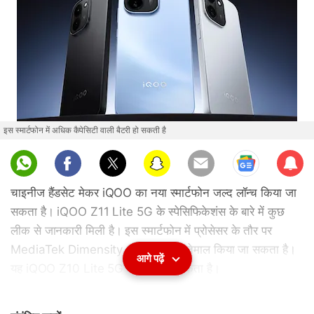
इस स्मार्टफोन में अधिक कैपेसिटी वाली बैटरी हो सकती है
Sub
scri
चाइनीज हैंडसेट मेकर iQOO का नया स्मार्टफोन जल्द लॉन्च किया जा
be
सकता है। iQOO Z11 Lite 5G के स्पेसिफिकेशंस के बारे में कुछ
लीक से जानकारी मिली है। इस स्मार्टफोन में प्रोसेसर के तौर पर
MediaTek Dimensity 6300 का इस्तेमाल किया जा सकता है।
आगे पढ़ें
यह iQOO Z10 Lite 5G की जगह ले सकता है।
बेंचमार्किंग प्लेटफॉर्म Geekbench पर Vivo के एक स्मार्टफोन की