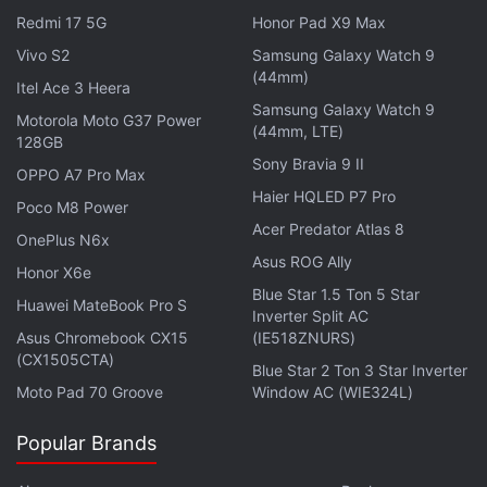
Redmi 17 5G
Honor Pad X9 Max
Vivo S2
Samsung Galaxy Watch 9
(44mm)
Itel Ace 3 Heera
Samsung Galaxy Watch 9
Motorola Moto G37 Power
(44mm, LTE)
128GB
Sony Bravia 9 II
OPPO A7 Pro Max
Haier HQLED P7 Pro
Poco M8 Power
Acer Predator Atlas 8
OnePlus N6x
Asus ROG Ally
Honor X6e
Blue Star 1.5 Ton 5 Star
Huawei MateBook Pro S
Inverter Split AC
Asus Chromebook CX15
(IE518ZNURS)
(CX1505CTA)
Blue Star 2 Ton 3 Star Inverter
Moto Pad 70 Groove
Window AC (WIE324L)
Popular Brands