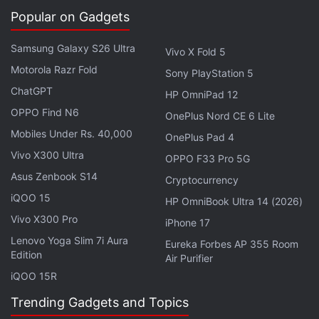
हमें
गूगल समाचार
पर फॉलो करें।
Popular on Gadgets
ये भी पढ़े:
Smartphone
,
Processor
,
Camera
,
Demand
,
Market
,
Samsung Galaxy S26 Ultra
Vivo X Fold 5
Design
,
Vivo
,
Battery
,
iQOO Z11 Lite 5G
,
Video
,
iQOO Z11 Lite
Motorola Razr Fold
Sony PlayStation 5
5G Specifications
,
Display
,
China
,
Sony
,
Prices
ChatGPT
HP OmniPad 12
OPPO Find N6
OnePlus Nord CE 6 Lite
Mobiles Under Rs. 40,000
OnePlus Pad 4
Vivo X300 Ultra
OPPO F33 Pro 5G
Asus Zenbook S14
Cryptocurrency
iQOO 15
HP OmniBook Ultra 14 (2026)
Vivo X300 Pro
iPhone 17
Lenovo Yoga Slim 7i Aura
Eureka Forbes AP 355 Room
Edition
Air Purifier
iQOO 15R
Trending Gadgets and Topics