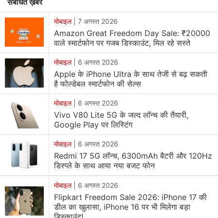
संबंधित ख़बरें
मॉडल नंबर - I2510 के साथ लिस्टिंग हुई है। यह iQOO Z11 Lite
5G हो सकता है। इससे पहले IMEI और इंडोनेशिया के पोस्टल
मोबाइल
|
7 अगस्त 2026
सर्टिफिकेशन प्लेटफॉर्म पर यह
स्मार्टफोन
समान मॉडल नंबर के साथ
Amazon Great Freedom Day Sale: ₹20000
वाले स्मार्टफोन पर गजब डिस्काउंट, मिल रहे सस्ते
दिखा था। iQOO Z11 Lite 5G को Geekbench पर सिंगल-कोर
टेस्ट में 549 प्वाइंट्स और मल्टी-कोर टेस्ट में 1,776 प्वाइंट्स का
मोबाइल
|
6 अगस्त 2026
स्कोर मिला है। इस स्मार्टफोन में ऑक्टाकोर प्रोसेसर 2.40 GHz पर
Apple के iPhone Ultra के साथ तेजी से बढ़ सकती
क्लॉक्ड दो परफॉर्मेंस कोर्स और 2.00 GHz पर क्लॉक्ड छह एफिशिएंसी
है फोल्डेबल स्मार्टफोन की सेल्स
कोर्स के साथ है। यह MediaTek Dimensity 6300 चिपसेट हो
मोबाइल
|
6 अगस्त 2026
सकता है। इसमें Android 16 पर बेस्ड ऑपरेटिंग सिस्टम मिल सकता
Vivo V80 Lite 5G के जल्द लॉन्च की तैयारी,
है। iQOO ने इस स्मार्टफोन के लॉन्च की तिथि की जानकारी नहीं दी
Google Play पर लिस्टिंग
है।
मोबाइल
|
6 अगस्त 2026
Redmi 17 5G लॉन्च, 6300mAh बैटरी और 120Hz
iQOO Z11 Lite 5G में अधिक कैपेसिटी वाली
बैटरी
हो सकती है।
डिस्प्ले के साथ आया नया बजट फोन
इस सीरीज में बेस मॉडल के अलावा iQOO Z11x शामिल हैं। भारत में
हाल ही में लॉन्च किए गए iQOO Z11x 5G में 6,76 इंच (1,080 x
मोबाइल
|
6 अगस्त 2026
Flipkart Freedom Sale 2026: iPhone 17 की
2,344 पिक्सल्स) LCD स्क्रीन 120 Hz तक के रिफ्रेश रेट, 382
डील का खुलासा, iPhone 16 पर भी मिलेगा बड़ा
ppi की पिक्सल डेंसिटी और 1,200 निट्स के पीक ब्राइटनेस लेवल के
डिस्काउंट!