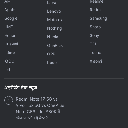
Ai+
Realme
Lava
Apple
Redmi
Lenovo
Google
Samsung
Motorola
HMD
Sharp
Nothing
Honor
Sony
Nubia
Huawei
TCL
OnePlus
Infinix
Tecno
OPPO
iQOO
Xiaomi
Poco
Itel
#ट्रेंडिंग टेक न्यूज़
Redmi Note 17 5G vs
Vivo T5x 5G vs OnePlus
Nord CE6 Lite: ₹30K में
कौन सा फोन है बेस्ट?