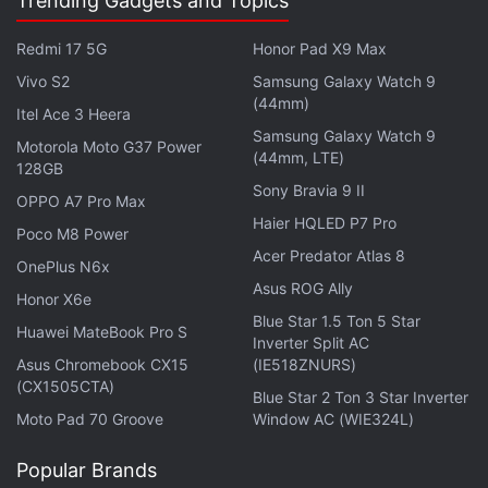
Trending Gadgets and Topics
Redmi 17 5G
Honor Pad X9 Max
Vivo S2
Samsung Galaxy Watch 9
(44mm)
Itel Ace 3 Heera
Samsung Galaxy Watch 9
Motorola Moto G37 Power
(44mm, LTE)
128GB
Sony Bravia 9 II
OPPO A7 Pro Max
Haier HQLED P7 Pro
Poco M8 Power
Acer Predator Atlas 8
OnePlus N6x
Asus ROG Ally
Honor X6e
Blue Star 1.5 Ton 5 Star
Huawei MateBook Pro S
Inverter Split AC
Asus Chromebook CX15
(IE518ZNURS)
(CX1505CTA)
Blue Star 2 Ton 3 Star Inverter
Moto Pad 70 Groove
Window AC (WIE324L)
Popular Brands