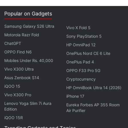
Popular on Gadgets
लेटेस्ट टेक न्यूज़
,
स्मार्टफोन रिव्यू
और लोकप्रिय
मोबाइल
पर मिलने वाले
Samsung Galaxy S26 Ultra
एक्सक्लूसिव ऑफर के लिए गैजेट्स 360
एंड्रॉयड
ऐप डाउनलोड करें और
Vivo X Fold 5
हमें
गूगल समाचार
पर फॉलो करें।
Motorola Razr Fold
Sony PlayStation 5
ChatGPT
HP OmniPad 12
ये भी पढ़े:
Smartphone
,
Processor
,
Camera
,
Demand
,
Market
,
OPPO Find N6
OnePlus Nord CE 6 Lite
Samsung
,
Display
,
Specifications
,
Battery
,
Video
,
Samsung
Mobiles Under Rs. 40,000
Galaxy Z Fold 8
,
WiFi
,
Samsung Galaxy Z Fold 8 Ultra
,
Prices
OnePlus Pad 4
Vivo X300 Ultra
OPPO F33 Pro 5G
Asus Zenbook S14
Cryptocurrency
iQOO 15
HP OmniBook Ultra 14 (2026)
Vivo X300 Pro
iPhone 17
Lenovo Yoga Slim 7i Aura
Eureka Forbes AP 355 Room
Edition
Air Purifier
iQOO 15R