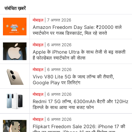
सकता है।
संबंधित ख़बरें
एक मीडिया
रिपोर्ट
में बताया गया है कि US FCC की वेबसाइट पर
मोबाइल
|
7 अगस्त 2026
Samsung Galaxy Z Fold 8 की मॉडल नंबर - SM-F971U के
Amazon Freedom Day Sale: ₹20000 वाले
स्मार्टफोन पर गजब डिस्काउंट, मिल रहे सस्ते
साथ लिस्टिंग हुई है। यह इस फोल्डेबल स्मार्टफोन का अमेरिका में लॉन्च
होने वाला वर्जन हो सकता है। इस लिस्टिंग से Samsung Galaxy
मोबाइल
|
6 अगस्त 2026
Z Fold 8 के कुछ स्पेसिफिकेशंस की जानकारी मिली है। इस
Apple के iPhone Ultra के साथ तेजी से बढ़ सकती
स्मार्टफोन में छोटा कवर डिस्प्ले और चौड़ी इंटरनल स्क्रीन हो सकती
है फोल्डेबल स्मार्टफोन की सेल्स
है। इसमें दोनों डिस्प्ले पर कैमरा इंटीग्रेट हो सकते हैं। Samsung
मोबाइल
|
6 अगस्त 2026
Galaxy Z Fold 8 में Qualcomm का मॉडेम और स्मार्ट ट्रांसमिट
Vivo V80 Lite 5G के जल्द लॉन्च की तैयारी,
टेक्नोलॉजी है। इससे इस स्मार्टफोन में Snapdragon 8 Elite Gen
Google Play पर लिस्टिंग
5 चिपसेट होने का संकेत मिल रहा है।
मोबाइल
|
6 अगस्त 2026
Redmi 17 5G लॉन्च, 6300mAh बैटरी और 120Hz
Samsung Galaxy Z Fold 8 में 50 मेगापिक्सल के दो कैमरा के
डिस्प्ले के साथ आया नया बजट फोन
साथ डुअल रियर कैमरा यूनिट हो सकती है। इस स्मार्टफोन में 4,800
mAh की बैटरी 45 W वायर्ड चार्जिंग के लिए सपोर्ट के साथ हो सकती
मोबाइल
|
6 अगस्त 2026
Flipkart Freedom Sale 2026: iPhone 17 की
है। हाल ही में ब्यूरो ऑफ इंडियन स्टैंडर्ड्स (BIS) की वेबसाइट पर