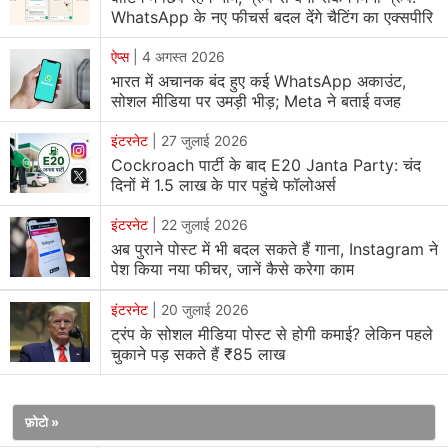
WhatsApp के नए फीचर्स बदल देंगे चैटिंग का एक्सपीरि
बड़े टेक प्लेटफॉर्म्स को देश के संविधान के दायरे के अंदर ऑपरेट करना
होगा। उनका कहना था, "विदेशी कंपनियों के लिए उस देश के
ऐप्स
|
4 अगस्त 2026
सांस्कृतिक संदर्भ को समझना महत्वपूर्ण है जिसमें वे ऑपरेट कर रही हैं।"
भारत में अचानक बंद हुए कई WhatsApp अकाउंट,
पिछले सप्ताह सरकार ने बताया था कि
सोशल मीडिया
कंपनियों को गैर
सोशल मीडिया पर उमड़ी भीड़; Meta ने बताई वजह
कानूनी कंटेंट को नोटिफिकेशन मिलने के तीन घंटों के अंदर हटाना
इंटरनेट
|
27 जुलाई 2026
होगा। इससे पहले यह समयसीमा 36 घंटे की थी।
Cockroach पार्टी के बाद E20 Janta Party: चंद
दिनों में 1.5 लाख के पार पहुंचे फॉलोअर्स
हालांकि, सोशल मीडिया साइट Facebook को ऑपरेट करने वाली
इंटरनेट
|
22 जुलाई 2026
Meta, बिलिनेयर Elon Musk की X और यूट्यूब के लिए इन नियम
अब पुराने पोस्ट में भी बदल सकते हैं गाना, Instagram ने
का पालन करना एक चुनौती हो सकती है। अश्विनी ने कहा कि डीपफेक
पेश किया नया फीचर, जानें कैसे करेगा काम
को लेकर रेगुलेशंस कड़े बनाने की जरूरत है। इस मुद्दे पर टेक कंपनियों
के साथ बातचीत की जा रही है। पिछले महीने जारी किए गए वार्षिक
इंटरनेट
|
20 जुलाई 2026
ट्रंप के सोशल मीडिया पोस्ट से होगी कमाई? लेकिन पहले
इकोनॉमिक सर्वे में भी इस मुद्दे को एक चिंता बताया था। Bloomberg
चुकाने पड़ सकते हैं ₹85 लाख
की एक रिपोर्ट में कहा गया है कि सोशल मीडिया पर आयु से जुड़ी
लिमिट्स लगाने पर भी सरकार विचार कर रही है।
फ़ोटो »
हाल ही में सोशल मीडियो को बच्चों के लिए बैन करने वाला ऑस्ट्रेलिया