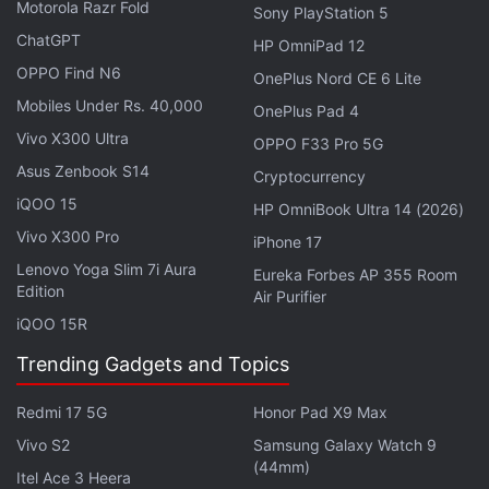
Motorola Razr Fold
Sony PlayStation 5
ChatGPT
HP OmniPad 12
OPPO Find N6
OnePlus Nord CE 6 Lite
Mobiles Under Rs. 40,000
OnePlus Pad 4
Vivo X300 Ultra
OPPO F33 Pro 5G
Asus Zenbook S14
Cryptocurrency
iQOO 15
HP OmniBook Ultra 14 (2026)
Vivo X300 Pro
iPhone 17
Lenovo Yoga Slim 7i Aura
Eureka Forbes AP 355 Room
Edition
Air Purifier
iQOO 15R
Trending Gadgets and Topics
Redmi 17 5G
Honor Pad X9 Max
Vivo S2
Samsung Galaxy Watch 9
(44mm)
Itel Ace 3 Heera