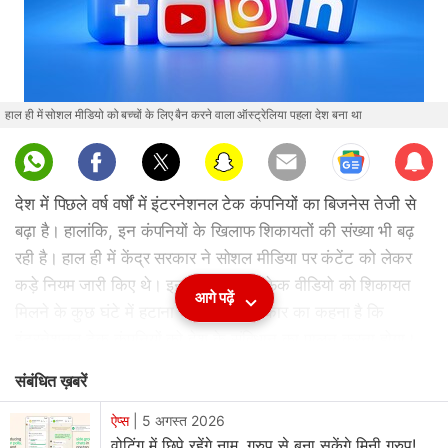
हाल ही में सोशल मीडियो को बच्चों के लिए बैन करने वाला ऑस्ट्रेलिया पहला देश बना था
Sub
scri
देश में पिछले वर्ष वर्षों में इंटरनेशनल टेक कंपनियों का बिजनेस तेजी से
be
बढ़ा है। हालांकि, इन कंपनियों के खिलाफ शिकायतों की संख्या भी बढ़
रही है। हाल ही में केंद्र सरकार ने सोशल मीडिया पर कंटेंट को लेकर
कड़े नियम जारी किए थे। इन नियमों में डीपफेक वीडियो को शिकायत
आगे पढ़ें
मिलने के कुछ घंटे में हटाना शामिल है। सरकार का कहना है कि
इंटरनेशनल टेक कंपनियों को देश के संविधान का पालन करना होगा।
संबंधित ख़बरें
आर्टिफिशियल इंटेलिजेंस (AI) समिट में इलेक्ट्रॉनिक्स एंड इनफॉर्मेशन
टेक्नोलॉजी मिनिस्टर Ashwini Vaishnaw ने कहा कि Google के
ऐप्स
|
5 अगस्त 2026
YouTube, Meta, माइक्रोब्लॉगिंग प्लेटफॉर्म X और Netflix जैसे
वोटिंग में छिपे रहेंगे नाम, ग्रुप से बना सकेंगे मिनी ग्रुप!