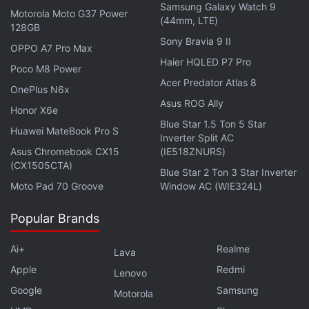
Samsung Galaxy Watch 9
Motorola Moto G37 Power
(44mm, LTE)
128GB
Sony Bravia 9 II
OPPO A7 Pro Max
Haier HQLED P7 Pro
Poco M8 Power
Acer Predator Atlas 8
OnePlus N6x
Asus ROG Ally
Honor X6e
Blue Star 1.5 Ton 5 Star
Huawei MateBook Pro S
Inverter Split AC
Asus Chromebook CX15
(IE518ZNURS)
(CX1505CTA)
Blue Star 2 Ton 3 Star Inverter
Moto Pad 70 Groove
Window AC (WIE324L)
Popular Brands
Ai+
Realme
Lava
Apple
Redmi
Lenovo
Google
Samsung
Motorola