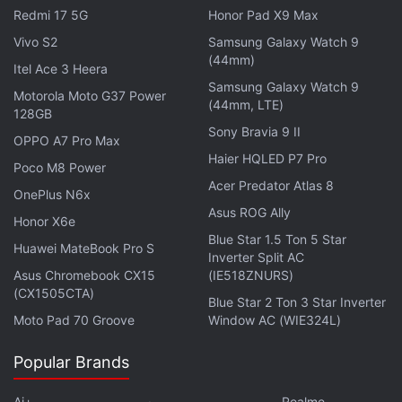
Redmi 17 5G
Honor Pad X9 Max
Vivo S2
Samsung Galaxy Watch 9
(44mm)
Itel Ace 3 Heera
Samsung Galaxy Watch 9
Motorola Moto G37 Power
(44mm, LTE)
128GB
Sony Bravia 9 II
OPPO A7 Pro Max
Haier HQLED P7 Pro
Poco M8 Power
Acer Predator Atlas 8
OnePlus N6x
Asus ROG Ally
Honor X6e
Blue Star 1.5 Ton 5 Star
Huawei MateBook Pro S
Inverter Split AC
Asus Chromebook CX15
(IE518ZNURS)
(CX1505CTA)
Blue Star 2 Ton 3 Star Inverter
Moto Pad 70 Groove
Window AC (WIE324L)
Popular Brands
Ai+
Realme