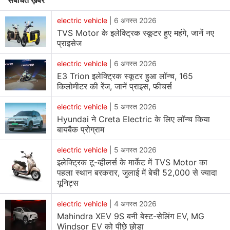
संबंधित ख़बरें
फेडरेशन ऑफ ऑटोमोबाइल डीलर्स एसोसिएशन (FADA) के डेटा के
अनुसार, पिछले महीने
EVs
की सेल्स 3.06 लाख यूनिट्स से अधिक की
electric vehicle
|
6 अगस्त 2026
रही है। आमतौर पर, ऑटोमोबाइल इंडस्ट्री के लिए इस अवधि को सेल्स
TVS Motor के इलेक्ट्रिक स्कूटर हुए महंगे, जानें नए
प्राइसेज
के लिहाज से कमजोर माना जाता है। इसके अलावा मॉनसून में भी देरी
हुई है। इसके बावजूद EVs की सेल्स बढ़ने से मजबूत डिमांड का संकेत
electric vehicle
|
6 अगस्त 2026
मिल रहा है।
E3 Trion इलेक्ट्रिक स्कूटर हुआ लॉन्च, 165
किलोमीटर की रेंज, जानें प्राइस, फीचर्स
FADA के प्रेसिडेंट, C S Vigneshwar ने बताया कि जून में
electric vehicle
|
5 अगस्त 2026
इलेक्ट्रिक व्हीकल्स के सभी सेगमेंट में बिक्री में बढ़ोतरी हुई है। उन्होंने
Hyundai ने Creta Electric के लिए लॉन्च किया
कहा, "पुरानी ऑटोमोबाइल कंपनियां इलेक्ट्रिक टू-व्हीलर्स, इलेक्ट्रिक
बायबैक प्रोग्राम
कारों और कमर्शियल व्हीकल्स के सेगमेंट में मजबूत स्थिति में हैं। देश में
electric vehicle
|
5 अगस्त 2026
बिजनेस शुरू करने वाली नई ऑटोमोबाइल कंपनियां इसे एक प्रायरिटी
इलेक्ट्रिक टू-व्हीलर्स के मार्केट में TVS Motor का
मार्केट के तौर पर चुन रही हैं।" ऑटोमोबाइल कंपनियां अपने EVs के
पहला स्थान बरकरार, जुलाई में बेची 52,000 से ज्यादा
पोर्टफोलियो को बढ़ा रही हैं। इस मार्केट को सरकार की ओर से पॉलिसी
यूनिट्स
से जुड़े उपायों और चार्जिंग इंफ्रास्ट्रक्चर में सुधार से फायदा मिल रहा
electric vehicle
|
4 अगस्त 2026
है।
Mahindra XEV 9S बनी बेस्ट-सेलिंग EV, MG
Windsor EV को पीछे छोड़ा