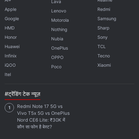
Lava
Apple
Redmi
Lenovo
Google
Samsung
Motorola
HMD
Sharp
Nothing
Honor
Sony
Nubia
Huawei
TCL
OnePlus
Infinix
Tecno
OPPO
iQOO
Xiaomi
Poco
Itel
#ट्रेंडिंग टेक न्यूज़
Redmi Note 17 5G vs
Vivo T5x 5G vs OnePlus
Nord CE6 Lite: ₹30K में
कौन सा फोन है बेस्ट?