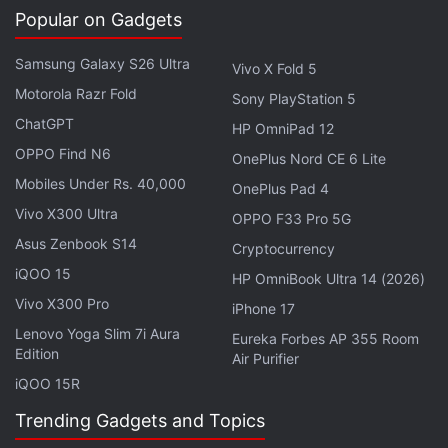
Popular on Gadgets
Samsung Galaxy S26 Ultra
Vivo X Fold 5
Motorola Razr Fold
Sony PlayStation 5
ChatGPT
HP OmniPad 12
OPPO Find N6
OnePlus Nord CE 6 Lite
Mobiles Under Rs. 40,000
OnePlus Pad 4
Vivo X300 Ultra
OPPO F33 Pro 5G
लेटेस्ट टेक न्यूज़
,
स्मार्टफोन रिव्यू
और लोकप्रिय
मोबाइल
पर मिलने वाले
Asus Zenbook S14
एक्सक्लूसिव ऑफर के लिए गैजेट्स 360
एंड्रॉयड
ऐप डाउनलोड करें और
Cryptocurrency
हमें
गूगल समाचार
पर फॉलो करें।
iQOO 15
HP OmniBook Ultra 14 (2026)
Vivo X300 Pro
iPhone 17
ये भी पढ़े:
Electric Vehicles
,
Range
,
EV
,
Demand
,
Market
,
Speed
,
Lenovo Yoga Slim 7i Aura
Eureka Forbes AP 355 Room
Battery
,
Tata Motors
,
EV Sales in India
,
Government
,
Electric
Edition
Air Purifier
SUV
,
BYD
,
Electric Scooters
,
Bajaj Auto
,
Prices
iQOO 15R
Trending Gadgets and Topics