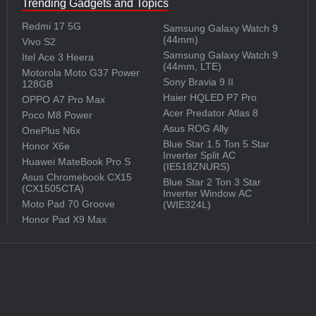
Trending Gadgets and Topics
Redmi 17 5G
Samsung Galaxy Watch 9
(44mm)
Vivo S2
Samsung Galaxy Watch 9
Itel Ace 3 Heera
(44mm, LTE)
Motorola Moto G37 Power
Sony Bravia 9 II
128GB
Haier HQLED P7 Pro
OPPO A7 Pro Max
Acer Predator Atlas 8
Poco M8 Power
Asus ROG Ally
OnePlus N6x
Blue Star 1.5 Ton 5 Star
Honor X6e
Inverter Split AC
Huawei MateBook Pro S
(IE518ZNURS)
Asus Chromebook CX15
Blue Star 2 Ton 3 Star
(CX1505CTA)
Inverter Window AC
Moto Pad 70 Groove
(WIE324L)
Honor Pad X9 Max