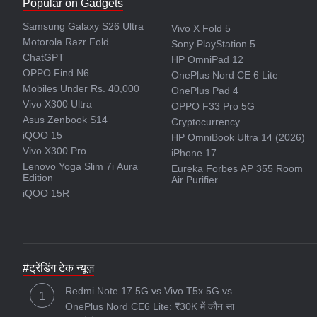
Popular on Gadgets
Samsung Galaxy S26 Ultra
Vivo X Fold 5
Motorola Razr Fold
Sony PlayStation 5
ChatGPT
HP OmniPad 12
OPPO Find N6
OnePlus Nord CE 6 Lite
Mobiles Under Rs. 40,000
OnePlus Pad 4
Vivo X300 Ultra
OPPO F33 Pro 5G
Asus Zenbook S14
Cryptocurrency
iQOO 15
HP OmniBook Ultra 14 (2026)
Vivo X300 Pro
iPhone 17
Lenovo Yoga Slim 7i Aura
Eureka Forbes AP 355 Room
Edition
Air Purifier
iQOO 15R
#ट्रेंडिंग टेक न्यूज़
Redmi Note 17 5G vs Vivo T5x 5G vs
OnePlus Nord CE6 Lite: ₹30K में कौन सा