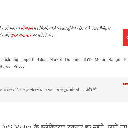
र लोकप्रिय
मोबाइल
पर मिलने वाले एक्सक्लूसिव ऑफर के लिए गैजेट्स
र हमें
गूगल समाचार
पर फॉलो करें।
ufacturing
,
Import
,
Sales
,
Market
,
Demand
,
BYD
,
Motor
,
Range
,
Te
atures
,
Prices
आका
श आनंद डिप्टी न्यूज एडिटर हैं। उनके पास प्रमुख और भी...
...और भी
TVS Motor के इलेक्ट्रिक स्कूटर हुए महंगे, जानें नए