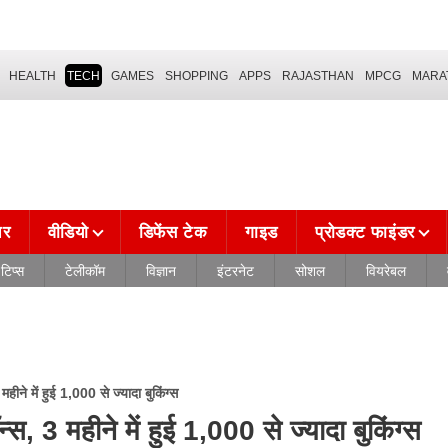
HEALTH
TECH
GAMES
SHOPPING
APPS
RAJASTHAN
MPCG
MARA
चर
वीडियो
डिफेंस टेक
गाइड
प्रोडक्ट फाइंडर
टिप्स
टेलीकॉम
विज्ञान
इंटरनेट
सोशल
वियरेबल
ीने में हुई 1,000 से ज्यादा बुकिंग्स
, 3 महीने में हुई 1,000 से ज्यादा बुकिंग्स