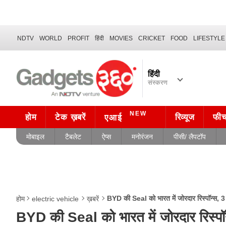
NDTV
WORLD
PROFIT
हिंदी
MOVIES
CRICKET
FOOD
LIFESTYLE
हिंदी
संस्करण
NEW
होम
टेक ख़बरें
रिव्यूज
फी
एआई
मोबाइल
टैबलेट
ऐप्स
मनोरंजन
पीसी/ लैपटॉप
BYD की Seal को भारत में जोरदार रिस्पॉन्स, 3 मह
होम
electric vehicle
ख़बरें
BYD की Seal को भारत में जोरदार रिस्पॉन्स