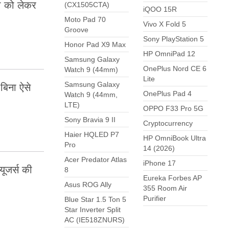
ी को लेकर
(CX1505CTA)
iQOO 15R
Moto Pad 70
Vivo X Fold 5
Groove
Sony PlayStation 5
Honor Pad X9 Max
HP OmniPad 12
Samsung Galaxy
OnePlus Nord CE 6
Watch 9 (44mm)
Lite
Samsung Galaxy
बिना ऐसे
OnePlus Pad 4
Watch 9 (44mm,
LTE)
OPPO F33 Pro 5G
Sony Bravia 9 II
Cryptocurrency
Haier HQLED P7
HP OmniBook Ultra
Pro
14 (2026)
Acer Predator Atlas
iPhone 17
यूजर्स की
8
Eureka Forbes AP
Asus ROG Ally
355 Room Air
Purifier
Blue Star 1.5 Ton 5
Star Inverter Split
AC (IE518ZNURS)