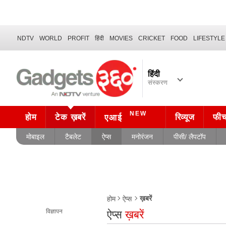
NDTV
WORLD
PROFIT
हिंदी
MOVIES
CRICKET
FOOD
LIFESTYLE
हिंदी
संस्करण
NEW
होम
टेक ख़बरें
रिव्यूज
फी
एआई
मोबाइल
टैबलेट
ऐप्स
मनोरंजन
पीसी/ लैपटॉप
ख़बरें
होम
ऐप्स
विज्ञापन
ऐप्स
ख़बरें