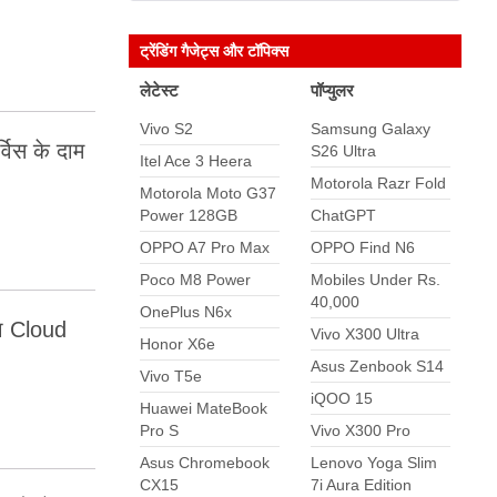
ट्रेंडिंग गैजेट्स और टॉपिक्स
लेटेस्ट
पॉप्युलर
Vivo S2
Samsung Galaxy
विस के दाम
S26 Ultra
Itel Ace 3 Heera
Motorola Razr Fold
Motorola Moto G37
Power 128GB
ChatGPT
OPPO A7 Pro Max
OPPO Find N6
Poco M8 Power
Mobiles Under Rs.
40,000
OnePlus N6x
गा Cloud
Vivo X300 Ultra
Honor X6e
Asus Zenbook S14
Vivo T5e
iQOO 15
Huawei MateBook
Pro S
Vivo X300 Pro
Asus Chromebook
Lenovo Yoga Slim
CX15
7i Aura Edition