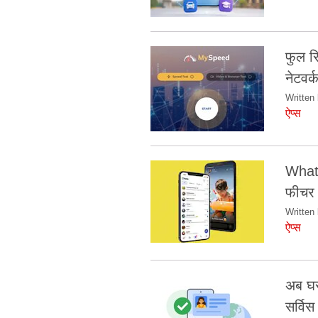
फुल स
नेटवर्
Written 
ऐप्स
Whats
फीचर
Written 
ऐप्स
अब घर 
सर्विस