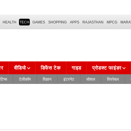
HEALTH
TECH
GAMES
SHOPPING
APPS
RAJASTHAN
MPCG
MARA
चर
वीडियो
डिफेंस टेक
गाइड
प्रोडक्ट फाइंडर
टिप्स
टेलीकॉम
विज्ञान
इंटरनेट
सोशल
वियरेबल