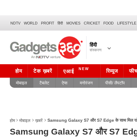
NDTV
WORLD
PROFIT
हिंदी
MOVIES
CRICKET
FOOD
LIFESTYLE
हिंदी
संस्करण
NEW
होम
टेक ख़बरें
रिव्यूज
फी
एआई
मोबाइल
टैबलेट
ऐप्स
मनोरंजन
पीसी/ लैपटॉप
Samsung Galaxy S7 और S7 Edge के साथ मिल रहे 
होम
मोबाइल
ख़बरें
Samsung Galaxy S7 और S7 Edge के