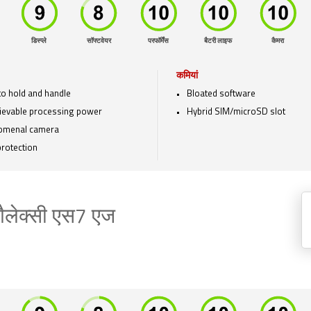
डिस्प्ले
सॉफ्टवेयर
परफॉर्मेंस
बैटरी लाइफ
कैमरा
कमियां
to hold and handle
Bloated software
ievable processing power
Hybrid SIM/microSD slot
omenal camera
protection
गैलेक्सी एस7 एज