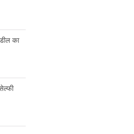
डील का
ेल्फी