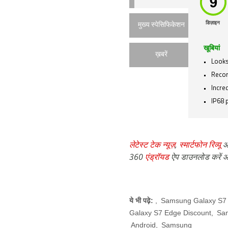
डिज़ाइन
मुख्य स्पेसिफिकेशन
खूबियां
ख़बरें
Looks
Recor
Incre
IP68 
लेटेस्ट टेक न्यूज़
,
स्मार्टफोन रिव्यू
औ
360
एंड्रॉयड
ऐप डाउनलोड करें औ
ये भी पढ़े:
,
Samsung Galaxy S7 
Galaxy S7 Edge Discount
,
Sa
Android
,
Samsung