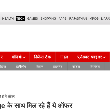
HEALTH
TECH
GAMES
SHOPPING
APPS
RAJASTHAN
MPCG
MARA
चर
वीडियो
डिफेंस टेक
गाइड
प्रोडक्ट फाइंडर
टिप्स
टेलीकॉम
विज्ञान
इंटरनेट
सोशल
वियरेबल
हैं ये ऑफर
 साथ मिल रहे हैं ये ऑफर