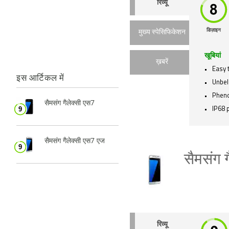
रिव्यू
डिज़ाइन
मुख्य स्पेसिफिकेशन
खूबियां
ख़बरें
Easy 
इस आर्टिकल में
Unbel
Phen
सैमसंग गैलेक्सी एस7
IP68 
सैमसंग गैलेक्सी एस7 एज
सैमसंग 
रिव्यू