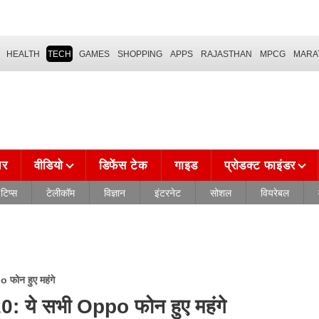
HEALTH
TECH
GAMES
SHOPPING
APPS
RAJASTHAN
MPCG
MARA
चर
वीडियो
डिफेंस टेक
गाइड
प्रोडक्ट फाइंडर
टिप्स
टेलीकॉम
विज्ञान
इंटरनेट
सोशल
वियरेबल
ोन हुए महंगे
ये सभी Oppo फोन हुए महंगे