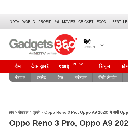
NDTV
WORLD
PROFIT
हिंदी
MOVIES
CRICKET
FOOD
LIFESTYLE
हिंदी
संस्करण
NEW
होम
टेक ख़बरें
रिव्यूज
फी
एआई
मोबाइल
टैबलेट
ऐप्स
मनोरंजन
पीसी/ लैपटॉप
Oppo Reno 3 Pro, Oppo A9 2020: ये सभी Oppo फ
होम
मोबाइल
ख़बरें
Oppo Reno 3 Pro, Oppo A9 2020: 