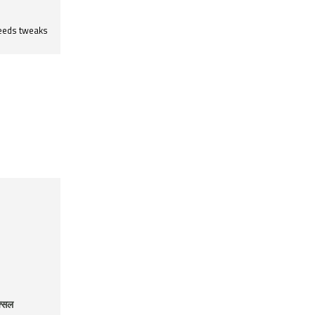
needs tweaks
्सल