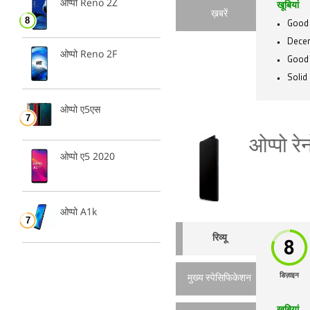
ओप्पो Reno 2Z
खूबियां
ख़बरें
Good 
Decen
ओप्पो Reno 2F
Good
Solid 
ओप्पो ए5एस
ओप्पो रे
ओप्पो ए5 2020
ओप्पो A1k
रिव्यू
डिज़ाइन
मुख्य स्पेसिफिकेशन