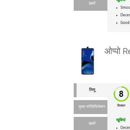
खूबियां
ख़बरें
Smoo
Decent
Good 
ओप्पो 
रिव्यू
डिज़ाइन
मुख्य स्पेसिफिकेशन
खूबियां
ख़बरें
Decent