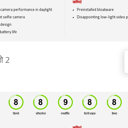
कमियां
camera performance in daylight
Preinstalled bloatware
t selfie camera
Disappointing low-light video
 design
battery life
नो 2
डिस्प्ले
सॉफ्टवेयर
परफॉर्मेंस
बैटरी लाइफ
कैमरा