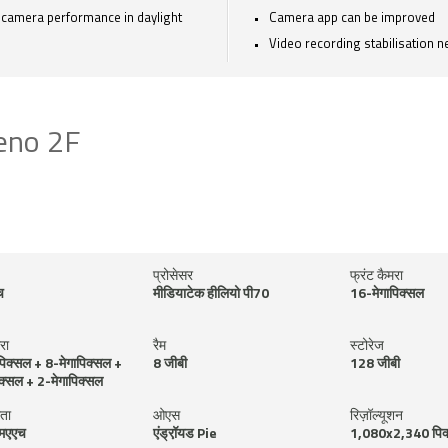
camera performance in daylight
Camera app can be improved
Video recording stabilisation 
Reno 2F
प्रोसेसर
फ्रंट कैमरा
च
मीडियाटेक हीलियो पी70
16-मेगापिक्सल
रा
रैम
स्टोरेज
पिक्सल + 8-मेगापिक्सल +
8 जीबी
128 जीबी
िक्सल + 2-मेगापिक्सल
मता
ओएस
रिज़ॉल्यूशन
मएएच
एंड्रॉ़यड Pie
1,080x2,340 पिक