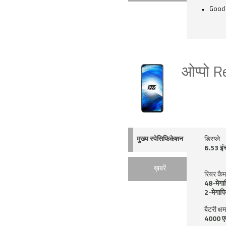
Good 
ओप्पो 
मुख्य स्पेसिफिकेशन
डिस्प्ले
6.53 इं
ख़बरें
रियर कैम
48-मेगा
2-मेगाप
बैटरी क्ष
4000 ए