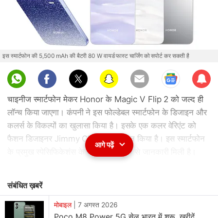
इस स्मार्टफोन की 5,500 mAh की बैटरी 80 W वायर्ड फास्ट चार्जिंग को सपोर्ट कर सकती है
Sub
scri
चाइनीज स्मार्टफोन मेकर Honor के Magic V Flip 2 को जल्द ही
be
लॉन्च किया जाएगा। कंपनी ने इस फोल्डेबल स्मार्टफोन के डिजाइन और
कलर्स के विकल्पों का खुलासा किया है। इसके एक कलर वेरिएंट को
फैशन डिजाइनर Jimmy Choo ने डिजाइन किया है। इस स्मार्टफोन
आगे पढ़ें
के प्रमुख स्पेसिफिकेशंस के बारे में कुछ लीक से जानकारी मिली है।
Honor ने माइक्रोब्लॉगिंग प्लेटफॉर्म Weibo पर एक
पोस्ट
में बताया है
संबंधित ख़बरें
कि Magic V Flip 2 को 21 अगस्त को चीन में लॉन्च किया जाएगा।
इस स्मार्टफोन के लिए कंपनी की वेबसाइट और कुछ ई-कॉमर्स प्लेटफॉर्म्स
मोबाइल
|
7 अगस्त 2026
के जरिए प्री-रिजर्वेशन लिए जा रहे हैं। Honor की वेबसाइट पर इसकी
Poco M8 Power 5G सेल भारत में शुरू, खरीदें