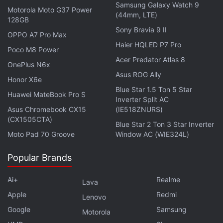
Samsung Galaxy Watch 9
Motorola Moto G37 Power
(44mm, LTE)
128GB
Sony Bravia 9 II
OPPO A7 Pro Max
Haier HQLED P7 Pro
Poco M8 Power
Acer Predator Atlas 8
OnePlus N6x
Asus ROG Ally
Honor X6e
Blue Star 1.5 Ton 5 Star
Huawei MateBook Pro S
Inverter Split AC
Asus Chromebook CX15
(IE518ZNURS)
(CX1505CTA)
Blue Star 2 Ton 3 Star Inverter
Moto Pad 70 Groove
Window AC (WIE324L)
Popular Brands
Ai+
Realme
Lava
Apple
Redmi
Lenovo
Google
Samsung
Motorola