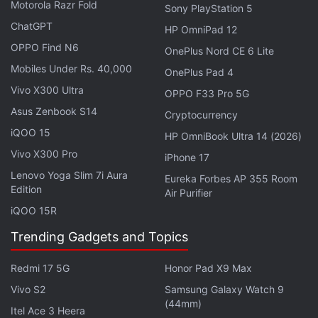
Motorola Razr Fold
Smartphone
,
Design
,
Camera
,
Prices
Sony PlayStation 5
ChatGPT
HP OmniPad 12
OPPO Find N6
OnePlus Nord CE 6 Lite
Mobiles Under Rs. 40,000
OnePlus Pad 4
Vivo X300 Ultra
OPPO F33 Pro 5G
Asus Zenbook S14
Cryptocurrency
iQOO 15
HP OmniBook Ultra 14 (2026)
Vivo X300 Pro
iPhone 17
Lenovo Yoga Slim 7i Aura
Eureka Forbes AP 355 Room
Edition
Air Purifier
iQOO 15R
Trending Gadgets and Topics
Redmi 17 5G
Honor Pad X9 Max
Vivo S2
Samsung Galaxy Watch 9
(44mm)
Itel Ace 3 Heera