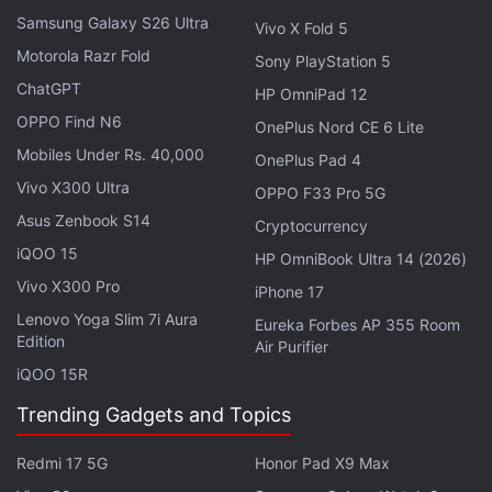
Samsung Galaxy S26 Ultra
Vivo X Fold 5
Motorola Razr Fold
Sony PlayStation 5
ChatGPT
HP OmniPad 12
OPPO Find N6
OnePlus Nord CE 6 Lite
Mobiles Under Rs. 40,000
OnePlus Pad 4
Vivo X300 Ultra
OPPO F33 Pro 5G
Asus Zenbook S14
Cryptocurrency
लेटेस्ट टेक न्यूज़
,
स्मार्टफोन रिव्यू
और लोकप्रिय
मोबाइल
पर मिलने वाले
iQOO 15
एक्सक्लूसिव ऑफर के लिए गैजेट्स 360
एंड्रॉयड
ऐप डाउनलोड करें और
HP OmniBook Ultra 14 (2026)
हमें
गूगल समाचार
पर फॉलो करें।
Vivo X300 Pro
iPhone 17
Lenovo Yoga Slim 7i Aura
Eureka Forbes AP 355 Room
ये भी पढ़े:
Kia Seltos
,
Kia Seltos Diesel MT
,
Kia Seltos Diesel variant
Edition
Air Purifier
launch
,
Kia Seltos Diesel variant price
,
Kia Seltos Diesel variant
iQOO 15R
price in india
Trending Gadgets and Topics
Redmi 17 5G
Honor Pad X9 Max