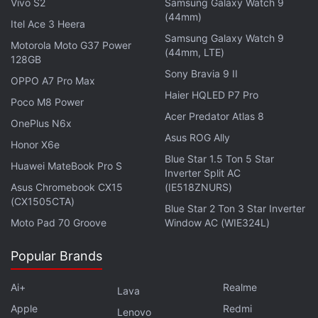
Vivo S2
Samsung Galaxy Watch 9
(44mm)
Itel Ace 3 Heera
Samsung Galaxy Watch 9
Motorola Moto G37 Power
(44mm, LTE)
128GB
Sony Bravia 9 II
OPPO A7 Pro Max
Haier HQLED P7 Pro
Poco M8 Power
Acer Predator Atlas 8
OnePlus N6x
Asus ROG Ally
Honor X6e
Blue Star 1.5 Ton 5 Star
Huawei MateBook Pro S
Inverter Split AC
Asus Chromebook CX15
(IE518ZNURS)
(CX1505CTA)
Blue Star 2 Ton 3 Star Inverter
Moto Pad 70 Groove
Window AC (WIE324L)
Popular Brands
Ai+
Realme
Lava
Apple
Redmi
Lenovo