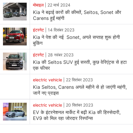
अन्य डिटेल्स।
मोबाइल
|
22 मार्च 2024
Kia ने बढ़ाई कारों की कीमतें, Seltos, Sonet और
Carens हुईं महंगी
Kia Seltos Diesel MT Price in India
इंटरनेट
|
14 दिसंबर 2023
Kia Seltos
Diesel MT की भारत में कीमत 11,99,900 रुपये से
Kia ने पेश की नई Sonet, अगले सप्ताह शुरू होगी
शुरू होती है जो कि इसका एक्स-शोरूम प्राइस है। HTE मॉडल की
बुकिंग
कीमत Rs. 11,99,900 रुपये है। जबकि HTK को Rs.
इंटरनेट
|
28 नवंबर 2023
13,59,900 में पेश किया गया है। इसके आगे HTK+ वेरिएंट Rs.
Kia की Seltos SUV हुई सस्ती, कुछ वेरिएंट्स से हटा
14,99,900 में आता है। जबकि HTX को Rs. 16,67,900 में
एक फीचर
खरीदा जा सकता है। टॉप वेरिएंट HTX+ की कीमत Rs. 18,27,900
रखी गई है।
electric vehicle
|
22 सितंबर 2023
Kia Seltos, Carens अगले महीने से हो जाएंगी महंगी,
जानें नए प्राइस
Kia Seltos Diesel MT Engine, Power, Features
electric vehicle
|
20 सितंबर 2023
Kia Seltos Diesel MT की पावर की बात करें तो इसमें 1.5 लीटर
EV के इंटरनेशनल मार्केट में बढ़ी Kia की हिस्सेदारी,
डीजल इंजन 114 बीएचपी की पावर 4000 आरपीएम के साथ, और
EV9 को मिल रहा जोरदार रिस्पॉन्स
250Nm टॉर्क पैदा करता है। यहां पर कस्टमर को कंपनी ने दो और
विकल्प दिए हैं जिसमें 1.5 लीटर पेट्रोल इंजन को 6 स्पीड मेन्युअल, या