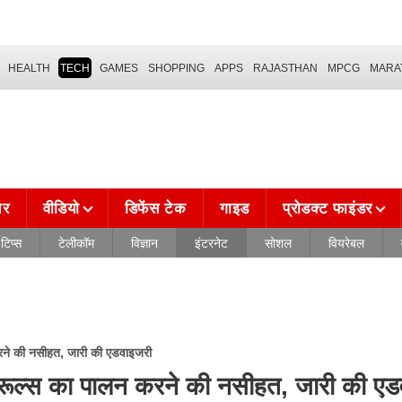
HEALTH
TECH
GAMES
SHOPPING
APPS
RAJASTHAN
MPCG
MARA
चर
वीडियो
डिफेंस टेक
गाइड
प्रोडक्ट फाइंडर
टिप्स
टेलीकॉम
विज्ञान
इंटरनेट
सोशल
वियरेबल
 करने की नसीहत, जारी की एडवाइजरी
को रूल्स का पालन करने की नसीहत, जारी की ए