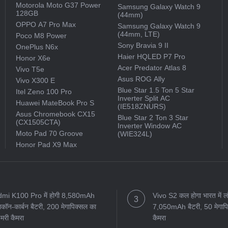
Motorola Moto G37 Power
Samsung Galaxy Watch 9
128GB
(44mm)
OPPO A7 Pro Max
Samsung Galaxy Watch 9
(44mm, LTE)
Poco M8 Power
Sony Bravia 9 II
OnePlus N6x
Haier HQLED P7 Pro
Honor X6e
Acer Predator Atlas 8
Vivo T5e
Asus ROG Ally
Vivo X300 E
Blue Star 1.5 Ton 5 Star
Itel Zeno 100 Pro
Inverter Split AC
Huawei MateBook Pro S
(IE518ZNURS)
Asus Chromebook CX15
Blue Star 2 Ton 3 Star
(CX1505CTA)
Inverter Window AC
Moto Pad 70 Groove
(WIE324L)
Honor Pad X9 Max
mi K100 Pro में होगी 8,580mAh
Vivo S2 कल होगा भारत में लॉ
कॉन-कार्बन बैटरी, 200 मेगापिक्सल का
7,050mAh बैटरी, 50 मेगापिक
इमरी कैमरा
कैमरा