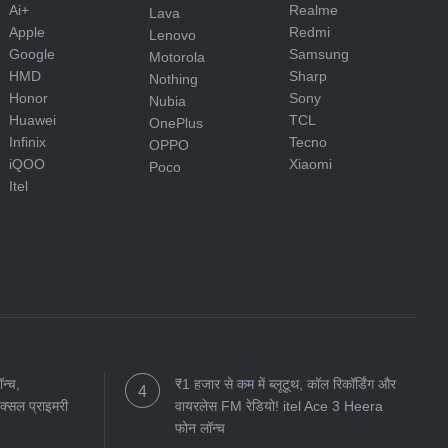
Ai+
Realme
Lava
Apple
Redmi
Lenovo
Google
Samsung
Motorola
HMD
Sharp
Nothing
Honor
Sony
Nubia
Huawei
TCL
OnePlus
Infinix
Tecno
OPPO
iQOO
Xiaomi
Poco
Itel
न्च,
₹1 हजार से कम में ब्लूटूथ, कॉल रिकॉर्डिंग और
्सल प्राइमरी
वायरलेस FM रेडियो! itel Ace 3 Heera
फोन लॉन्च