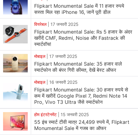
क्रेडिट कार्ड ईएमआई ट्रांजेक्शन से 1,000 रुपये डिस्काउंट मिल
Flipkart Monumental Sale में 11 हजार रुपये
Clean User Interface
सकता है, जिसके बाद प्रभावी कीमत 13,999 रुपये हो जाएगी।
सस्ता मिल रहा iPhone 16, जानें पूरी डील
एक्सचेंज ऑफर में पुराना या मौजूदा फोन देने पर 8,600 रुपये तक
वियरेबल
|
17 जनवरी 2025
कीमत कम हो सकती है। हालांकि, ऑफर का अधिकतम लाभ एक्सचेंज
Flipkart Monumental Sale: Rs 5 हजार के अंदर
में दिए गए फोन की मौजूदा कंडीशन और मॉडल पर निर्भर करता है।
खरीदें CMF, Redmi, Noise और Fastrack की
स्मार्टवॉच!
Motorola G45 5G
मोबाइल
|
17 जनवरी 2025
Motorola G45 5G
का 8GB RAM और 128GB स्टोरेज वेरिएंट
Flipkart Monumental Sale: 35 हजार वाले
11,999 रुपये
में लिस्ट किया गया है। बैंक ऑफर की बात की जाए तो
स्मार्टफोन की बंपर गिरी कीमत, देखें बेस्ट ऑफर
HDFC Bank क्रेडिट कार्ड से भुगतान पर 10 प्रतिशत डिस्काउंट
मोबाइल
|
16 जनवरी 2025
(1,500 रुपये तक) मिल सकता है, जिसके बाद प्रभावी कीमत
Flipkart Monumental Sale: 30 हजार रुपये से
10,799 रुपये हो जाएगी। Motorola G45 5G में 50 मेगापिक्सल
कम में खरीदें Google Pixel 7, Redmi Note 14
प्राइमरी कैमरा, 5000mAh की बैटरी और Snapdragon 6s
Pro, Vivo T3 Ultra जैसे स्मार्टफोन
Gen 3 प्रोसेसर दिया गया है।
होम इंटरटेनमेंट
|
15 जनवरी 2025
55 इंच स्मार्ट टीवी मात्र 24,499 रुपये में, Flipkart
Oppo K12x 5G
Monumental Sale में गजब का ऑफर
Oppo K12x 5G
का 6GB RAM और 128GB स्टोरेज वेरिएंट