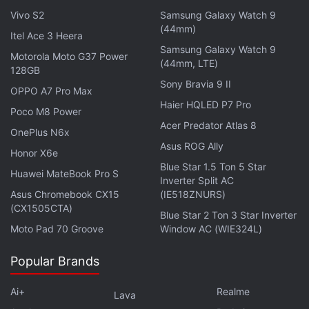
Vivo S2
Samsung Galaxy Watch 9
(44mm)
बैटरी लाइफ
कैमरा
वैल्यू फॉर मनी
Itel Ace 3 Heera
Samsung Galaxy Watch 9
Motorola Moto G37 Power
see more
(44mm, LTE)
खूबियां
कमियां
128GB
Sony Bravia 9 II
Decent performance
Subpar macro camera
OPPO A7 Pro Max
ओप्पो K12x 5G
Haier HQLED P7 Pro
Good primary camera
Dim LCD screen
Poco M8 Power
Reliable battery life
Slow charging
Acer Predator Atlas 8
OnePlus N6x
मुख्य स्पेसिफिकेशन
ख़बरें
Automatic bloatware
Asus ROG Ally
Honor X6e
downloads (uninstallable)
डिस्प्ले
6.67 इंच
Blue Star 1.5 Ton 5 Star
Notification spam
Huawei MateBook Pro S
Inverter Split AC
फ्रंट कैमरा
8-मेगापिक्सल
Asus Chromebook CX15
(IE518ZNURS)
(CX1505CTA)
Blue Star 2 Ton 3 Star Inverter
रियर कैमरा
32-मेगापिक्सल + 2-मेगापिक्सल
Moto Pad 70 Groove
Window AC (WIE324L)
रैम
6 जीबी
Popular Brands
स्टोरेज
128 जीबी
see more
Ai+
Realme
Lava
बैटरी क्षमता
5100 एमएएच