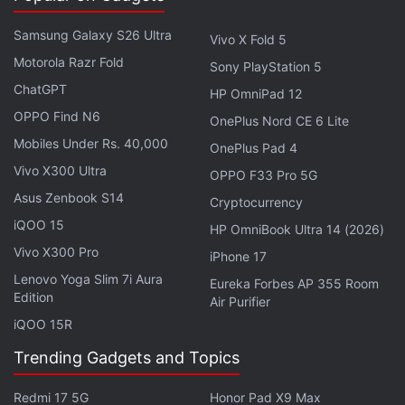
Samsung Galaxy S26 Ultra
Vivo X Fold 5
Motorola Razr Fold
Sony PlayStation 5
ChatGPT
HP OmniPad 12
OPPO Find N6
OnePlus Nord CE 6 Lite
Mobiles Under Rs. 40,000
OnePlus Pad 4
Vivo X300 Ultra
OPPO F33 Pro 5G
Asus Zenbook S14
Cryptocurrency
Moto G45 5G
iQOO 15
HP OmniBook Ultra 14 (2026)
Vivo X300 Pro
iPhone 17
Lenovo Yoga Slim 7i Aura
Eureka Forbes AP 355 Room
Edition
रिव्यू
मुख्य स्पेसिफिकेशन
ख़बरें
Air Purifier
iQOO 15R
Trending Gadgets and Topics
डिज़ाइन
डिस्प्ले
सॉफ्टवेयर
परफॉर्मेंस
Redmi 17 5G
Honor Pad X9 Max