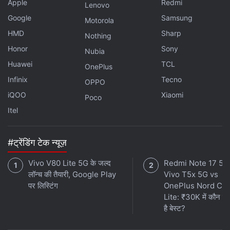
Apple
Redmi
Lenovo
लेटेस्ट टेक न्यूज़
,
स्मार्टफोन रिव्यू
और लोकप्रिय
मोबाइल
पर मिलने वाले
ओएस
एंड्रॉ़यड 14
Google
Samsung
एक्सक्लूसिव ऑफर के लिए गैजेट्स 360
एंड्रॉयड
ऐप डाउनलोड करें और
Motorola
हमें
गूगल समाचार
पर फॉलो करें।
HMD
Sharp
रिज़ॉल्यूशन
720x1604 पिक्सल
Nothing
Honor
Sony
Nubia
ये भी पढ़े:
Flipkart Monumental Sale
,
Smartphones Under 15k
,
Huawei
TCL
OnePlus
POCO X6 Neo 5G
,
Realme 14x 5G
,
CMF by Nothing Phone 1
,
Infinix
Tecno
Motorola G45 5G
,
Oppo K12x 5G
OPPO
iQOO
Xiaomi
Poco
Itel
#ट्रेंडिंग टेक न्यूज़
Vivo V80 Lite 5G के जल्द
Redmi Note 17 5G
लॉन्च की तैयारी, Google Play
Vivo T5x 5G vs
पर लिस्टिंग
OnePlus Nord CE
Lite: ₹30K में कौन स
है बेस्ट?