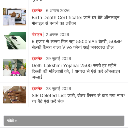
अन्य देशों की करेंसी भी बरामद हुई है। इनसे कुछ महत्वपूर्ण दस्तावेज भी
इंटरनेट
|
6 अगस्त 2026
जब्त किए गए हैं। इन दोनों को जेल भेज दिया गया है और इस मामले की
Birth Death Certificate: जानें घर बैठे ऑनलाइन
जांच की जा रही है। इनके खिलाफ ठगी, जाली दस्तावेज रखने और
मोबाइल से बनाने का तरीका
इनफॉर्मेशन टेक्नोलॉजी एक्ट के प्रावधानों के तहत मामला दर्ज किया गया
है।
मोबाइल
|
2 अगस्त 2026
9 हजार से सस्ता मिल रहा 5500mAh बैटरी, 50MP
सेल्फी कैमरा वाला Vivo फोन! आई जबरदस्त डील
पिछले महीने इंटरनेट सर्च इंजन
Google
को सरकार ने गैर कानूनी
लेंडिंग ऐप्स का इस्तेमाल रोकने के लिए कड़े नियम लागू करने के लिए
इंटरनेट
|
29 जुलाई 2026
कहा था। मिनिस्ट्री ऑफ इलेक्ट्रॉनिक्स एंड इनफॉर्मेशन टेक्नोलॉजी
Delhi Lakshmi Yojana: 2500 रुपये हर महीने
दिल्ली की महिलाओं को, 1 अगस्त से ऐसे करें ऑनलाइन
((MeitY) और रिजर्व बैंक ऑफ इंडिया ( RBI) ने गूगल को इन ऐप्स पर
अप्लाई
लगाम लगाने का निर्देश दिया था। डिजिटल लेंडिंग सेगमेंट में धोखाधड़ी
के मामले बढ़ने के बाद RBI ने हाल ही में लेंडर्स से डिजिटल लेंडिंग
इंटरनेट
|
28 जुलाई 2026
SIR Deleted List जारी, वोटर लिस्ट से कट गया नाम?
सर्विसेज के लिए कड़े नियम बनाने को कहा था।
घर बैठे ऐसे करें चेक
इसका उद्देश्य बॉरोअर्स को जालसाजी से सुरक्षित करना था। गूगल ने
फाइनेंशियल सर्विसेज ऐप्स के लिए अपनी स्टोर डिवेलपर प्रोग्राम पॉलिसी
फ़ोटो »
में बदलाव किया है। इसमें पर्सनल लोन ऐप्स के लिए अतिरिक्त शर्तें