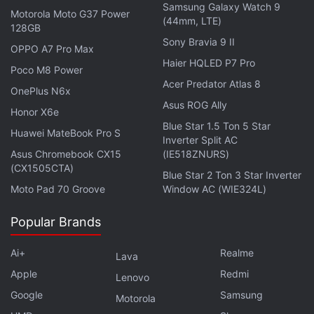
Samsung Galaxy Watch 9
Motorola Moto G37 Power
(44mm, LTE)
128GB
Sony Bravia 9 II
OPPO A7 Pro Max
Haier HQLED P7 Pro
Poco M8 Power
Acer Predator Atlas 8
OnePlus N6x
Asus ROG Ally
Honor X6e
Blue Star 1.5 Ton 5 Star
Huawei MateBook Pro S
Inverter Split AC
Asus Chromebook CX15
(IE518ZNURS)
(CX1505CTA)
Blue Star 2 Ton 3 Star Inverter
Moto Pad 70 Groove
Window AC (WIE324L)
Popular Brands
Ai+
Realme
Lava
Apple
Redmi
Lenovo
Google
Samsung
Motorola