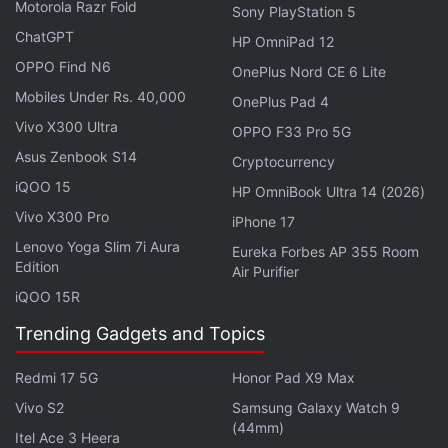
हमें
गूगल समाचार
पर फॉलो करें।
Motorola Razr Fold
Sony PlayStation 5
ChatGPT
HP OmniPad 12
ये भी पढ़े:
Online
,
Google
,
Play store
,
APP
,
Market
,
Regulators
,
OPPO Find N6
OnePlus Nord CE 6 Lite
China
,
Fraud
,
Rules
,
laptop
,
Investigation
,
Government
,
Mobiles Under Rs. 40,000
Lending
OnePlus Pad 4
Vivo X300 Ultra
OPPO F33 Pro 5G
Asus Zenbook S14
Cryptocurrency
iQOO 15
HP OmniBook Ultra 14 (2026)
Vivo X300 Pro
iPhone 17
Lenovo Yoga Slim 7i Aura
Eureka Forbes AP 355 Room
Edition
Air Purifier
iQOO 15R
Trending Gadgets and Topics
Redmi 17 5G
Honor Pad X9 Max
Vivo S2
Samsung Galaxy Watch 9
(44mm)
Itel Ace 3 Heera