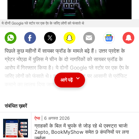
ये दोनों Google प्ले स्टोर पर एक ऐप के जरिए लोगों को फंसाते थे
Sub
scri
पिछले कुछ महीनों में सायबर फ्रॉड के मामले बढ़े हैं। उत्तर प्रदेश के
be
ग्रेटर नोएडा में पुलिस ने चीन के दो नागरिकों को सायबर फ्रॉड के
आरोप में गिरफ्तार किया है। ये दोनों Google प्ले स्टोर पर एक ऐप के
जरिए लोगों को फंसाते थे। इस ऐप से इंटरनेट पर आसानी से प्रॉफिट
आगे पढ़ें
कमाने का लालच दिया जाता था।
इनकी गिरफ्तार स्पेशल टास्क फोर्स (STF) और स्थानीय पुलिस की टीम
संबंधित ख़बरें
ने की है। इनकी पहचान Feng Chenjin और Huang Kuan के
तौर पर हुई है। इनसे दो पासपोर्ट बरामद किए गए हैं, जिनमें से एक की
ऐप्स
|
6 अगस्त 2026
ग्राहकों के बिल में चुपके से जोड़ रहे थे एक्स्ट्रा चार्ज!
अवधि समाप्त हो चुकी थी। पुलिस ने बताया कि इनसे 150 से अधिक
Zepto, BookMyShow समेत 9 कंपनियों पर लगा
SIM कार्ड, दो लैपटॉप, 30,000 रुपये, 110 युआन के साथ ही कुछ
जुर्माना