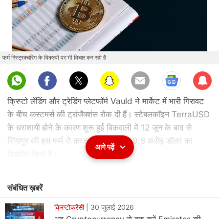
फर्म रिस्ट्रक्चरिंग के विकल्पों पर भी विचार कर रही है
Sub
scri
क्रिप्टो लेंडिंग और ट्रेडिंग प्लेटफॉर्म Vauld ने मार्केट में भारी गिरावट
be
के बीच कस्टमर्स की ट्रांजैक्शंस रोक दी हैं। स्टेबलकॉइन TerraUSD
के धराशायी होने के कारण शुरू हुई बिकवाली में 12 जून के बाद से
सिंगापुर की इस फर्म से कस्टमर्स ने लगभग 19.8 करोड़ डॉलर का
आगे पढ़ें
विड्रॉल किया है।
Vauld को कई कारणों से मुश्किलों का सामना करना पड़ रहा है। इनमें
संबंधित ख़बरें
मार्केट की वोलैटिलिटी और बिजनेस पार्टनर्स की वित्तीय मुश्किलें शामिल
हैं। भारत में अपनी बड़ी टीम रखने वाली फर्म ने बताया कि वह
क्रिप्टोकरेंसी
|
30 जुलाई 2026