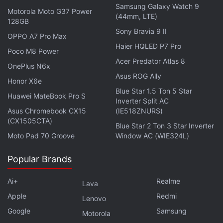
Samsung Galaxy Watch 9
Motorola Moto G37 Power
(44mm, LTE)
128GB
Sony Bravia 9 II
OPPO A7 Pro Max
Haier HQLED P7 Pro
Poco M8 Power
Acer Predator Atlas 8
OnePlus N6x
Asus ROG Ally
Honor X6e
Blue Star 1.5 Ton 5 Star
Huawei MateBook Pro S
Inverter Split AC
Asus Chromebook CX15
(IE518ZNURS)
(CX1505CTA)
Blue Star 2 Ton 3 Star Inverter
Moto Pad 70 Groove
Window AC (WIE324L)
Popular Brands
Ai+
Realme
Lava
Apple
Redmi
Lenovo
Google
Samsung
Motorola