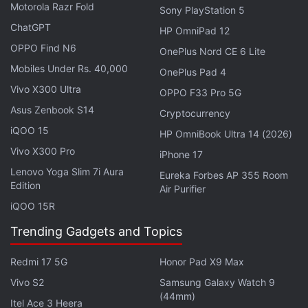
Motorola Razr Fold
ये भी पढ़े:
Crypto
,
Lending
,
Stablecoin
,
Transactions
,
Market
,
Sony PlayStation 5
Regulators
,
Investigation
ChatGPT
HP OmniPad 12
OPPO Find N6
OnePlus Nord CE 6 Lite
Mobiles Under Rs. 40,000
OnePlus Pad 4
Vivo X300 Ultra
OPPO F33 Pro 5G
Asus Zenbook S14
Cryptocurrency
iQOO 15
HP OmniBook Ultra 14 (2026)
Vivo X300 Pro
iPhone 17
Lenovo Yoga Slim 7i Aura
Eureka Forbes AP 355 Room
Edition
Air Purifier
iQOO 15R
Trending Gadgets and Topics
Redmi 17 5G
Honor Pad X9 Max
Vivo S2
Samsung Galaxy Watch 9
(44mm)
Itel Ace 3 Heera