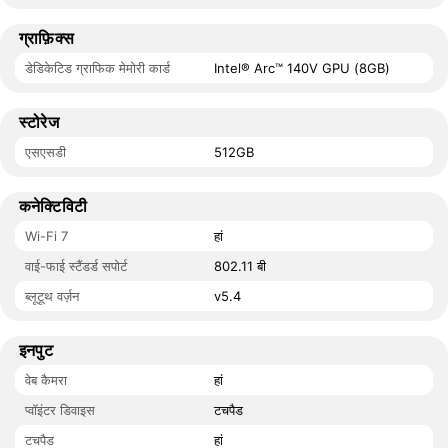
ग्राफ़िक्स
डेडिकेटिड ग्राफिक मेमोरी कार्ड
Intel® Arc™ 140V GPU (8GB)
स्टोरेज
एसएसडी
512GB
कनेक्टिविटी
Wi-Fi 7
हां
वाई-फाई स्टैंडर्ड सपोर्ट
802.11 बी
ब्लूटूथ वर्ज़न
v5.4
इनपुट
वेब कैमरा
हां
प्वॉइंटर डिवाइस
टचपैड
टचपैड
हां