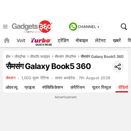
CHANNEL »
Volt
ट्रेंडिंग
मोबाइल
लेटेस्ट
ख़बरें
रि
होम
लैपटॉप्स
लैपटॉप फाइंडर
सैमसंग लैपटॉप्स
सैमसंग Galaxy Book5 360
सैमसंग Galaxy Book5 360
सैमसंग
1,000 यूजर रेटिंग्स
लास्ट अपडेटेड :
7th August 2026
ओवरव्यू
प्राइस
स्पेसिफिकेशन
कंपैरिजन
यूजर रिव्यूज
वीडियो
Advertisement