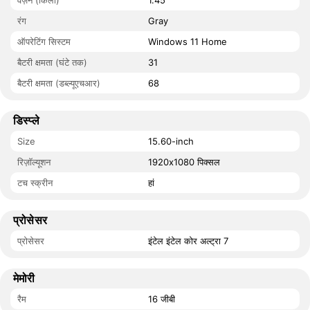
वज़न (किलो)
1.45
रंग
Gray
ऑपरेटिंग सिस्टम
Windows 11 Home
बैटरी क्षमता (घंटे तक)
31
बैटरी क्षमता (डब्ल्यूएचआर)
68
डिस्प्ले
Size
15.60-inch
रिज़ॉल्यूशन
1920x1080 पिक्सल
टच स्क्रीन
हां
प्रोसेसर
प्रोसेसर
इंटेल इंटेल कोर अल्ट्रा 7
मेमोरी
रैम
16 जीबी