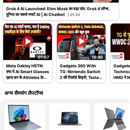
Grok 4 Ai Launched: Elon Musk का बड़ा दांव: Grok 4 लॉन्च,
दुनिया का सबसे स्मार्ट AI | Ai Chatbot
01:33
01:07
19:46
Meta Oakley HSTN:
Gadgets 360 With
Gadgets
क्या ये AI Smart Glasses
TG: Nintendo Switch
Technica
ख़ास कर के Athletes के
2 की रिकॉर्ड बिक्री, Tesla
HMD ने No
लिए हैं? जानिए इसके
Robotaxi और WWDC
खत्म किय
Features
2025 के बड़े अपडेट
Ask TG
अन्य सैमसंग लैपटॉप्स