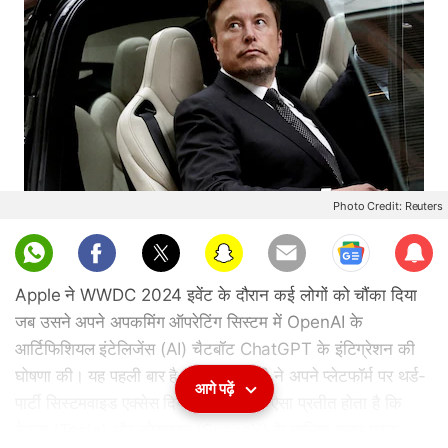
Photo Credit: Reuters
Sub
scri
Apple ने WWDC 2024 इवेंट के दौरान कई लोगों को चौंका दिया
be
जब उसने अपने अपकमिंग ऑपरेटिंग सिस्टम में OpenAI के
आर्टिफिशियल इंटेलिजेंस (AI) चैटबॉट ChatGPT के इंटिग्रेशन की
घोषणा की। यह पहली बार है जब टेक कंपनी ने अपने प्लेटफॉर्म पर थर्ड-
आगे पढ़ें
पार्टी सिस्टमवाइड एक्सेस दिया है। हालांकि, ऐसा प्रतीत होता है कि
टेस्ला (Tesla) और स्पेसएक्स (SpaceX) के मालिक एलन मस्क