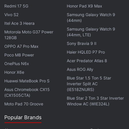
Redmi 17 5G
Honor Pad X9 Max
Vivo S2
Samsung Galaxy Watch 9
pic.twitter.com/7OgZAAdPf6
(44mm)
Itel Ace 3 Heera
Samsung Galaxy Watch 9
— Elon Musk (@elonmusk)
June 10, 2024
Motorola Moto G37 Power
(44mm, LTE)
128GB
Sony Bravia 9 II
OPPO A7 Pro Max
Haier HQLED P7 Pro
Poco M8 Power
Acer Predator Atlas 8
OnePlus N6x
बता दें कि 9to5Mac की एक
रिपोर्ट
के अनुसार, Apple ने WWDC
Asus ROG Ally
Honor X6e
के बाद की एक चर्चा में अपनी भविष्य की AI योजनाओं को शेयर किया।
Blue Star 1.5 Ton 5 Star
यूट्यूबर iJustine के साथ किए गए एक सेशन के दौरान, Apple में
Huawei MateBook Pro S
Inverter Split AC
सॉफ्टवेयर इंजीनियरिंग के वरिष्ठ उपाध्यक्ष क्रेग फेडेरिघी ने संकेत दिया
Asus Chromebook CX15
(IE518ZNURS)
(CX1505CTA)
कि भविष्य में Google Gemini को Apple प्लेटफार्मों के साथ
Blue Star 2 Ton 3 Star Inverter
इंटिग्रेट किया जा सकता है।
Moto Pad 70 Groove
Window AC (WIE324L)
Popular Brands
लेटेस्ट टेक न्यूज़
,
स्मार्टफोन रिव्यू
और लोकप्रिय
मोबाइल
पर मिलने वाले