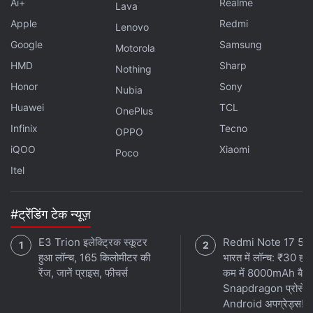
Ai+
Realme
Lava
एक्सक्लूसिव ऑफर के लिए गैजेट्स 360
एंड्रॉयड
ऐप डाउनलोड करें और
Apple
Redmi
Lenovo
हमें
गूगल समाचार
पर फॉलो करें।
Google
Samsung
Motorola
ये भी पढ़े:
Elon Musk
,
OpenAI
,
ChatGPT
,
Apple
,
Apple AI
,
apple
HMD
Sharp
Nothing
openai deal
Honor
Sony
Nubia
Huawei
TCL
OnePlus
Infinix
Tecno
OPPO
iQOO
Xiaomi
Poco
Itel
#ट्रेंडिंग टेक न्यूज़
E3 Trion इलेक्ट्रिक स्कूटर
Redmi Note 17 5G
हुआ लॉन्च, 165 किलोमीटर की
भारत में लॉन्च: ₹30 हजा
रेंज, जानें प्राइस, फीचर्स
कम में 8000mAh बैटर
Snapdragon प्रोसेस
Android अपग्रेड्स!