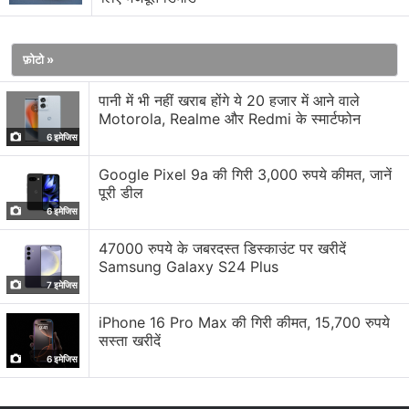
फ़ोटो »
पानी में भी नहीं खराब होंगे ये 20 हजार में आने वाले
If Apple integrates OpenAI at the OS level, then
Motorola, Realme और Redmi के स्मार्टफोन
Apple devices will be banned at my companies.
6 इमेजिस
That is an unacceptable security violation.
Google Pixel 9a की गिरी 3,000 रुपये कीमत, जानें
पूरी डील
— Elon Musk (@elonmusk)
June 10, 2024
6 इमेजिस
47000 रुपये के जबरदस्त डिस्काउंट पर खरीदें
Samsung Galaxy S24 Plus
7 इमेजिस
वहीं, एक अन्य
पोस्ट
में उन्होंने अपनी कंपनियों के ऑफिस में आने वाले
iPhone 16 Pro Max की गिरी कीमत, 15,700 रुपये
विजिटर्स के लिए भी चेतावनी जारी की और लिखा, "और विजिटर्स को
सस्ता खरीदें
अपने ऐप्पल डिवाइस को दरवाजे पर जांचना होगा, जहां उन्हें फैराडे केज में
6 इमेजिस
स्टोर रखा जाएगा।"