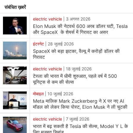
(Elon Musk) को इस अपग्रेड ने नाराज कर दिया है। मस्क ने सोशल
संबंधित ख़बरें
मीडिया के जरिए Apple और OpenAI की इस साझेदारी को प्राइवेसी
कन्सर्न बताया और यह भी कहा कि यदि ऐप्पल ने अपने ऑपरेटिंग सिस्टम
electric vehicle
|
3 अगस्त 2026
Elon Musk की नेटवर्थ 600 अरब डॉलर घटी, Tesla
में OpenAI को इंटिग्रेट किया, तो उनकी कंपनियों के ऑफिस में
और SpaceX के शेयर्स में गिरावट का असर
Apple iPhone और MacBook जैसे डिवाइस बैन कर दिए जाएंगे।
हालांकि, एक नई रिपोर्ट की मानें तो यह सिर्फ शुरुआत है। कंपनी कथित
इंटरनेट
|
28 जुलाई 2026
तौर पर Google के Gemini और अन्य प्रमुख AI मॉडल के साथ आगे
SpaceX को बड़ा झटका, वैल्यू में करोड़ों डॉलर की
गिरावट
AI इंटिग्रेशन के लिए अपना प्लेटफॉर्म ओपन के लिए तैयार है।
electric vehicle
|
18 जुलाई 2026
अरबपति एलन मस्क ने सोमवार को कहा कि अगर iPhone बनाने वाली
टेस्ला की भारत में धीमी शुरुआत, पहले वर्ष में 500
यूनिट्स से कम की सेल्स
Apple ऑपरेटिंग सिस्टम लेवल पर OpenAI को इंटिग्रेट करता है तो
वह अपने कंपनियों के ऑफिस में Apple डिवाइस पर बैन लगा देंगे।
मोबाइल
|
10 जुलाई 2026
उन्होंने इस साझेदारी को "अस्वीकार्य सिक्योरिटी उल्लंघन" करार दिया।
Meta मालिक Mark Zuckerberg ने X पर नए AI
X पर अपने एक पोस्ट में उन्होंने लिखा, (अनुवादित) "यदि ऐप्पल ओएस
मॉडल को लेकर किया पोस्ट, Elon Musk ने ली चुटकी
लेवल पर ओपनएआई को एकीकृत करता है, तो मेरी कंपनियों में ऐप्पल
electric vehicle
|
7 जुलाई 2026
डिवाइस पर बैन लगा दिया जाएगा। यह एक अस्वीकार्य सिक्योरिटी
भारत में बढ़ सकती है Tesla की सेल्स, Model Y L के
उल्लंघन है।"
लिए मजबूत डिमांड