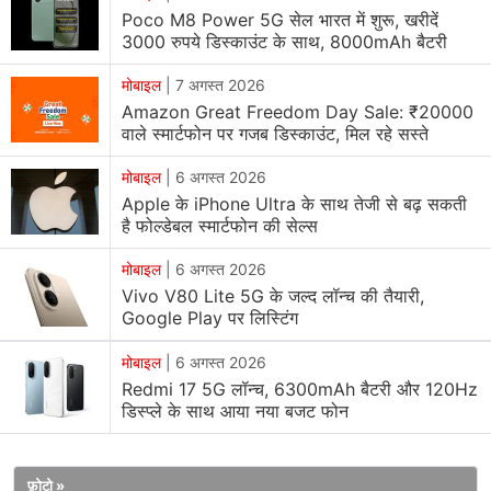
Poco M8 Power 5G सेल भारत में शुरू, खरीदें
लगभग 29.69 करोड़ यूनिट्स की हैं। इस मार्केट में लगातार तीसरी
3000 रुपये डिस्काउंट के साथ, 8000mAh बैटरी
तिमाही में ग्रोथ कम रही है। सैमसंग का लगभग 6.05 करोड़ यूनिट्स
की शिपमेंट के साथ लगभग 20 प्रतिशत का मार्केट शेयर है। सैमसंग
मोबाइल
|
7 अगस्त 2026
को Galaxy S25 सीरीज और नई Galaxy A सीरीज के लॉन्च से
Amazon Great Freedom Day Sale: ₹20000
वाले स्मार्टफोन पर गजब डिस्काउंट, मिल रहे सस्ते
फायदा हुआ है। इस मार्केट में लगभग 5.5 करोड़ यूनिट्स की शिपमेंट के
साथ एपल ने लगभग 19 प्रतिशत मार्केट शेयर हासिल किया है।
मोबाइल
|
6 अगस्त 2026
Apple के iPhone Ultra के साथ तेजी से बढ़ सकती
है फोल्डेबल स्मार्टफोन की सेल्स
चीन की Xiaomi लगभग 4.18 करोड़ स्मार्टफोन्स की शिपमेंट के साथ
तीसरे स्थान पर है। शाओमी का मार्केट शेयर लगभग 14 प्रतिशत का
मोबाइल
|
6 अगस्त 2026
है। इसके बाद चीन की ही Vivo और Oppo को चौथा और पांचवां रैंक
Vivo V80 Lite 5G के जल्द लॉन्च की तैयारी,
मिला है। इन दोनों कंपनियों की स्मार्टफोन मार्केट में हिस्सेदारी लगभग
Google Play पर लिस्टिंग
आठ प्रतिशत की है। इस रिपोर्ट में कहा गया है कि पहली तिमाही में
मोबाइल
|
6 अगस्त 2026
अमेरिका, चीन और अफ्रीका के मार्केटस में स्मार्टफोन की शिपमेंट्स बढ़ी
Redmi 17 5G लॉन्च, 6300mAh बैटरी और 120Hz
हैं। हालांकि, भारत और मिडल ईस्ट के मार्केट्स में इन शिपमेंट्स में कमी
डिस्प्ले के साथ आया नया बजट फोन
हुई है।
फ़ोटो »