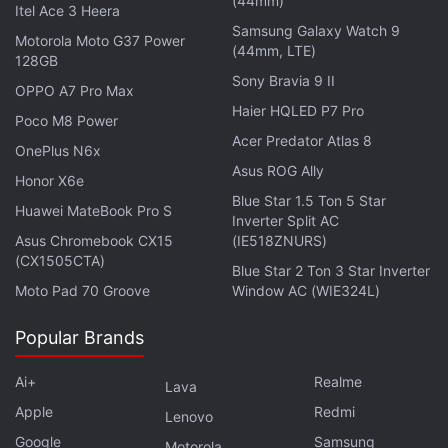
(44mm)
Itel Ace 3 Heera
Samsung Galaxy Watch 9
Motorola Moto G37 Power
(44mm, LTE)
128GB
Sony Bravia 9 II
OPPO A7 Pro Max
Haier HQLED P7 Pro
Poco M8 Power
Acer Predator Atlas 8
OnePlus N6x
Asus ROG Ally
Honor X6e
Blue Star 1.5 Ton 5 Star
Huawei MateBook Pro S
Inverter Split AC
Asus Chromebook CX15
(IE518ZNURS)
(CX1505CTA)
Blue Star 2 Ton 3 Star Inverter
Moto Pad 70 Groove
Window AC (WIE324L)
Popular Brands
Ai+
Realme
Lava
Apple
Redmi
Lenovo
Google
Samsung
Motorola