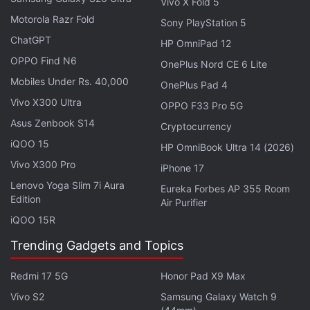
Vivo X Fold 5
हमें
गूगल समाचार
पर फॉलो करें।
Motorola Razr Fold
Sony PlayStation 5
ये भी पढ़े:
ChatGPT
Smartphone
,
Processor
,
Sensor
,
Demand
,
Market
,
HP OmniPad 12
Apple
,
Export
,
Manufacturing
,
Samsung
,
Battery
,
Xiaomi
,
OPPO Find N6
OnePlus Nord CE 6 Lite
America
,
Vivo
,
Tariff
,
Prices
Mobiles Under Rs. 40,000
OnePlus Pad 4
Vivo X300 Ultra
OPPO F33 Pro 5G
Asus Zenbook S14
Cryptocurrency
iQOO 15
HP OmniBook Ultra 14 (2026)
Vivo X300 Pro
iPhone 17
Lenovo Yoga Slim 7i Aura
Eureka Forbes AP 355 Room
Edition
Air Purifier
iQOO 15R
Trending Gadgets and Topics
Redmi 17 5G
Honor Pad X9 Max
Vivo S2
Samsung Galaxy Watch 9