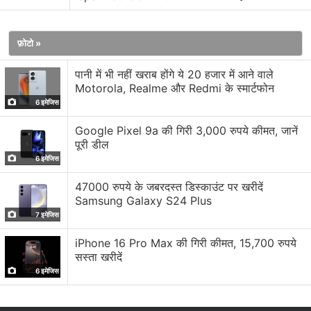
उम्मीद है कि OnePlus Nord 4 चीन में उपलब्ध Ace 3V का
रीब्रांडेड वर्जन होगा।
OnePlus Ace 3V
में 120Hz रिफ्रेश रेट के
साथ 1.5K कर्व्ड AMOLED डिस्प्ले है। इसमें 50 मेगापिक्सल प्राइमरी
फ़ोटो »
कैमरा है। इसमें Snapdragon 7+ Gen 3 प्रोसेसर दिया गया है।
पानी में भी नहीं खराब होंगे ये 20 हजार में आने वाले
इसमें 100W फास्ट चार्जिंग के साथ 5,500mAh बैटरी दी गई है।
Motorola, Realme और Redmi के स्मार्टफोन
6 इमेजिस
Google Pixel 9a की गिरी 3,000 रुपये कीमत, जानें
पूरी डील
6 इमेजिस
47000 रुपये के जबरदस्त डिस्काउंट पर खरीदें
Samsung Galaxy S24 Plus
7 इमेजिस
iPhone 16 Pro Max की गिरी कीमत, 15,700 रुपये
सस्ता खरीदें
6 इमेजिस
लेटेस्ट टेक न्यूज़
,
स्मार्टफोन रिव्यू
और लोकप्रिय
मोबाइल
पर मिलने वाले