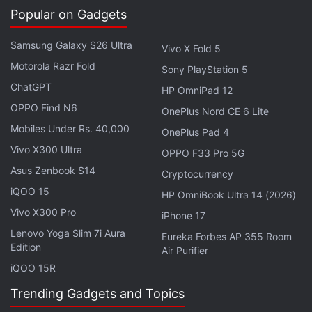
एक्सक्लूसिव ऑफर के लिए गैजेट्स 360
एंड्रॉयड
ऐप डाउनलोड करें और
Popular on Gadgets
हमें
गूगल समाचार
पर फॉलो करें।
Samsung Galaxy S26 Ultra
Vivo X Fold 5
ये भी पढ़े:
OnePlus
,
OnePlus Summer Launch Event
,
OnePlus Nord
Motorola Razr Fold
Sony PlayStation 5
4
,
OnePlus Smartphone
ChatGPT
HP OmniPad 12
OPPO Find N6
OnePlus Nord CE 6 Lite
Mobiles Under Rs. 40,000
OnePlus Pad 4
Vivo X300 Ultra
OPPO F33 Pro 5G
Asus Zenbook S14
Cryptocurrency
iQOO 15
HP OmniBook Ultra 14 (2026)
Vivo X300 Pro
iPhone 17
Lenovo Yoga Slim 7i Aura
Eureka Forbes AP 355 Room
Edition
Air Purifier
iQOO 15R
Trending Gadgets and Topics