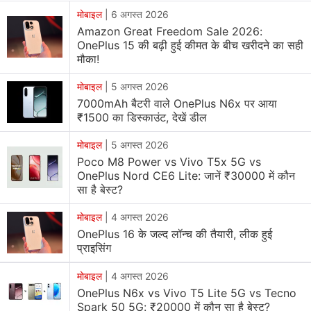
(6:30 बजे IST) मिलान, इटली में आयोजित होने वाला है। कंपनी की
मोबाइल
|
6 अगस्त 2026
Amazon Great Freedom Sale 2026:
ऑफिशियल वेबसाइट पर आगामी इवेंट की
माइक्रोसाइट
एक इंविटेशन
OnePlus 15 की बढ़ी हुई कीमत के बीच खरीदने का सही
मेटल कार्ड प्रदर्शित करती है जिसमें लिखा है कि 'कुछ लोग कहते हैं कि
मौका!
5G युग में मेटल की मजबूती और क्वालिटी वाला स्मार्टफोन बनाना
मोबाइल
|
5 अगस्त 2026
असंभव है। हम कहते हैं...नेवर सेटल।' इसमें यह भी कहा गया है कि 5G
7000mAh बैटरी वाले OnePlus N6x पर आया
के साथ डिजाइन मेटल को बदल दिया गया।
₹1500 का डिस्काउंट, देखें डील
OnePlus द्वारा पोस्ट किए गए एक अन्य टीजर में नॉर्ड को सिल्वर कलर
मोबाइल
|
5 अगस्त 2026
Poco M8 Power vs Vivo T5x 5G vs
में दिखाया गया है। यह OnePlus Nord 4 के मेटल डिजाइन के साथ
OnePlus Nord CE6 Lite: जानें ₹30000 में कौन
आने का संकेत देता है। यह पिछली रिपोर्ट के समान है जिसमें लॉन्च
सा है बेस्ट?
टाइमलाइन का सुझाव दिया गया था। Nord CE 4 Lite 5G और
मोबाइल
|
4 अगस्त 2026
Nord CE 4 पहले से ही ग्लोबल स्तर पर उपलब्ध हैं। ब्रांड
OnePlus 16 के जल्द लॉन्च की तैयारी, लीक हुई
आधिकारिक तौर पर लॉन्च इवेंट से पहले जानकारी का खुलासा करेगा।
प्राइसिंग
समर लॉन्च इवेंट में OnePlus Buds 3 Pro TWS ईयरफोन और
OnePlus Watch 2R के लॉन्च होने की भी उम्मीद है।
मोबाइल
|
4 अगस्त 2026
OnePlus N6x vs Vivo T5 Lite 5G vs Tecno
Spark 50 5G: ₹20000 में कौन सा है बेस्ट?