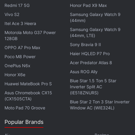
Redmi 17 5G
Honor Pad X9 Max
Vivo S2
Samsung Galaxy Watch 9
(44mm)
Itel Ace 3 Heera
Samsung Galaxy Watch 9
Motorola Moto G37 Power
(44mm, LTE)
128GB
Sony Bravia 9 II
OPPO A7 Pro Max
Haier HQLED P7 Pro
Poco M8 Power
Acer Predator Atlas 8
OnePlus N6x
Asus ROG Ally
Honor X6e
Blue Star 1.5 Ton 5 Star
Huawei MateBook Pro S
Inverter Split AC
Asus Chromebook CX15
(IE518ZNURS)
(CX1505CTA)
Blue Star 2 Ton 3 Star Inverter
Moto Pad 70 Groove
Window AC (WIE324L)
Popular Brands