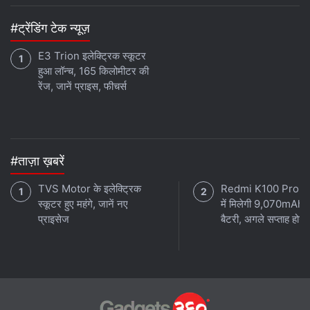
है। हालांकि, मोटोरोला की वेबसाइट पर लिखा है कि फोन में नैनो कोटिंग
मौजूद है जो फोन को पानी या किसी अन्य द्रव्य पदार्थ के छींटों से बचाने
#ट्रेंडिंग टेक न्यूज़
का काम करेगा।
E3 Trion इलेक्ट्रिक स्कूटर
हुआ लॉन्च, 165 किलोमीटर की
रेंज, जानें प्राइस, फीचर्स
#ताज़ा ख़बरें
TVS Motor के इलेक्ट्रिक
Redmi K100 Pro 
स्कूटर हुए महंगे, जानें नए
में मिलेगी 9,070mAh 
प्राइसेज
बैटरी, अगले सप्ताह होगा 
मोटो ज़ेड स्पेसिफिकेशन और सॉफ्टवेयर