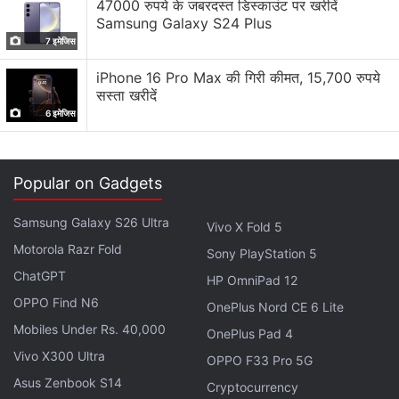
47000 रुपये के जबरदस्त डिस्काउंट पर खरीदें
Samsung Galaxy S24 Plus
7 इमेजिस
iPhone 16 Pro Max की गिरी कीमत, 15,700 रुपये
सस्ता खरीदें
6 इमेजिस
Popular on Gadgets
Samsung Galaxy S26 Ultra
Vivo X Fold 5
Motorola Razr Fold
Sony PlayStation 5
ChatGPT
HP OmniPad 12
फोन के किनारे मेटल फ्रेम के हैं। बायां हिस्सा पूरी तरह से खाली है।
OPPO Find N6
OnePlus Nord CE 6 Lite
टॉप पर हाइब्रिड सिम ट्रे है। निचले हिस्से में यूएसबी टाइप-सी पोर्ट है
Mobiles Under Rs. 40,000
और इसमें कोई भी 3.5 एमएम ऑडियो सॉकेट नहीं है। पावर व वॉल्यूम
OnePlus Pad 4
बटन दायीं तरफ हैं और ये बेहद ही छोटे हैं।
Vivo X300 Ultra
OPPO F33 Pro 5G
Asus Zenbook S14
Cryptocurrency