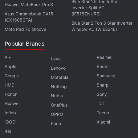
Blue Star 1.5 Ton 5 Star
Huawei MateBook Pro S
Inverter Split AC
Asus Chromebook CX15
(IE518ZNURS)
(CX1505CTA)
Blue Star 2 Ton 3 Star Inverter
Moto Pad 70 Groove
Window AC (WIE324L)
Popular Brands
Ai+
Realme
Lava
Apple
Redmi
Lenovo
Google
Samsung
Motorola
मॉड्स और स्टाइल शेल चुंबकीय शक्ति से मोटो ज़ेड के पिछले हिस्से में
HMD
Sharp
Nothing
बिना किसी परेशानी के जुड़ जाते हैं। और कैमरे की उभार के कारण ये
Honor
Sony
Nubia
अपनी जगह पर बने रहते हैं। हमने पाया कि मैगनेटिक लॉक पूरी तरह से
Huawei
TCL
OnePlus
भरोसेमंद नहीं था।
Infinix
Tecno
OPPO
iQOO
Xiaomi
मोटो ज़ेड के वाटर और डस्ट प्रूफ होने के बारे में कोई दावा नहीं किया
Poco
Itel
गिया है जिसकी इस प्राइस रेंज के फोन में मौज़ूद रहने की उम्मीद होती