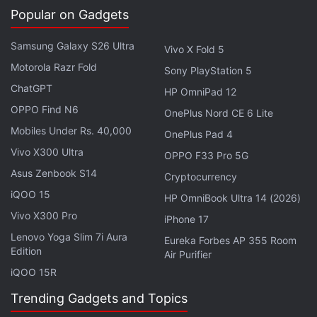
Popular on Gadgets
iQOO Neo 10 Pro में 6,100mAh की बैटरी 120W वायर्ड फास्ट
चार्जिंग के साथ दी गई है। फोन के डाइमेंशन
Samsung Galaxy S26 Ultra
Vivo X Fold 5
1642.92x75.40x7.99 mm और वजन 206 ग्राम है।
Motorola Razr Fold
Sony PlayStation 5
ChatGPT
HP OmniPad 12
iQOO Neo 10 Specifications
OPPO Find N6
OnePlus Nord CE 6 Lite
iQOO Neo 10 में सिम, सॉफ्टवेयर, और डिस्प्ले स्पेसिफिकेशन प्रो
Mobiles Under Rs. 40,000
OnePlus Pad 4
मॉडल जैसे हैं। इस फोन में कंपनी ने Snapdragon 8 Gen 3 SoC
Vivo X300 Ultra
OPPO F33 Pro 5G
दिया है। कैमरा की बात करें तो इसमें रियर में डुअल कैमरा है। मेन सेंसर
Asus Zenbook S14
Cryptocurrency
50 मेगापिक्सल का Sony IMX921 सेंसर है जिसमें OIS सपोर्ट
iQOO 15
HP OmniBook Ultra 14 (2026)
मिलता है। साथ में 8 मेगापिक्सल का अल्ट्रावाइड लेंस भी है। सेल्फी के
Vivo X300 Pro
iPhone 17
लिए फोन में फ्रंट में 16 मेगापिक्सल का कैमरा दिया गया है।
Lenovo Yoga Slim 7i Aura
Eureka Forbes AP 355 Room
Edition
Air Purifier
प्रो मॉडल की तरह ही इसमें सभी कनेक्टिविटी ऑप्शन दिए गए हैं। इसमें
iQOO 15R
सिक्योरिटी के लिए फेस रिकग्निशन फीचर है और 3D अल्ट्रासोनिक
Trending Gadgets and Topics
फिंगरप्रिंट स्कैनर भी दिया गया है। फोन में 6100mAh की बैटरी के