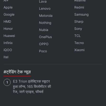
Ai+
Realme
Lava
10 Pro Price
,
iQoo Neo 10 series
Apple
Redmi
Lenovo
Google
Samsung
Motorola
HMD
Sharp
Nothing
Honor
Sony
Nubia
Huawei
TCL
OnePlus
Infinix
Tecno
OPPO
iQOO
Xiaomi
Poco
Itel
#ट्रेंडिंग टेक न्यूज़
E3 Trion इलेक्ट्रिक स्कूटर
हुआ लॉन्च, 165 किलोमीटर की
रेंज, जानें प्राइस, फीचर्स