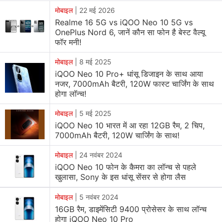
मोबाइल
|
22 मई 2026
Realme 16 5G vs iQOO Neo 10 5G vs
iQOO Neo 10 Pro, iQOO Neo 10 Price
OnePlus Nord 6, जानें कौन सा फोन है बेस्ट वैल्यू
iQOO Neo 10 Pro
की कीमत इसके 12 जीबी रैम, 256 जीबी
फॉर मनी!
स्टोरेज वाले शुरुआती वेरिएंट लिए CNY 3199 (लगभग Rs.
मोबाइल
|
8 मई 2025
37,000) है। फोन का टॉप वेरिएंट 16 जीबी रैम और 1TB स्टोरेज के
iQOO Neo 10 Pro+ धांसू डिजाइन के साथ आया
साथ आता है जिसकी कीमत CNY 4299 (लगभग Rs. 50,000)
नजर, 7000mAh बैटरी, 120W फास्ट चार्जिंग के साथ
होगा लॉन्च!
है।
मोबाइल
|
5 मई 2025
वनिला मॉडल की बात करें तो शुरुआती वेरिएंट 12 जीबी रैम, 256 जीबी
iQOO Neo 10 भारत में आ रहा 12GB रैम, 2 चिप,
स्टोरेज के साथ आता है जिसकी कीमत CNY 2399 (लगभग Rs.
7000mAh बैटरी, 120W चार्जिंग के साथ!
28,000) है। इसका टॉप वेरिएंट 16 जीबी रैम, 1TB स्टोरेज के साथ
मोबाइल
|
24 नवंबर 2024
आता है जिसकी कीमत CNY 3599 (लगभग Rs. 42,000) है।
iQOO Neo 10 फोन के कैमरा का लॉन्च से पहले
फोन Black Shadow, Rally Orange, और Chi Guang
खुलासा, Sony के इस धांसू सेंसर से होगा लैस
White शेड्स में पेश किए गए हैं और चीन में
खरीद
के लिए उपलब्ध हैं।
मोबाइल
|
5 नवंबर 2024
16GB रैम, डाइमेंसिटी 9400 प्रोसेसर के साथ लॉन्‍च
iQOO Neo 10 Pro Specifications
होगा iQOO Neo 10 Pro