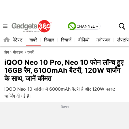
CHANNEL »
ाइल
लेटेस्ट
ख़बरें
रिव्यूज
रिचार्ज
वीडियो
मनोरंजन
लैपटॉप
होम
मोबाइल
ख़बरें
iQOO Neo 10 Pro, Neo 10 फोन लॉन्च हुए
16GB रैम, 6100mAh बैटरी, 120W चार्जंग
के साथ, जानें कीमत
iQOO Neo 10 सीरीज में 6000mAh बैटरी है और 120W फास्ट
चार्जिंग दी गई है।
विज्ञापन