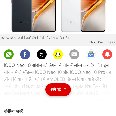
iQOO Neo 10 सीरीज को कंपनी ने चीन में लॉन्च कर दिया है।
Photo Credit: iQOO
Sub
scri
iQOO Neo 10
सीरीज को कंपनी ने चीन में लॉन्च कर दिया है। इस
be
सीरीज में दो मॉडल्स iQOO Neo 10 और iQOO Neo 10 Pro को
लॉन्च किया गया है। फोन में AMOLED डिस्प्ले दिया गया है और
144Hz का रिफ्रेश रेट है। इसमें 50MP का डुअल रियर कैमरा है।
आगे पढ़ें
प्रो मॉडल MediaTek Dimensity 9400 SoC से लैस है जबकि
वनिला iQOO Neo 10 में Snapdragon 8 Gen 3 SoC दिया
गया है। सीरीज में 6100mAh बैटरी है और 120W फास्ट चार्जिंग दी
संबंधित ख़बरें
गई है।