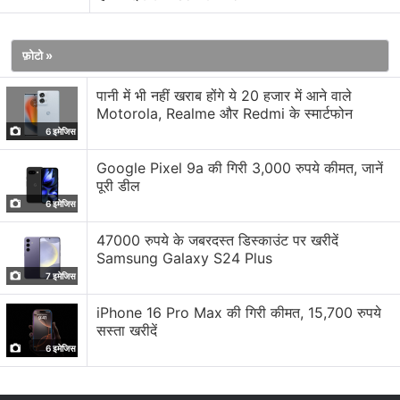
iQOO Neo 10 Pro में 6.78 का AMOLED 8T LTPO कर्व्ड
डिस्प्ले दिया गया है। फोन Android 15 आधारित OriginOS 15 पर
फ़ोटो »
रन करता है। इसमें 144Hz का रिफ्रेश रेट है। फोन में MediaTek
Dimensity 9400 SoC है जिसके साथ 16 जीबी तक रैम और
पानी में भी नहीं खराब होंगे ये 20 हजार में आने वाले
Motorola, Realme और Redmi के स्मार्टफोन
1TB तक स्टोरेज दी गई है।
6 इमेजिस
iQOO Neo 10 Pro में डुअल रियर कैमरा है। मेन लेंस 50
Google Pixel 9a की गिरी 3,000 रुपये कीमत, जानें
पूरी डील
मेगापिक्सल का Sony IMX921 सेंसर है जिसके साथ में 50
6 इमेजिस
मेगापिक्सल का ही अल्ट्रावाइड एंगल लेंस दिया गया है। दोनों ही कैमरा
OIS सपोर्ट के साथ दिए गए हैं। सेल्फी के लिए फोन में फ्रंट की ओर 16
47000 रुपये के जबरदस्त डिस्काउंट पर खरीदें
Samsung Galaxy S24 Plus
मेगापिक्सल का कैमरा मिलता है।
7 इमेजिस
कनेक्टिविटी के लिए इसमें 5G, Wi-Fi 7, Bluetooth 5.4, NFC,
iPhone 16 Pro Max की गिरी कीमत, 15,700 रुपये
सस्ता खरीदें
GPS, NavIC, OTG, USB Type-C पोर्ट का सपोर्ट दिया गया है।
6 इमेजिस
फोन में सभी जरूरी सेंसर्स मिल जाते हैं। इसमें सिक्योरिटी के लिए
अल्ट्रासोनिक 3D फिंगरप्रिंट सेंसर दिया गया है।