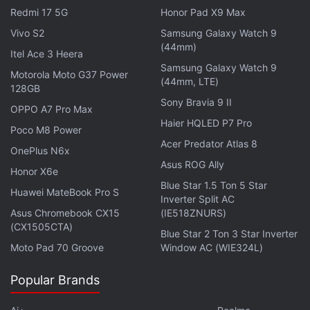
साथ 120W फास्ट चार्जिंग दी गई है। इसके डाइमेंशन
Redmi 17 5G
Honor Pad X9 Max
164.2.92x75.40x7.99mm और वजन 206 ग्राम है।
Vivo S2
Samsung Galaxy Watch 9
(44mm)
Itel Ace 3 Heera
Samsung Galaxy Watch 9
Motorola Moto G37 Power
(44mm, LTE)
128GB
Sony Bravia 9 II
OPPO A7 Pro Max
Haier HQLED P7 Pro
Poco M8 Power
Acer Predator Atlas 8
OnePlus N6x
Asus ROG Ally
Honor X6e
Blue Star 1.5 Ton 5 Star
Huawei MateBook Pro S
Inverter Split AC
Asus Chromebook CX15
(IE518ZNURS)
लेटेस्ट टेक न्यूज़
,
स्मार्टफोन रिव्यू
और लोकप्रिय
मोबाइल
पर मिलने वाले
(CX1505CTA)
Blue Star 2 Ton 3 Star Inverter
एक्सक्लूसिव ऑफर के लिए गैजेट्स 360
एंड्रॉयड
ऐप डाउनलोड करें और
Moto Pad 70 Groove
Window AC (WIE324L)
हमें
गूगल समाचार
पर फॉलो करें।
Popular Brands
ये भी पढ़े:
iQOO Neo 10 camera
,
iQoo Neo 10
,
iQoo Neo 10 Pro
,
iQOO Neo 10 Price
,
iQoo Neo 10 Pro specifications
,
iQOO Neo