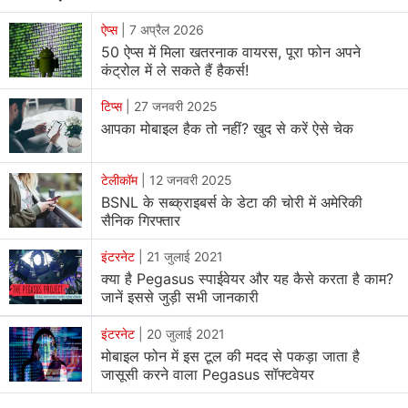
फायदा उठाकर आपके फोन से छेड़छाड़ कर सकते हैं। तो इस जबाव है
हां, हैकर्स आपके फोन की स्क्रीन को देख सकते हैं। एक बार एक्सेस
ऐप्स
|
7 अप्रैल 2026
50 ऐप्स में मिला खतरनाक वायरस, पूरा फोन अपने
मिलने के बाद हैकर आपके फोन की स्क्रीन को मिरर कर सकते हैं या
कंट्रोल में ले सकते हैं हैकर्स!
रिमोट एक्सेस ट्रोजन (RAT) जैसे दूसरे टूल्स का उपयोग करके आपकी
एक्टिविटी को देख सकते हैं, स्क्रीनशॉट ले सकते हैं और फोन पर
टिप्स
|
27 जनवरी 2025
कंट्रोल भी कर सकते हैं। आइए इसके संकेत क्या हैं और कैसे बचाव करें
आपका मोबाइल हैक तो नहीं? खुद से करें ऐसे चेक
इसके बारे में विस्तार से जानते हैं।
टेलीकॉम
|
12 जनवरी 2025
फोन की स्क्रीन पर हैकर कैसे पा सकते हैं कब्जा
BSNL के सब्क्राइबर्स के डेटा की चोरी में अमेरिकी
सैनिक गिरफ्तार
मैलवेयर:
स्पाइवेयर या RAT जैसे खराब सॉफ्टवेयर यूजर्स की जानकारी
इंटरनेट
|
21 जुलाई 2021
के बिना ही उनके डिवाइस पर इंस्टॉल किए जा सकते हैं। इस प्रकार के
क्या है Pegasus स्पाईवेयर और यह कैसे करता है काम?
सॉफ्टवेयर यूजर्स की स्क्रीन एक्टिविटी को कैप्चर कर सकते हैं, उनके
जानें इससे जुड़ी सभी जानकारी
कीस्ट्रोक्स रिकॉर्ड कर सकते हैं और हैकर को रिमोट कंट्रोल दे सकते
इंटरनेट
|
20 जुलाई 2021
हैं।
मोबाइल फोन में इस टूल की मदद से पकड़ा जाता है
जासूसी करने वाला Pegasus सॉफ्टवेयर
फिशिंग:
हैकर यूजर्स को ईमेल या फेक वेबसाइट के जरिए खतरनाक लिंक
पर क्लिक करने या खराब फाइल डाउनलोड करवा सकते हैं। हैकर यूजर्स