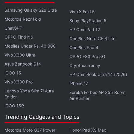
फोन में अगर कोई अंजान पॉप-अप या एरर मैसेज नजर आए तो भी यह
डिवाइस के हैक होने के संकेत हैं।
Samsung Galaxy S26 Ultra
Vivo X Fold 5
Motorola Razr Fold
Sony PlayStation 5
ChatGPT
HP OmniPad 12
कैसे करें बचाव
OPPO Find N6
OnePlus Nord CE 6 Lite
आपको फोन पर किसी अंजान लिंक पर क्लिक नहीं करना चाहिए।
Mobiles Under Rs. 40,000
OnePlus Pad 4
किसी अंजान सोर्स से कोई फाइल या ऐप डाउनलोड नहीं करनी
Vivo X300 Ultra
OPPO F33 Pro 5G
चाहिए।
Asus Zenbook S14
Cryptocurrency
फोन को हमेशा सॉफ्टवेयर और सिक्योरिटी पैच से अपडेट रखना
iQOO 15
HP OmniBook Ultra 14 (2026)
चाहिए।
Vivo X300 Pro
iPhone 17
डिवाइस में भरोसेमंद एंटीवायरस और एंटी मैलवेयर प्रोग्राम डाउनलोड
Lenovo Yoga Slim 7i Aura
Eureka Forbes AP 355 Room
रखने चाहिए।
Edition
Air Purifier
हमेशा मजबूत पासवर्ड का उपयोग करना चाहिए और टू फैक्टर
iQOO 15R
ऑथेंटिकेशन (2FA) का उपयोग करना चाहिए।
Trending Gadgets and Topics
पब्लिक और फ्री वाई-फाई का उपयोग करने से बचना चाहिए।
Motorola Moto G37 Power
Honor Pad X9 Max