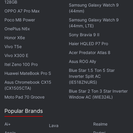
लेटेस्ट टेक न्यूज़
,
स्मार्टफोन रिव्यू
और लोकप्रिय
मोबाइल
पर मिलने वाले
128GB
Samsung Galaxy Watch 9
एक्सक्लूसिव ऑफर के लिए गैजेट्स 360
एंड्रॉयड
ऐप डाउनलोड करें और
OPPO A7 Pro Max
(44mm)
हमें
गूगल समाचार
पर फॉलो करें।
Poco M8 Power
Samsung Galaxy Watch 9
(44mm, LTE)
OnePlus N6x
ये भी पढ़े:
Mobile Hack
,
How to Check Phone is Hacked
,
How
Sony Bravia 9 II
hackers can access your screen
,
Tech Tips
,
Tech Guide
Honor X6e
Haier HQLED P7 Pro
Vivo T5e
Acer Predator Atlas 8
Vivo X300 E
Asus ROG Ally
Itel Zeno 100 Pro
Blue Star 1.5 Ton 5 Star
Huawei MateBook Pro S
Inverter Split AC
Asus Chromebook CX15
(IE518ZNURS)
(CX1505CTA)
Blue Star 2 Ton 3 Star Inverter
Moto Pad 70 Groove
Window AC (WIE324L)
Popular Brands
Ai+
Realme
Lava
Apple
Redmi