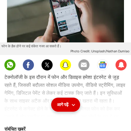
फोन के हैक होने पर कई संकेत नजर आ सकते हैं।
Photo Credit: Unsplash/Nathan Dumlao
Sub
scri
टेक्नोलॉजी के इस दौरान में फोन और डिवाइस हमेशा इंटरनेट से जुड़
be
रहते हैं, जिसकी बदौलत सोशल मीडिया उपयोग, वीडियो स्ट्रीमिंग, लाइव
गेमिंग, डिजिटल पेमेंट से लेकर कई टास्क किए जाते हैं। इन सुविधाओं
के साथ साइबर अटैक और साइबर क्राइम का खतरा भी रहता है।
आगे पढ़ें
इंटरनेट से कनेक्ट होने के चलते साइबर क्रिमिनल फोन को हैक कर
सकते हैं और स्क्रीन पर कब्जा पा सकते हैं। अब लोगों के मन में यह
सवाल रहता है कि क्या हैकर मैलवेयर, फिशिंग अटैक या खामियों का
संबंधित ख़बरें