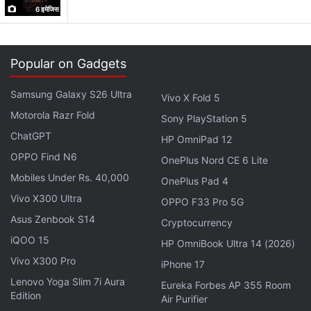
6 इमेजिस
फ‍िल्‍म की कहानी
हनुमान फ‍िल्‍म की कहानी भगवान हनुमान की जन्मभूमि अंजनाद्रि गांव पर
Popular on Gadgets
बेस्‍ड है। वहां रहने वाला हनुमंत यानी फ‍िल्‍म का लीड कलाकार गांव की
मीनाक्षी से प्‍यार करता है। उसकी मदद करता है। हालांकि हनुमंत का
Samsung Galaxy S26 Ultra
Vivo X Fold 5
प्‍यार एकतरफा है। पढ़ लिखकर डॉक्‍टर बन चुकी मीनाक्षी एक दिन
Motorola Razr Fold
Sony PlayStation 5
मुसीबत में फंसती है तो हनुमंत उसे बचाता है। तभी उसे अजेय होने की
ChatGPT
HP OmniPad 12
ताकत मिलती है। हनुमंत की इस ताकत का पता फ‍िल्‍म के विलेन को
OPPO Find N6
चलता है तो कहानी नया मोड़ लेती है।
OnePlus Nord CE 6 Lite
Mobiles Under Rs. 40,000
OnePlus Pad 4
Vivo X300 Ultra
OPPO F33 Pro 5G
लेटेस्ट टेक न्यूज़
,
स्मार्टफोन रिव्यू
और लोकप्रिय
मोबाइल
पर मिलने वाले
Asus Zenbook S14
Cryptocurrency
एक्सक्लूसिव ऑफर के लिए गैजेट्स 360
एंड्रॉयड
ऐप डाउनलोड करें और
iQOO 15
HP OmniBook Ultra 14 (2026)
हमें
गूगल समाचार
पर फॉलो करें।
Vivo X300 Pro
iPhone 17
Lenovo Yoga Slim 7i Aura
ये भी पढ़े:
Hanuman Box Office Collection
,
HanuMan Box Office
Eureka Forbes AP 355 Room
Edition
Air Purifier
Collection Day 3
,
Hanuman Box office Collection in india
,