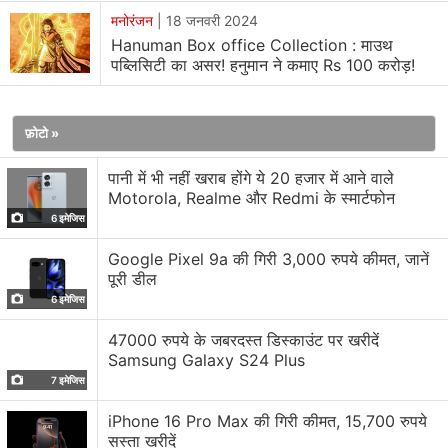
इंडस्‍ट्री ट्रैकर Sacnilk के
आंकड़ों
से पता चला है कि Hanuman
मनोरंजन
|
18 जनवरी 2024
Hanuman Box office Collection : माउथ
ने भारत में अबतक 40.65 करोड़ रुपये कमाई की है। फ‍िल्‍म ने तेलेगु में
पब्लिसिटी का असर! हनुमान ने कमाए Rs 100 करोड़!
28.21 करोड़ रुपये जुटाए हैं। हिंदी में कारोबार 12 करोड़ है। तमिल,
कन्‍नड़ और मलयालम में फ‍िल्‍म ज्‍यादा कुछ खास नहीं कर पाई है।
फ़ोटो »
Hanuman ने रिलीज से पहले ही इंडस्‍ट्री को चौंकाया था, जब फ‍िल्‍म
पानी में भी नहीं खराब होंगे ये 20 हजार में आने वाले
ने पेड प्रिव्‍यूज में 4.15 करोड़ रुपये कमाए। शुक्रवार को रिलीज डे के
Motorola, Realme और Redmi के स्मार्टफोन
दिन फ‍िल्‍म की कमाई और बढ़कर 8.05 करोड़ रुपये पर दर्ज हुई।
6 इमेजिस
शनिवार को हनुमान ने 12 करोड़ जबकि रविवार को 16 करोड़ रुपये का
Google Pixel 9a की गिरी 3,000 रुपये कीमत, जानें
कारोबार किया।
पूरी डील
6 इमेजिस
Hanuman में मुख्‍य भूमिका निभाई है तेजा सज्जा ने। दर्शकों से लेकर
47000 रुपये के जबरदस्त डिस्काउंट पर खरीदें
समीक्षकों ने तक फ‍िल्‍म को सराहा है। कम बजट में बनी हनुमान के दृश्‍यों
Samsung Galaxy S24 Plus
और ग्राफ‍िक्‍स की खूब तारीफ हो रही है। Sacnilk का अनुमान है कि
7 इमेजिस
हनुमान सोमवार को भी करीब 7 करोड़ रुपये की कमाई भारत में कर
iPhone 16 Pro Max की गिरी कीमत, 15,700 रुपये
सकती है।
सस्ता खरीदें