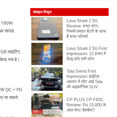
मोबाइल रिव्यूज
Lava Shark 2 5G
में 180W
Review: बजट फोन,
0W साउंड
जिसमें दमदार बैटरी के साथ
हैं बजट फीचर्स
Lava Shark 2 5G First
RGB लाइटिंग,
Impression: 12 हजार में
किया गया है।
वैल्यू फॉर मनी फोन
Tata Sierra First
Impression: हाईटेक
अवतार में लौट आई Tata
की आइकॉनिक SUV
 33W QC + PD
किए जा सकते
CP PLUS CP-F83C
Review: Rs 15,000 के
अंदर बेस्ट डैशकैम?