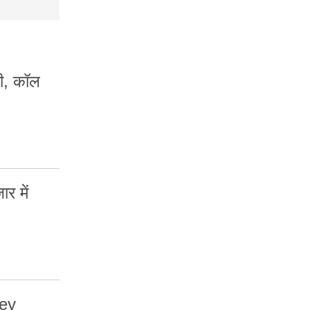
ी, कॉल
र में
rey