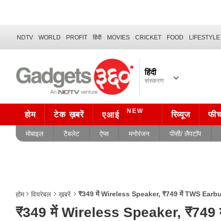
NDTV
WORLD
PROFIT
हिंदी
MOVIES
CRICKET
FOOD
LIFESTYLE
हिंदी
संस्करण
NEW
होम
टेक ख़बरें
रिव्यूज
फी
एआई
मोबाइल
टैबलेट
ऐप्स
मनोरंजन
पीसी/ लैपटॉप
₹349 में Wireless Speaker, ₹749 में TWS Earbuds
होम
वियरेबल
ख़बरें
₹349 में Wireless Speaker, ₹749 म