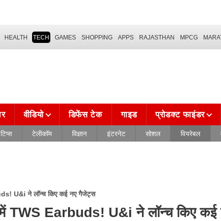
HEALTH
TECH
GAMES
SHOPPING
APPS
RAJASTHAN
MPCG
MARA
चर
वीडियो
डिफेंस टेक
गाइड
प्रोडक्ट फाइंडर
टिप्स
टेलीकॉम
विज्ञान
इंटरनेट
सोशल
वियरेबल
! U&i ने लॉन्च किए कई नए गैजेट्स
ें TWS Earbuds! U&i ने लॉन्च किए कई