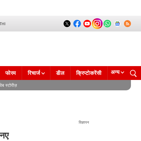
THI
अन्य
फोरम
रिचार्ज
डील
क्रिप्टोकरेंसी
वेब स्टोरीज़
विज्ञापन
 नए