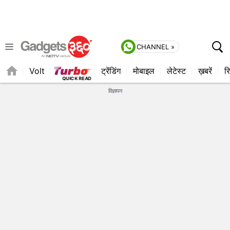
CHANNEL »
Volt
ट्रेंडिंग
मोबाइल
लेटेस्ट
ख़बरें
रि
QUICK READ
विज्ञापन