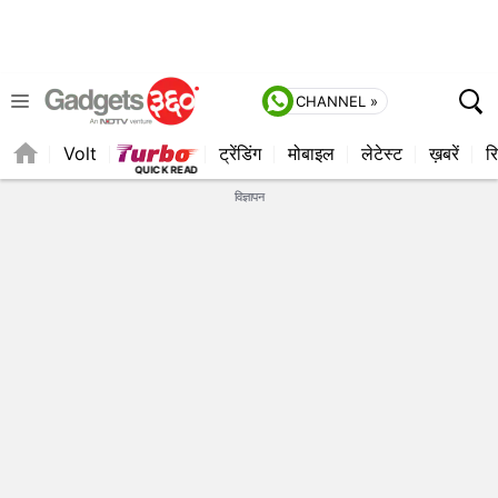
CHANNEL »
Volt
ट्रेंडिंग
मोबाइल
लेटेस्ट
ख़बरें
रि
विज्ञापन