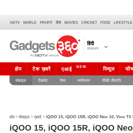
NDTV
WORLD
PROFIT
हिंदी
MOVIES
CRICKET
FOOD
LIFESTYLE
हिंदी
संस्करण
NEW
होम
टेक ख़बरें
रिव्यूज
फी
एआई
मोबाइल
टैबलेट
ऐप्स
मनोरंजन
पीसी/ लैपटॉप
iQOO 15, iQOO 15R, iQOO Neo 10, Vivo T5 Pro ज
होम
मोबाइल
ख़बरें
iQOO 15, iQOO 15R, iQOO Neo 10,