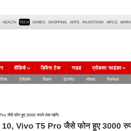
HEALTH
TECH
GAMES
SHOPPING
APPS
RAJASTHAN
MPCG
MARA
चर
वीडियो
डिफेंस टेक
गाइड
प्रोडक्ट फाइंडर
टिप्स
टेलीकॉम
विज्ञान
इंटरनेट
सोशल
वियरेबल
ैसे फोन हुए 3000 रुपये तक महंगे!
 Vivo T5 Pro जैसे फोन हुए 3000 रुप