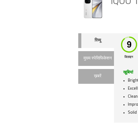
iQOO 
रिव्यू
डिज़ाइन
मुख्य स्पेसिफिकेशन
खूबियां
ख़बरें
Brigh
Excel
Clean
Impr
Solid 