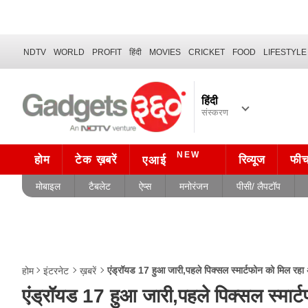
NDTV
WORLD
PROFIT
हिंदी
MOVIES
CRICKET
FOOD
LIFESTYLE
हिंदी
संस्करण
NEW
होम
टेक ख़बरें
रिव्यूज
फी
एआई
मोबाइल
टैबलेट
ऐप्स
मनोरंजन
पीसी/ लैपटॉप
एंड्रॉयड 17 हुआ जारी,पहले पिक्सल स्मार्टफोन को मिल रहा 
होम
इंटरनेट
ख़बरें
एंड्रॉयड 17 हुआ जारी,पहले पिक्सल स्मार्