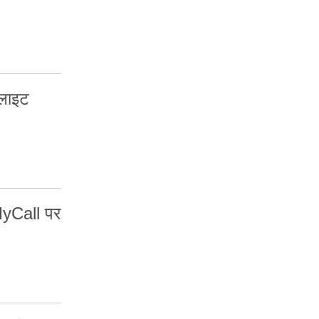
्लाइट
MyCall पर