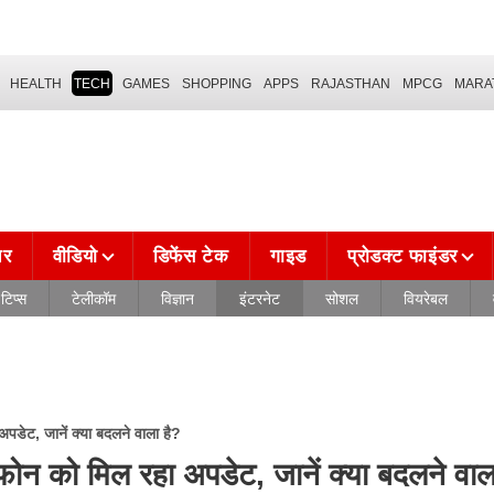
HEALTH
TECH
GAMES
SHOPPING
APPS
RAJASTHAN
MPCG
MARA
चर
वीडियो
डिफेंस टेक
गाइड
प्रोडक्ट फाइंडर
टिप्स
टेलीकॉम
विज्ञान
इंटरनेट
सोशल
वियरेबल
अपडेट, जानें क्या बदलने वाला है?
टफोन को मिल रहा अपडेट, जानें क्या बदलने वाल