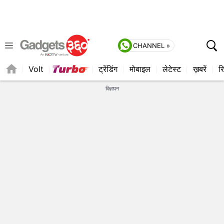
CHANNEL »
Volt
ट्रेंडिंग
मोबाइल
लेटेस्ट
ख़बरें
रि
विज्ञापन