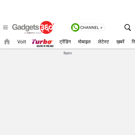
CHANNEL »
Volt
ट्रेंडिंग
मोबाइल
लेटेस्ट
ख़बरें
रि
QUICK READ
विज्ञापन