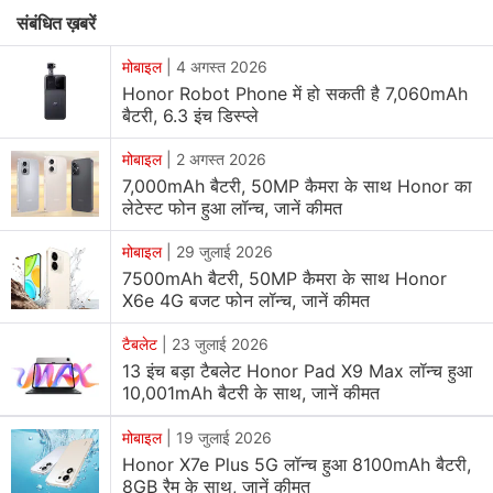
सकता है।
संबंधित ख़बरें
Honor
ने अपना पहला रोबोटिक्स फोन पेश कर दुनिया को चौंका दिया
मोबाइल
|
4 अगस्त 2026
है। कंपनी ने कॉन्सेप्ट फोन का एक 2.45 मिनट का वीडियो भी जारी
Honor Robot Phone में हो सकती है 7,060mAh
बैटरी, 6.3 इंच डिस्प्ले
किया है। देखा जा सकता है कि फोन से एक पॉप-अप कैमरा बाहर निकल
कर आता है जो गिंबल जैसी तकनीक से लैस है। यह बाहर निकल कर
मोबाइल
|
2 अगस्त 2026
यहां-वहां मूव कर सकता है। कंपनी का दावा है कि यह यूजर के भाव और
7,000mAh बैटरी, 50MP कैमरा के साथ Honor का
हलचल को समझ कर स्वयं ही प्रतिक्रिया देता है। इस तरह की क्षमता
लेटेस्ट फोन हुआ लॉन्च, जानें कीमत
के साथ यह कैमरा स्मार्टफोन की दुनिया में सबसे बड़ा बदलाव कहा जा
मोबाइल
|
29 जुलाई 2026
सकता है।
7500mAh बैटरी, 50MP कैमरा के साथ Honor
X6e 4G बजट फोन लॉन्च, जानें कीमत
टैबलेट
|
23 जुलाई 2026
13 इंच बड़ा टैबलेट Honor Pad X9 Max लॉन्च हुआ
10,001mAh बैटरी के साथ, जानें कीमत
मोबाइल
|
19 जुलाई 2026
Honor X7e Plus 5G लॉन्च हुआ 8100mAh बैटरी,
8GB रैम के साथ, जानें कीमत