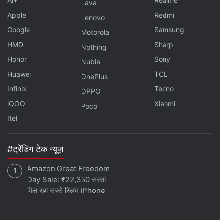
Ai+
Realme
Lava
Apple
Redmi
Lenovo
Google
Samsung
Motorola
HMD
Sharp
Nothing
Honor
Sony
Nubia
Huawei
TCL
OnePlus
Infinix
Tecno
OPPO
iQOO
Xiaomi
Poco
Itel
#ट्रेंडिंग टेक न्यूज़
Amazon Great Freedom
Day Sale: ₹22,350 सस्ता
मिल रहा सबसे स्लिम iPhone