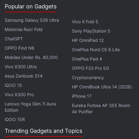
प्रतिस्पर्धा और तकनीकी में कूदने के लिए प्रेरित कर सकती है। वहीं
Popular on Gadgets
दूसरी तरफ Honor का यह कॉन्सेप्ट भविष्य के AI एजेंट्स की तरफ भी
Samsung Galaxy S26 Ultra
Vivo X Fold 5
इशारा करता
Motorola Razr Fold
Sony PlayStation 5
ChatGPT
लेटेस्ट टेक न्यूज़
,
स्मार्टफोन रिव्यू
और लोकप्रिय
मोबाइल
पर मिलने वाले
HP OmniPad 12
एक्सक्लूसिव ऑफर के लिए गैजेट्स 360
एंड्रॉयड
ऐप डाउनलोड करें और
OPPO Find N6
OnePlus Nord CE 6 Lite
हमें
गूगल समाचार
पर फॉलो करें।
Mobiles Under Rs. 40,000
OnePlus Pad 4
Vivo X300 Ultra
OPPO F33 Pro 5G
ये भी पढ़े:
Honor
,
Honor Robot Phone
,
Honor latest phone
,
Honor
Asus Zenbook S14
robotic phone
,
AI
,
Honor AI robotic phone
Cryptocurrency
iQOO 15
HP OmniBook Ultra 14 (2026)
Vivo X300 Pro
iPhone 17
Lenovo Yoga Slim 7i Aura
Eureka Forbes AP 355 Room
Edition
Air Purifier
iQOO 15R
Trending Gadgets and Topics