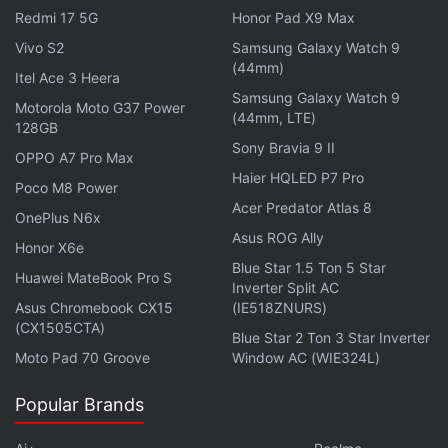
Redmi 17 5G
Honor Pad X9 Max
Vivo S2
Samsung Galaxy Watch 9
(44mm)
Itel Ace 3 Heera
Samsung Galaxy Watch 9
Motorola Moto G37 Power
(44mm, LTE)
128GB
Sony Bravia 9 II
OPPO A7 Pro Max
Haier HQLED P7 Pro
Poco M8 Power
Acer Predator Atlas 8
OnePlus N6x
Asus ROG Ally
Honor X6e
Blue Star 1.5 Ton 5 Star
Huawei MateBook Pro S
Inverter Split AC
Asus Chromebook CX15
(IE518ZNURS)
(CX1505CTA)
Blue Star 2 Ton 3 Star Inverter
Moto Pad 70 Groove
Window AC (WIE324L)
Popular Brands