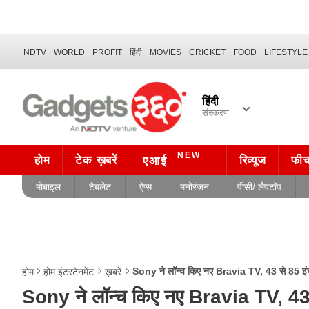
NDTV
WORLD
PROFIT
हिंदी
MOVIES
CRICKET
FOOD
LIFESTYLE
हिंदी
संस्करण
NEW
होम
टेक ख़बरें
रिव्यूज
फी
एआई
मोबाइल
टैबलेट
ऐप्स
मनोरंजन
पीसी/ लैपटॉप
Sony ने लॉन्च किए नए Bravia TV, 43 से 85 इं
होम
होम इंटरटेनमेंट
ख़बरें
Sony ने लॉन्च किए नए Bravia TV, 43 