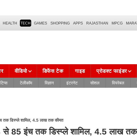
HEALTH
TECH
GAMES
SHOPPING
APPS
RAJASTHAN
MPCG
MARA
चर
वीडियो
डिफेंस टेक
गाइड
प्रोडक्ट फाइंडर
टिप्स
टेलीकॉम
विज्ञान
इंटरनेट
सोशल
वियरेबल
च तक डिस्प्ले शामिल, 4.5 लाख तक कीमत
से 85 इंच तक डिस्प्ले शामिल, 4.5 लाख त