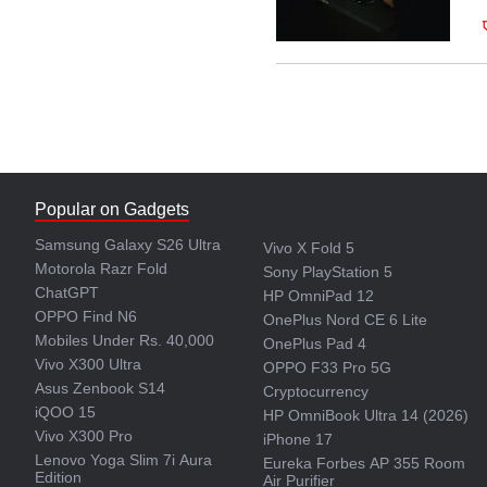
Popular on Gadgets
Samsung Galaxy S26 Ultra
Vivo X Fold 5
Motorola Razr Fold
Sony PlayStation 5
ChatGPT
HP OmniPad 12
OPPO Find N6
OnePlus Nord CE 6 Lite
Mobiles Under Rs. 40,000
OnePlus Pad 4
Vivo X300 Ultra
OPPO F33 Pro 5G
Asus Zenbook S14
Cryptocurrency
iQOO 15
HP OmniBook Ultra 14 (2026)
Vivo X300 Pro
iPhone 17
Lenovo Yoga Slim 7i Aura
Eureka Forbes AP 355 Room
Edition
Air Purifier