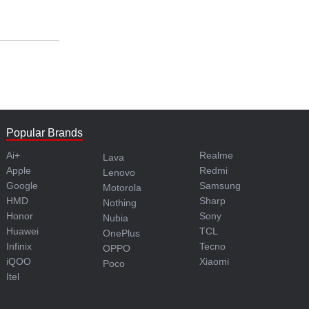
Popular Brands
Ai+
Realme
Lava
Apple
Redmi
Lenovo
Google
Samsung
Motorola
HMD
Sharp
Nothing
Honor
Sony
Nubia
Huawei
TCL
OnePlus
Infinix
Tecno
OPPO
iQOO
Xiaomi
Poco
Itel