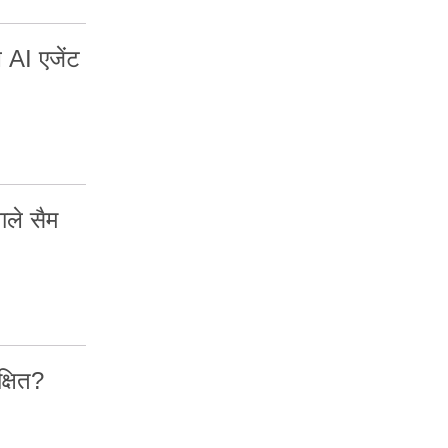
 AI एजेंट
ाले सैम
्षित?