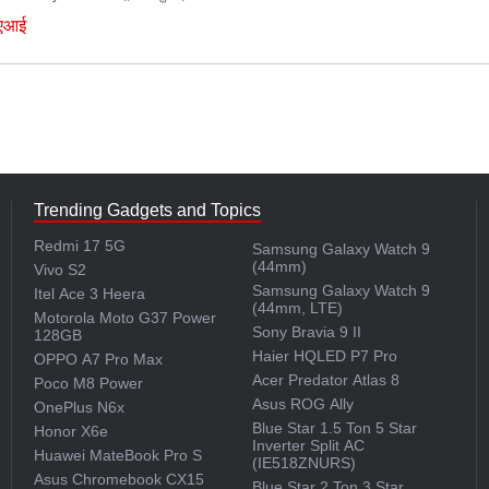
एआई
Trending Gadgets and Topics
Redmi 17 5G
Samsung Galaxy Watch 9
(44mm)
Vivo S2
Samsung Galaxy Watch 9
Itel Ace 3 Heera
(44mm, LTE)
Motorola Moto G37 Power
Sony Bravia 9 II
128GB
Haier HQLED P7 Pro
OPPO A7 Pro Max
Acer Predator Atlas 8
Poco M8 Power
Asus ROG Ally
OnePlus N6x
Blue Star 1.5 Ton 5 Star
Honor X6e
Inverter Split AC
Huawei MateBook Pro S
(IE518ZNURS)
Asus Chromebook CX15
Blue Star 2 Ton 3 Star