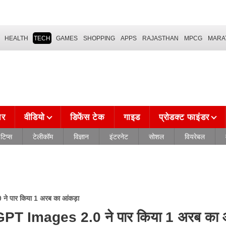
HEALTH
TECH
GAMES
SHOPPING
APPS
RAJASTHAN
MPCG
MARA
चर
वीडियो
डिफेंस टेक
गाइड
प्रोडक्ट फाइंडर
टिप्स
टेलीकॉम
विज्ञान
इंटरनेट
सोशल
वियरेबल
 ने पार किया 1 अरब का आंकड़ा
hatGPT Images 2.0 ने पार किया 1 अरब का 