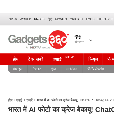
NDTV
WORLD
PROFIT
हिंदी
MOVIES
CRICKET
FOOD
LIFESTYLE
हिंदी
संस्करण
NEW
होम
टेक ख़बरें
रिव्यूज
फी
एआई
मोबाइल
टैबलेट
ऐप्स
मनोरंजन
पीसी/ लैपटॉप
भारत में AI फोटो का क्रेज बेकाबू! ChatGPT Images 2.0
होम
एआई
ख़बरें
भारत में AI फोटो का क्रेज बेकाबू! C