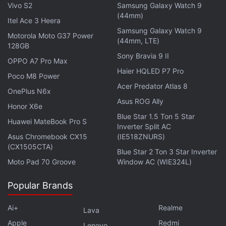
Vivo S2
Samsung Galaxy Watch 9
(44mm)
Mornine ने 3D LiDAR, डेप्थ/वाइड-एंगल कैमरे और Visual-
Itel Ace 3 Heera
Language मॉडल की मदद से डोर हैंडल पहचानकर कोऑर्डिनेटेड
Samsung Galaxy Watch 9
Motorola Moto G37 Power
(44mm, LTE)
बॉडी मूवमेंट से दरवाजा खोला।
128GB
Sony Bravia 9 II
OPPO A7 Pro Max
Haier HQLED P7 Pro
क्या इसमें इंसानी निर्देश शामिल थे?
Poco M8 Power
Acer Predator Atlas 8
OnePlus N6x
नहीं, इस टास्क को मॉर्निन ने पूरी तरह खुद सीखा है, रीइन्फोर्समेंट
Asus ROG Ally
Honor X6e
लर्निंग के जरिए बिना एक्सप्लिसिट प्रोग्रामिंम के।
Blue Star 1.5 Ton 5 Star
Huawei MateBook Pro S
Inverter Split AC
Asus Chromebook CX15
(IE518ZNURS)
Mornine ने यह कारनामा कहां किया?
(CX1505CTA)
Blue Star 2 Ton 3 Star Inverter
Chery की एक 4S dealership में इसे डिप्लॉय किया गया।
Moto Pad 70 Groove
Window AC (WIE324L)
Popular Brands
क्या यह रोबोट सेल्स असिस्टेंट की तरह भी काम करता है?
Ai+
Realme
Lava
हां, मॉर्निन ग्राहकों का स्वागत, गाड़ी की जानकारी देना और आइटम
Apple
Redmi
Lenovo