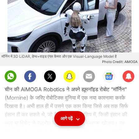
मॉर्निन में 3D LiDAR, डेप्थ+वाइड एंगल कैमरा और एक Visual-Language Model है
Photo Credit: AiMOGA
Sub
scri
चीन की AiMOGA Robotics ने अपने ह्यूमनॉइड रोबोट "मॉर्निन"
be
(Mornine) के जरिए रोबोटिक्स दुनिया में एक नया कारनामा करके
दिखाया है। अभी हाल ही में उसने एक काम किया जिसे अब तक सिर्फ
इंसान ही कर सकते थे, जो है एक कार डीलरशिप में, किसी इंसान की
आगे पढ़ें
मदद या रिमोट से कंट्रोल किए बिना कार का दरवाजा खोलना। यह
पहली बार हुआ है जब कोई रोबोट इतने वास्तविक टास्क को इतनी