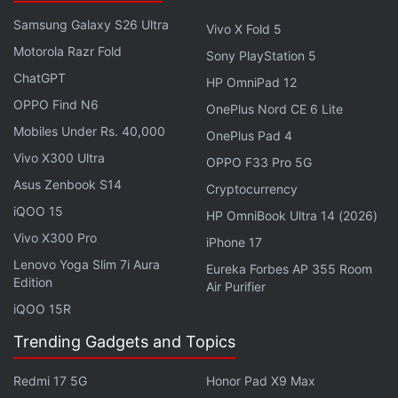
सिमुलेशन में सीखी गई थी, वही बिना रुकावट असली कार के साथ भी
Samsung Galaxy S26 Ultra
Vivo X Fold 5
काम कर गई।
Motorola Razr Fold
Sony PlayStation 5
ChatGPT
HP OmniPad 12
मॉर्निन में 3D LiDAR, डेप्थ+वाइड एंगल कैमरा और एक Visual-
OPPO Find N6
OnePlus Nord CE 6 Lite
Language Model (VLM) है, जिससे वह दरवाजा की स्थिति
Mobiles Under Rs. 40,000
रीयल-टाइम में समझ पाता है। जब मॉर्निन ने कार का दरवाजा खोला, तो
OnePlus Pad 4
Vivo X300 Ultra
यह पूरा प्रोसेस आर्म्स-वेस्ट-लेग्स की कॉर्डिनेटेड मूवमेंट से हुई, वो भी
OPPO F33 Pro 5G
बिना किसी इंसानी मदद के।
Asus Zenbook S14
Cryptocurrency
iQOO 15
HP OmniBook Ultra 14 (2026)
अब यह रोबोट केवल दरवाजा खोलने तक सीमित नहीं है। मॉर्निन को
Vivo X300 Pro
iPhone 17
Chery की 4S डीलरशिप में
सेल्स असिस्टेंट
की भूमिका भी दी गई है।
Lenovo Yoga Slim 7i Aura
Eureka Forbes AP 355 Room
वह ग्राहकों का स्वागत करती है, गाड़ी की जानकारी देता है, ऑब्जेक्ट्स
Edition
Air Purifier
पहुंचाता है और यहां तक कि पर्सनल बातचीत भी कर सकती है। यह
iQOO 15R
रोबोट AI-बेस्ड संवाद क्षमता और नेचुरल लैंग्वेज मॉडल की मदद से
Trending Gadgets and Topics
ग्राहकों के सवालों के जवाब भी दे सकती है।
Redmi 17 5G
Honor Pad X9 Max
Mornine ने कार का दरवाजा कैसे खोला?