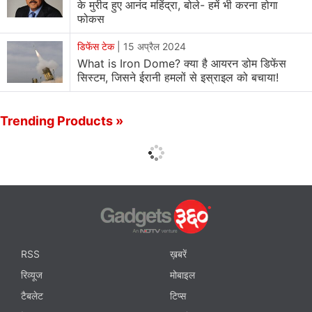
के मुरीद हुए आनंद महिंद्रा, बोले- हमें भी करना होगा
फोकस
डिफेंस टेक
|
15 अप्रैल 2024
What is Iron Dome? क्‍या है आयरन डोम डिफेंस
सिस्‍टम, जिसने ईरानी हमलों से इस्राइल को बचाया!
Trending Products »
RSS
ख़बरें
रिव्यूज
मोबाइल
टैबलेट
टिप्स