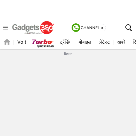
CHANNEL »
Volt
ट्रेंडिंग
मोबाइल
लेटेस्ट
ख़बरें
रि
विज्ञापन